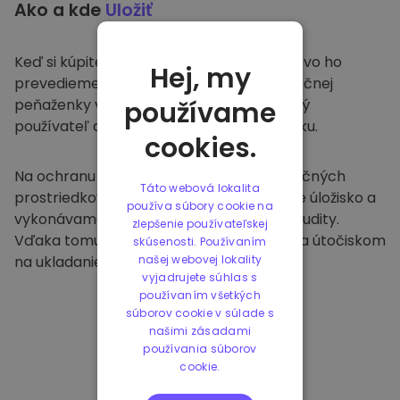
Ako a kde
Uložiť
Keď si kúpite na
Kriptomat
, bezproblémovo ho
Hej, my
prevedieme do vašej vyhradenej a bezpečnej
peňaženky v rámci našej platformy. Každý
používame
používateľ dostane individuálnu peňaženku.
cookies.
Na ochranu našich zákazníkov a ich finančných
Táto webová lokalita
prostriedkov ponúkame bezpečné offline úložisko a
používa súbory cookie na
vykonávame pravidelné bezpečnostné audity.
zlepšenie používateľskej
Vďaka tomuto prístupu je naša platforma útočiskom
skúsenosti. Používaním
na ukladanie a iných kryptomien.
našej webovej lokality
vyjadrujete súhlas s
používaním všetkých
súborov cookie v súlade s
našimi zásadami
používania súborov
cookie.