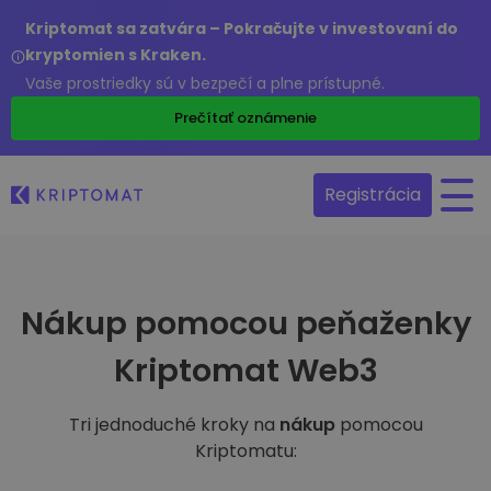
Kriptomat sa zatvára – Pokračujte v investovaní do
kryptomien s Kraken.
Vaše prostriedky sú v bezpečí a plne prístupné.
Prečítať oznámenie
Registrácia
Nákup pomocou peňaženky
Kriptomat Web3
Tri jednoduché kroky na
nákup
pomocou
Kriptomatu: