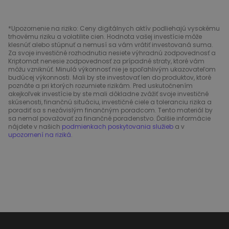
*Upozornenie na riziko: Ceny digitálnych aktív podliehajú vysokému
trhovému riziku a volatilite cien. Hodnota vašej investície môže
klesnúť alebo stúpnuť a nemusí sa vám vrátiť investovaná suma.
Za svoje investičné rozhodnutia nesiete výhradnú zodpovednosť a
Kriptomat nenesie zodpovednosť za prípadné straty, ktoré vám
môžu vzniknúť. Minulá výkonnosť nie je spoľahlivým ukazovateľom
budúcej výkonnosti. Mali by ste investovať len do produktov, ktoré
poznáte a pri ktorých rozumiete rizikám. Pred uskutočnením
akejkoľvek investície by ste mali dôkladne zvážiť svoje investičné
skúsenosti, finančnú situáciu, investičné ciele a toleranciu rizika a
poradiť sa s nezávislým finančným poradcom. Tento materiál by
sa nemal považovať za finančné poradenstvo. Ďalšie informácie
nájdete v našich
podmienkach poskytovania služieb
a v
upozornení na riziká
.