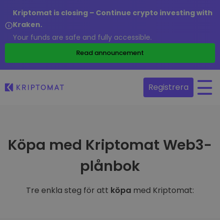
Kriptomat is closing – Continue crypto investing with
Kraken.
Your funds are safe and fully accessible.
Read announcement
Registrera
Köpa med Kriptomat Web3-
plånbok
Tre enkla steg för att
köpa
med Kriptomat: