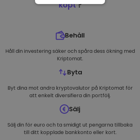
NÖDVÄNDIGT
köpt
?
PRESTANDA
INRIKTNING
Behåll
FUNKTIONER
Håll din investering säker och spåra dess ökning med
Kriptomat.
Byta
Byt dina mot andra kryptovalutor på Kriptomat för
att enkelt diversifiera din portfölj.
Sälj
Sälj din för euro och ta smidigt ut pengarna tillbaka
till ditt kopplade bankkonto eller kort.