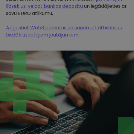
līdzekļus, veicot bankas depozītu
un iegādājieties ar
savu EURO atlikumu.
Apgūstiet Web3 pamatus un saņemiet atbildes uz
biežāk uzdotajiem jautājumiem
.