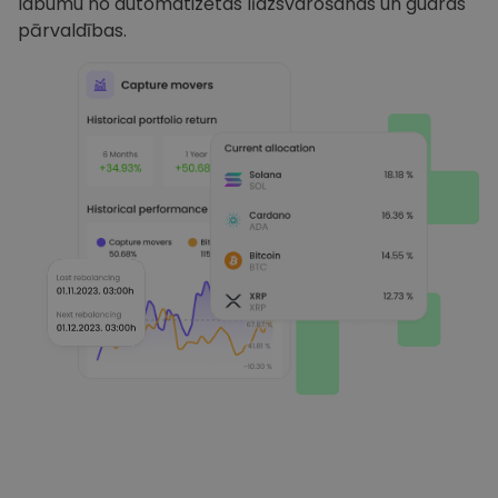
labumu no automatizētas līdzsvarošanas un gudras
pārvaldības.