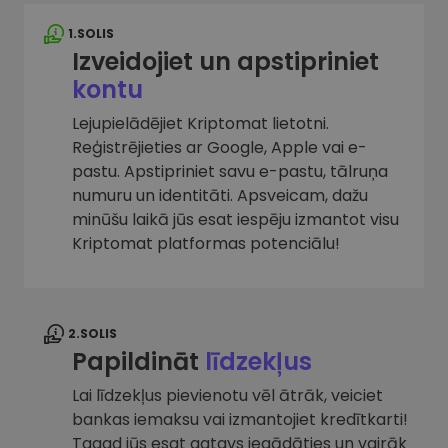
1.SOLIS
Izveidojiet un apstipriniet
kontu
Lejupielādējiet Kriptomat lietotni.
Reģistrējieties ar Google, Apple vai e-
pastu. Apstipriniet savu e-pastu, tālruņa
numuru un identitāti. Apsveicam, dažu
minūšu laikā jūs esat iespēju izmantot visu
Kriptomat platformas potenciālu!
2.SOLIS
Papildināt
līdzekļus
Lai līdzekļus pievienotu vēl ātrāk, veiciet
bankas iemaksu vai izmantojiet kredītkarti!
Tagad jūs esat gatavs iegādāties un vairāk