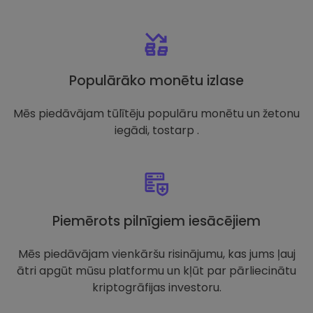
Populārāko monētu izlase
Mēs piedāvājam tūlītēju populāru monētu un žetonu
iegādi, tostarp .
Piemērots pilnīgiem iesācējiem
Mēs piedāvājam vienkāršu risinājumu, kas jums ļauj
ātri apgūt mūsu platformu un kļūt par pārliecinātu
kriptogrāfijas investoru.