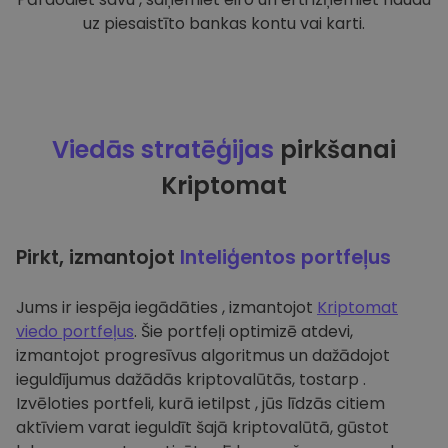
uz piesaistīto bankas kontu vai karti.
Viedās stratēģijas
pirkšanai
Kriptomat
Pirkt, izmantojot
Inteliģentos portfeļus
Jums ir iespēja iegādāties , izmantojot
Kriptomat
viedo portfeļus
. Šie portfeļi optimizē atdevi,
izmantojot progresīvus algoritmus un dažādojot
ieguldījumus dažādās kriptovalūtās, tostarp .
Izvēloties portfeli, kurā ietilpst , jūs līdzās citiem
aktīviem varat ieguldīt šajā kriptovalūtā, gūstot