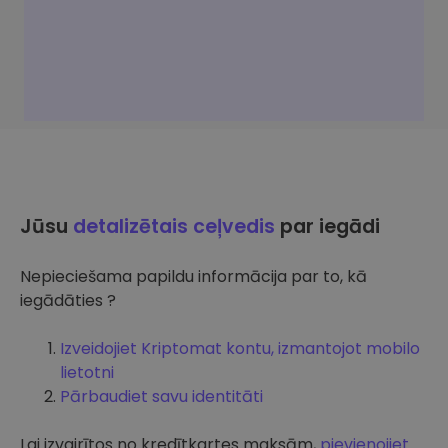
Jūsu
detalizētais ceļvedis
par iegādi
Nepieciešama papildu informācija par to, kā
iegādāties ?
Izveidojiet Kriptomat kontu, izmantojot mobilo
lietotni
Pārbaudiet savu identitāti
Lai izvairītos no kredītkartes maksām,
pievienojiet