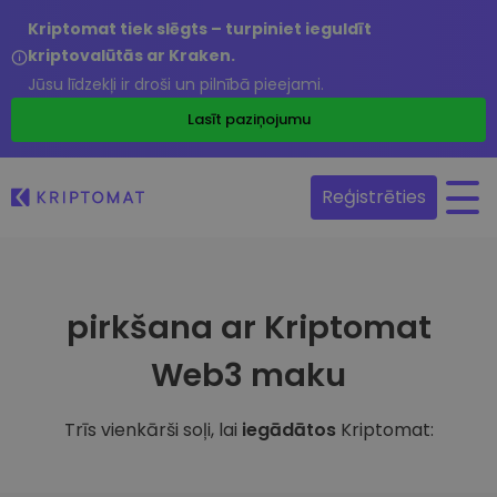
Kriptomat tiek slēgts – turpiniet ieguldīt
kriptovalūtās ar Kraken.
Jūsu līdzekļi ir droši un pilnībā pieejami.
Lasīt paziņojumu
Reģistrēties
pirkšana ar Kriptomat
Web3 maku
Trīs vienkārši soļi, lai
iegādātos
Kriptomat: