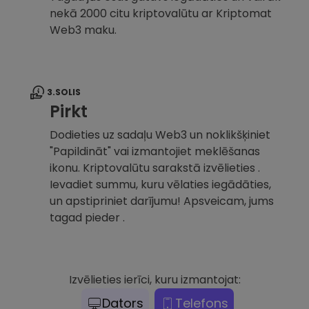
nekā 2000 citu kriptovalūtu ar Kriptomat
Web3 maku.
3.SOLIS
Pirkt
Dodieties uz sadaļu Web3 un noklikšķiniet
"Papildināt" vai izmantojiet meklēšanas
ikonu. Kriptovalūtu sarakstā izvēlieties .
Ievadiet summu, kuru vēlaties iegādāties,
un apstipriniet darījumu! Apsveicam, jums
tagad pieder .
Izvēlieties ierīci, kuru izmantojat:
Dators
Telefons