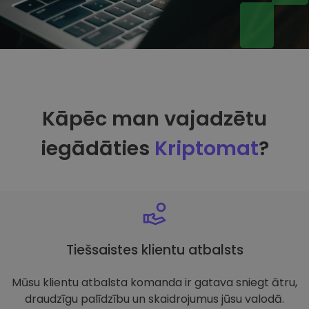
Kāpēc man vajadzētu
iegādāties
Kriptomat
?
Tiešsaistes klientu atbalsts
Mūsu klientu atbalsta komanda ir gatava sniegt ātru,
draudzīgu palīdzību un skaidrojumus jūsu valodā.