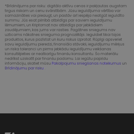
*Brīdinājums par risku: digitālo aktīvu cenas ir pakļautas augstam
tirgus riskam un cenu svārstībām. Jūsu ieguldījuma vērtība var
samazināties vai pieaugt, un pastāv arī iespēja neatgūt ieguldīto
summu. Jūs esat pilnībā atbildīgs par saviem ieguldījumu
lēmumiem, un Kriptomat nav atbildīgs par jebkādiem
zaudējumiem, kas jums var rasties. Pagātnes sniegums nav
uzticams nākotnes snieguma prognozētājs. Ieguldiet tikai tajos
produktos, kurus pazīstat un kuru riskus izprotat. Rūpīgi apsveriet
savu ieguldījumu pieredzi, finansiālo stāvokli, ieguldījumu mērķus
un riska toleranci un pirms jebkādu ieguldījumu veikšanas
konsultējieties ar neatkarīgu finanšu konsultantu. Šo materiālu
nedrīkst uzskatīt par finanšu padomu. Lai iegūtu papildu
informāciju, skatiet mūsu
Pakalpojumu sniegšanas noteikumus
un
Brīdinājumu par risku
.