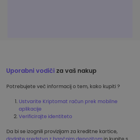
Uporabni vodiči
za vaš nakup
Potrebujete več informacij o tem, kako kupiti ?
Ustvarite Kriptomat račun prek mobilne
aplikacije
Verificirajte identiteto
Da bi se izognili provizijam za kreditne kartice,
dodajte sredstva z bančnim depozitom
in kupite s