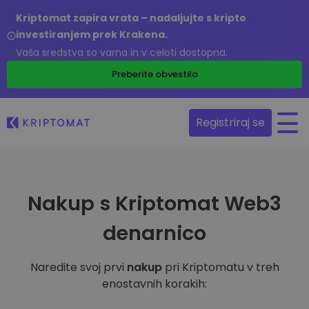
Kriptomat zapira vrata – nadaljujte s kripto
investiranjem prek Krakena.
Vaša sredstva so varna in v celoti dostopna.
Preberite obvestilo
Registriraj se
Nakup s Kriptomat Web3
denarnico
Naredite svoj prvi
nakup
pri Kriptomatu v treh
enostavnih korakih: