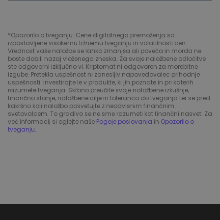
*Opozorilo o tveganju: Cene digitalnega premoženja so
izpostavljene visokemu tržnemu tveganju in volatilnosti cen.
Vrednost vaše naložbe se lahko zmanjša ali poveča in morda ne
boste dobili nazaj vloženega zneska. Za svoje naložbene odločitve
ste odgovorni izključno vi. Kriptomat ni odgovoren za morebitne
izgube. Pretekla uspešnost ni zanesljiv napovedovalec prihodnje
uspešnosti. Investirajte le v produkte, ki jih poznate in pri katerih
razumete tveganja. Skrbno preučite svoje naložbene izkušnje,
finančno stanje, naložbene cilje in toleranco do tveganja ter se pred
kakršno koli naložbo posvetujte z neodvisnim finančnim
svetovalcem. To gradivo se ne sme razumeti kot finančni nasvet. Za
več informacij si oglejte naše
Pogoje poslovanja
in
Opozorilo o
tveganju
.