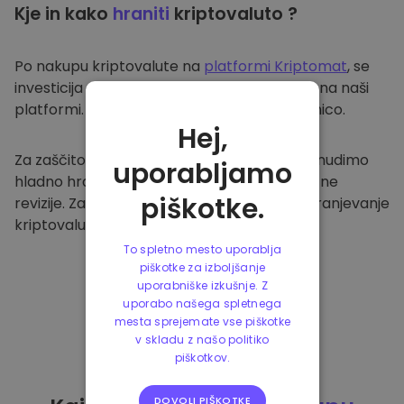
Kje in kako
hraniti
kriptovaluto ?
Po nakupu kriptovalute na
platformi Kriptomat
, se
investicija prenese v vašo varno denarnico na naši
platformi. Vsak uporabnik ima svojo denarnico.
Hej,
Za zaščito naših strank in njihovih sredstev nudimo
uporabljamo
hladno hrambo ter redno izvajamo varnostne
piškotke.
revizije. Zato je naša platforma varna za shranjevanje
kriptovalute in ostalih kripto naložb.
To spletno mesto uporablja
piškotke za izboljšanje
uporabniške izkušnje. Z
uporabo našega spletnega
mesta sprejemate vse piškotke
v skladu z našo politiko
piškotkov.
DOVOLI PIŠKOTKE