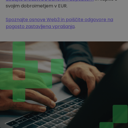
svojim dobroimetjem v EUR.
Spoznajte osnove Web3 in poiščite odgovore na
pogosto zastavljena vprašanja
.