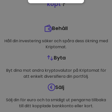
NÖDVÄNDIGT
köpt
?
PRESTANDA
INRIKTNING
Behåll
FUNKTIONER
Håll din investering säker och spåra dess ökning med
Kriptomat.
Byta
Byt dina mot andra kryptovalutor på Kriptomat för
att enkelt diversifiera din portfölj.
Sälj
Sälj din för euro och ta smidigt ut pengarna tillbaka
till ditt kopplade bankkonto eller kort.