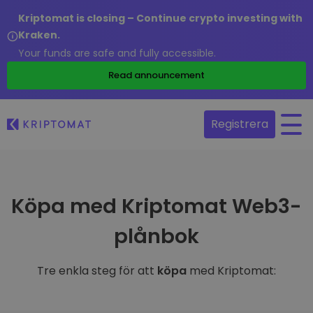
Kriptomat is closing – Continue crypto investing with
Kraken.
Your funds are safe and fully accessible.
Read announcement
Registrera
Köpa med Kriptomat Web3-
plånbok
Tre enkla steg för att
köpa
med Kriptomat: