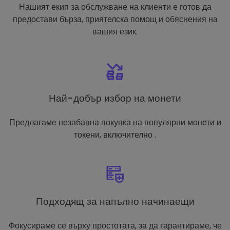
Нашият екип за обслужване на клиенти е готов да
предостави бърза, приятелска помощ и обяснения на
вашия език.
Най-добър избор на монети
Предлагаме незабавна покупка на популярни монети и
токени, включително .
Подходящ за напълно начинаещи
Фокусираме се върху простотата, за да гарантираме, че