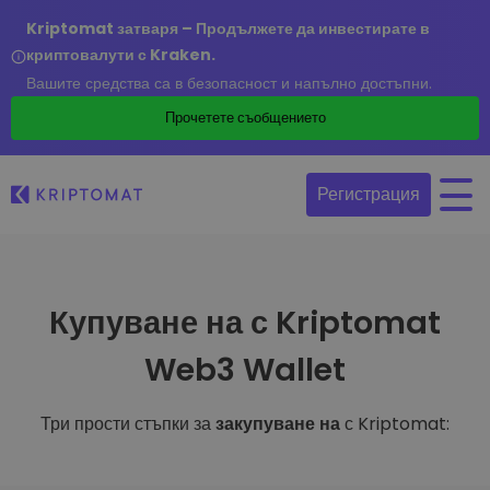
Kriptomat затваря – Продължете да инвестирате в
криптовалути с Kraken.
Вашите средства са в безопасност и напълно достъпни.
Прочетете съобщението
Регистрация
Купуване на с Kriptomat
Web3 Wallet
Три прости стъпки за
закупуване на
с Kriptomat: