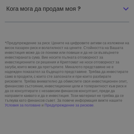
Кога мога да продам моя ?
*Предупреждение за риск: Цените на цифровите активи са изложени на
висок пазарен риск и волатилност на цените. Стойността на Вашата
инвестиция може да се понижи или повиши и да не си възвърнете
инвестираната сума. Вие носите пълната отговорност за
инвестиционните си решения и Криптомат не носи отговорност за
загуби, които може да претърпите. Миналото представяне не е
надежден показател за бъдещото представяне. Трябва да инвестирате
само в продукти, с които сте запознати и при които разбирате
рисковете. Трябва внимателно да обмислите своя инвестиционен опит,
финансово състояние, инвестиционни цели и толерантност към риск и
да се консултирате с независим финансов консултант, преди да
направите каквато и да е инвестиция. Този материал не трябва да се
тълкува като финансов съвет. За повече информация вижте нашите
Условия за ползване
и
Предупреждение за рискове
.