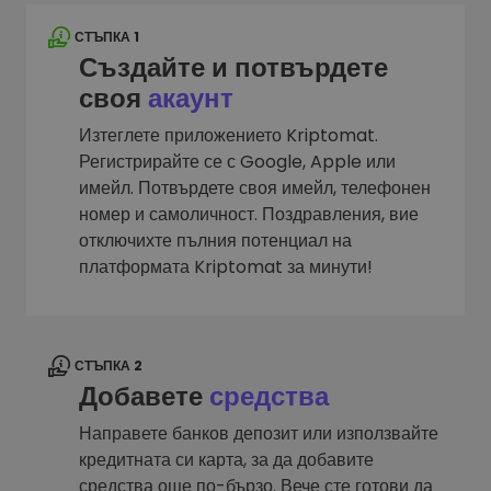
СТЪПКА 1
Създайте и потвърдете
своя
акаунт
Изтеглете приложението Kriptomat.
Регистрирайте се с Google, Apple или
имейл. Потвърдете своя имейл, телефонен
номер и самоличност. Поздравления, вие
отключихте пълния потенциал на
платформата Kriptomat за минути!
СТЪПКА 2
Добавете
средства
Направете банков депозит или използвайте
кредитната си карта, за да добавите
средства още по-бързо. Вече сте готови да