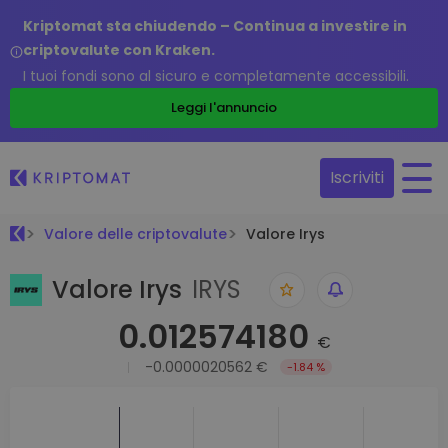
Kriptomat sta chiudendo – Continua a investire in
criptovalute con Kraken.
I tuoi fondi sono al sicuro e completamente accessibili.
Leggi l'annuncio
Iscriviti
Valore delle criptovalute
Valore Irys
Valore Irys
IRYS
0.012574180
€
-0.0000020562 €
-1.84 %