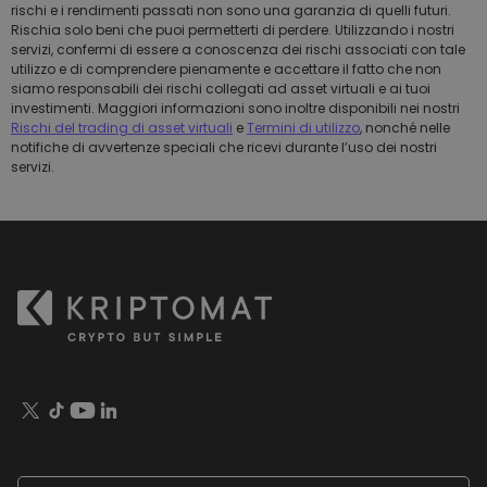
rischi e i rendimenti passati non sono una garanzia di quelli futuri.
Rischia solo beni che puoi permetterti di perdere. Utilizzando i nostri
servizi, confermi di essere a conoscenza dei rischi associati con tale
utilizzo e di comprendere pienamente e accettare il fatto che non
siamo responsabili dei rischi collegati ad asset virtuali e ai tuoi
investimenti. Maggiori informazioni sono inoltre disponibili nei nostri
Rischi del trading di asset virtuali
e
Termini di utilizzo
, nonché nelle
notifiche di avvertenze speciali che ricevi durante l’uso dei nostri
servizi.