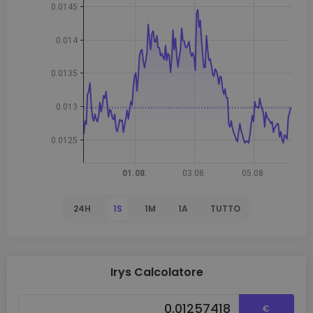
24H
1S
1M
1A
TUTTO
Irys Calcolatore
€