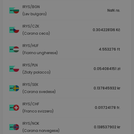
IRYS/BGN
NaN лв.
(Lev bulgaro)
IRYS/CZK
0.304228136 Kč
(Corona ceca)
IRYS/HUF
4.553276 ft
(Fiorino ungherese)
IRYS/PLN
0.054084151 zł
(Zloty polacco)
IRYS/SEK
0.137845932 kr
(Corona svedese)
IRYS/CHF
0.011724178 fr.
(Franco svizzero)
IRYS/NOK
0.138537902 kr
(Corona norvegese)