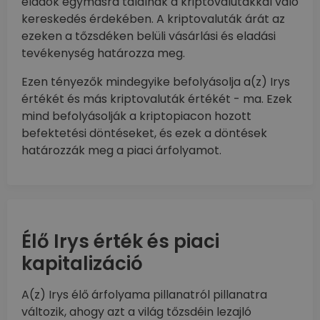
eladók egymásra találnak a kriptovalutákkal való
kereskedés érdekében. A kriptovaluták árát az
ezeken a tőzsdéken belüli vásárlási és eladási
tevékenység határozza meg.
Ezen tényezők mindegyike befolyásolja a(z) Irys
értékét és más kriptovaluták értékét - ma. Ezek
mind befolyásolják a kriptopiacon hozott
befektetési döntéseket, és ezek a döntések
határozzák meg a piaci árfolyamot.
Élő Irys érték és piaci
kapitalizáció
A(z) Irys élő árfolyama pillanatról pillanatra
változik, ahogy azt a világ tőzsdéin lezajló