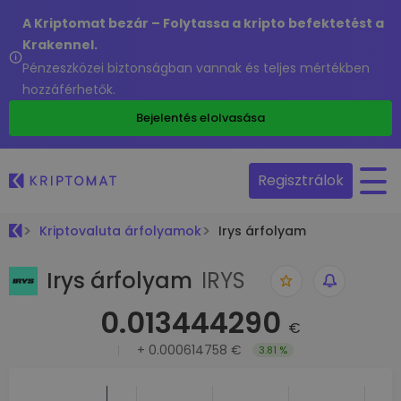
A Kriptomat bezár – Folytassa a kripto befektetést a
Krakennel.
Pénzeszközei biztonságban vannak és teljes mértékben
hozzáférhetők.
Bejelentés elolvasása
Regisztrálok
Kriptovaluta árfolyamok
Irys árfolyam
Irys árfolyam
IRYS
0.013444290
€
+
0.000614758 €
3.81 %