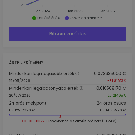
0
Jan 2024
Jan 2025
Jan 2026
Portfólió értéke
Összesen befektetett
Bitcoin vásárlás
ÁRTELJESÍTMÉNY
Mindenkori legmagasabb érték
0.073935000 €
15/05/2026
-81.81613%
Mindenkori legalacsonyabb érték
0.010568170 €
20/07/2026
27.21495%
24 órás mélypont
24 órás csúcs
0.012912090 €
0.014135970 €
-0.0001683172 €
csökkenés az elmúlt órában (-1.24%)