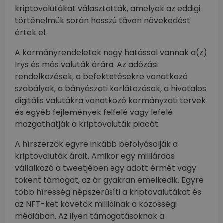
kriptovalutákat választották, amelyek az eddigi
történelmük során hosszú távon növekedést
értek el.
A kormányrendeletek nagy hatással vannak a(z)
Irys és más valuták árára. Az adózási
rendelkezések, a befektetésekre vonatkozó
szabályok, a bányászati korlátozások, a hivatalos
digitális valutákra vonatkozó kormányzati tervek
és egyéb fejlemények felfelé vagy lefelé
mozgathatják a kriptovaluták piacát.
A hírszerzők egyre inkább befolyásolják a
kriptovaluták árait. Amikor egy milliárdos
vállalkozó a tweetjében egy adott érmét vagy
tokent támogat, az ár gyakran emelkedik. Egyre
több híresség népszerűsíti a kriptovalutákat és
az NFT-ket követők millióinak a közösségi
médiában. Az ilyen támogatásoknak a