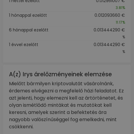
1 héttel ezelőtt
0.012951007 €
3.81%
1 hónappal ezelőtt
0.012093660 €
11.17%
6 hónappal ezelőtt
0.013444290 €
%
1 évvel ezelőtt
0.013444290 €
%
A(z) Irys árelőzményeinek elemzése
Mielőtt bármilyen kriptovalutát vásárolnánk,
érdemes elvégezni a megfelelő házi feladatot. Ez
azt jelenti, hogy elemezni kell az ártörténetet, és
olyan ismétlődő mintákat és mutatókat kell
keresni, amelyek szerint a befektetés ára
nagyobb valószínűséggel fog emelkedni, mint
csökkenni.