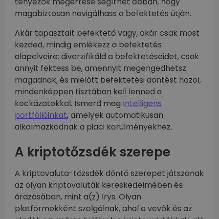
tényezők megértése segíthet abban, hogy
magabiztosan navigálhass a befektetés útján.
Akár tapasztalt befektető vagy, akár csak most
kezded, mindig emlékezz a befektetés
alapelveire: diverzifikáld a befektetéseidet, csak
annyit fektess be, amennyit megengedhetsz
magadnak, és mielőtt befektetési döntést hozol,
mindenképpen tisztában kell lenned a
kockázatokkal. Ismerd meg
Intelligens
portfólióinkat
, amelyek automatikusan
alkalmazkodnak a piaci körülményekhez.
A kriptotőzsdék szerepe
A kriptovaluta-tőzsdék döntő szerepet játszanak
az olyan kriptovaluták kereskedelmében és
árazásában, mint a(z) Irys. Olyan
platformokként szolgálnak, ahol a vevők és az