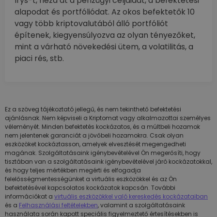
Irys-t, nézd át a pénzügyi céljaidat, a befektetési
alapodat és portfóliódat. Az okos befektetők 10
vagy több kriptovalutából álló portfóliót
építenek, kiegyensúlyozva az olyan tényezőket,
mint a várható növekedési ütem, a volatilitás, a
piaci rés, stb.
Ez a szöveg tájékoztató jellegű, és nem tekinthető befektetési
ajánlásnak. Nem képviseli a Kriptomat vagy alkalmazottai személyes
véleményét. Minden befektetés kockázatos, és a múltbeli hozamok
nem jelentenek garanciát a jövőbeli hozamokra. Csak olyan
eszközöket kockáztasson, amelyek elvesztését megengedheti
magának. Szolgáltatásaink igénybevételével Ön megerősíti, hogy
tisztában van a szolgáltatásaink igénybevételével járó kockázatokkal,
és hogy teljes mértékben megérti és elfogadja
felelősségmentességünket a virtuális eszközökkel és az Ön
befektetésével kapcsolatos kockázatok kapcsán. További
információkat a
virtuális eszközökkel való kereskedés kockázataiban
és a
Felhasználási feltételekben
, valamint a szolgáltatásaink
használata során kapott speciális figyelmeztető értesítésekben is