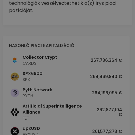
technológiák veszélyeztethetik a(z) Irys piaci
pozícióját.
HASONLÓ PIACI KAPITALIZÁCIÓ
Collector Crypt
267,736,364 €
CARDS
SPX6900
264,469,840 €
SPX
Pyth Network
264,196,095 €
PYTH
Artificial Superintelligence
262,877,104
Alliance
€
FET
apxUSD
261,577,273 €
APXUSD