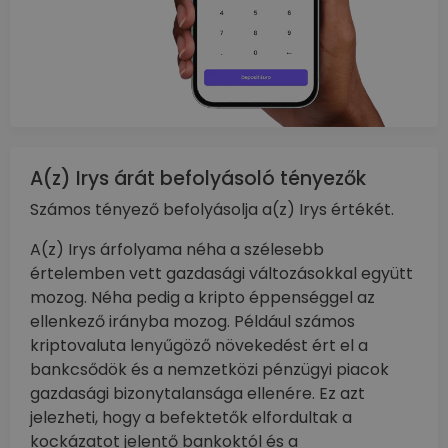
A(z) Irys árát befolyásoló tényezők
Számos tényező befolyásolja a(z) Irys értékét.
A(z) Irys árfolyama néha a szélesebb
értelemben vett gazdasági változásokkal együtt
mozog. Néha pedig a kripto éppenséggel az
ellenkező irányba mozog. Például számos
kriptovaluta lenyűgöző növekedést ért el a
bankcsődök és a nemzetközi pénzügyi piacok
gazdasági bizonytalansága ellenére. Ez azt
jelezheti, hogy a befektetők elfordultak a
kockázatot jelentő bankoktól és a