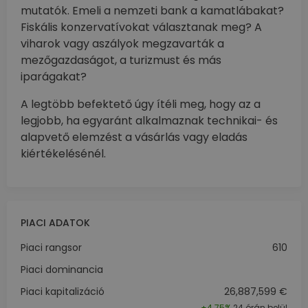
mutatók. Emeli a nemzeti bank a kamatlábakat?
Fiskális konzervatívokat választanak meg? A
viharok vagy aszályok megzavarták a
mezőgazdaságot, a turizmust és más
iparágakat?
A legtöbb befektető úgy ítéli meg, hogy az a
legjobb, ha egyaránt alkalmaznak technikai- és
alapvető elemzést a vásárlás vagy eladás
kiértékelésénél.
PIACI ADATOK
Piaci rangsor
610
Piaci dominancia
Piaci kapitalizáció
26,887,599 €
+
4.75%
24 órán belül