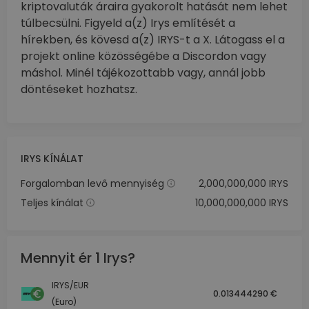
kriptovaluták áraira gyakorolt hatását nem lehet
túlbecsülni. Figyeld a(z) Irys említését a
hírekben, és kövesd a(z) IRYS-t a X. Látogass el a
projekt online közösségébe a Discordon vagy
máshol. Minél tájékozottabb vagy, annál jobb
döntéseket hozhatsz.
IRYS KÍNÁLAT
Forgalomban levő mennyiség
2,000,000,000 IRYS
Teljes kínálat
10,000,000,000 IRYS
Mennyit ér 1 Irys?
IRYS/EUR
0.013444290 €
(Euro)