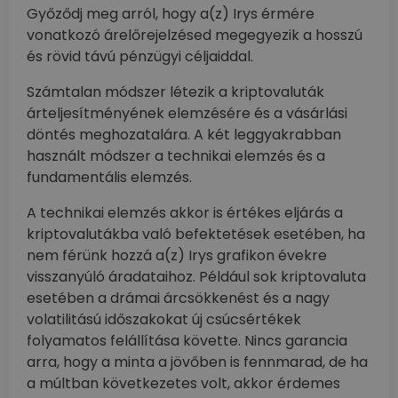
Győződj meg arról, hogy a(z) Irys érmére
vonatkozó árelőrejelzésed megegyezik a hosszú
és rövid távú pénzügyi céljaiddal.
Számtalan módszer létezik a kriptovaluták
árteljesítményének elemzésére és a vásárlási
döntés meghozatalára. A két leggyakrabban
használt módszer a technikai elemzés és a
fundamentális elemzés.
A technikai elemzés akkor is értékes eljárás a
kriptovalutákba való befektetések esetében, ha
nem férünk hozzá a(z) Irys grafikon évekre
visszanyúló áradataihoz. Például sok kriptovaluta
esetében a drámai árcsökkenést és a nagy
volatilitású időszakokat új csúcsértékek
folyamatos felállítása követte. Nincs garancia
arra, hogy a minta a jövőben is fennmarad, de ha
a múltban következetes volt, akkor érdemes