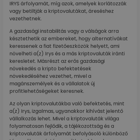
IRYS árfolyamát, míg azok, amelyek korlátozzák
vagy betiltják a kriptovalutákat, áreséshez
vezethetnek.
A gazdasági instabilitás vagy a válságok arra
késztethetik az embereket, hogy alternatívákat
keressenek a fiat fizetőeszközök helyett, ami
növelheti a(z) Irys és a más kriptovaluták iránti
keresletet. Másrészt az erős gazdasági
növekedés a kripto befektetések
növekedéséhez vezethet, mivel a
magánszemélyek és a vállalatok új
profitlehetőségeket keresnek.
Az olyan kriptovalutákba való befektetés, mint
a(z) Irys, izgalmas, ugyanakkor kihívást jelentő
vállalkozás lehet. Mivel a kriptovaluták világa
folyamatosan fejlődik, a tájékozottság és a
kriptovaluták árfolyamát befolyásoló különböző