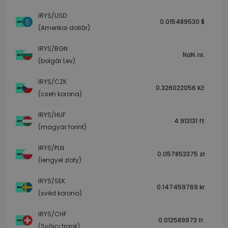
IRYS/USD
0.015489530 $
(Amerikai dollár)
IRYS/BGN
NaN лв.
(bolgár Lev)
IRYS/CZK
0.326022056 Kč
(cseh korona)
IRYS/HUF
4.913131 ft
(magyar forint)
IRYS/PLN
0.057853375 zł
(lengyel zloty)
IRYS/SEK
0.147459769 kr
(svéd korona)
IRYS/CHF
0.012589973 fr.
(Svájci frank)