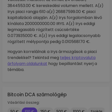
3844553.00 € kereskedési volumen mellett. A(z)
Irys piaci rangja 610 a(z) 26887599.00 € piaci
kapitalizáció alapján. A(z) Irys forgalomban lévő
kínálata 2000000000.00 IRYS. A(z) Irys eddigi
legmagasabb rögzített csúcsértéke
0.073935000 €. A(z) Irys eddigi legalacsonyabb
rögzített mélypontja pedig 0.010568170 €.
Hogyan korrelálnak a Irys ármozgások a piaci
trendekkel? Tekintsd meg
teljes kriptovaluta
árfolyam oldalunkat
hogy bepillantást nyerj a
témába.
Bitcoin DCA számológép
Vásárlási összeg:
50 €
100 €
250 €
500 €
1000 €
Szokás