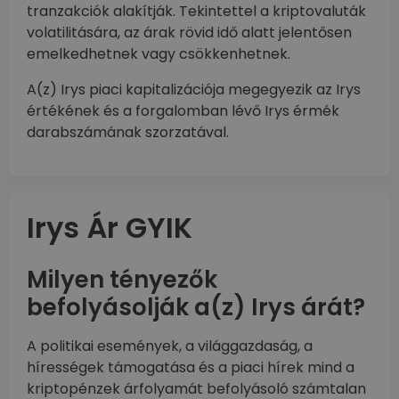
tranzakciók alakítják. Tekintettel a kriptovaluták
volatilitására, az árak rövid idő alatt jelentősen
emelkedhetnek vagy csökkenhetnek.
A(z) Irys piaci kapitalizációja megegyezik az Irys
értékének és a forgalomban lévő Irys érmék
darabszámának szorzatával.
Irys Ár GYIK
Milyen tényezők
befolyásolják a(z) Irys árát?
A politikai események, a világgazdaság, a
hírességek támogatása és a piaci hírek mind a
kriptopénzek árfolyamát befolyásoló számtalan