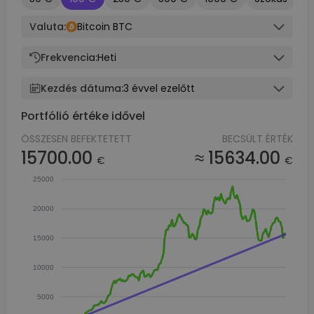
Valuta:
Bitcoin BTC
Frekvencia:
Heti
Kezdés dátuma:
3 évvel ezelőtt
Portfólió értéke idővel
ÖSSZESEN BEFEKTETETT
BECSÜLT ÉRTÉK
15700.00
≈ 15634.00
€
€
25000
20000
15000
10000
5000