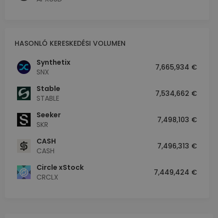
HASONLÓ KERESKEDÉSI VOLUMEN
Synthetix
7,665,934 €
SNX
​​Stable
7,534,662 €
STABLE
Seeker
7,498,103 €
SKR
CASH
7,496,313 €
CASH
Circle xStock
7,449,424 €
CRCLX