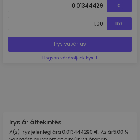
€
IRYS
Irys vásárlás
Hogyan vásároljunk Irys-t
Irys ár áttekintés
A(z) Irys jelenlegi ára 0.013444290 €. Az ár5.00 %
változást mutatott az elmúlt 24 órában,