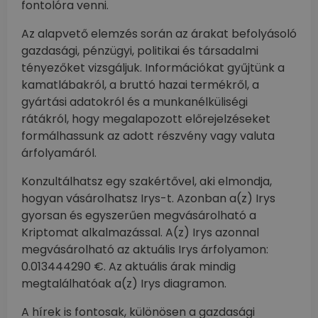
fontolóra venni.
Az alapvető elemzés során az árakat befolyásoló
gazdasági, pénzügyi, politikai és társadalmi
tényezőket vizsgáljuk. Információkat gyűjtünk a
kamatlábakról, a bruttó hazai termékről, a
gyártási adatokról és a munkanélküliségi
rátákról, hogy megalapozott előrejelzéseket
formálhassunk az adott részvény vagy valuta
árfolyamáról.
Konzultálhatsz egy szakértővel, aki elmondja,
hogyan vásárolhatsz Irys-t. Azonban a(z) Irys
gyorsan és egyszerűen megvásárolható a
Kriptomat alkalmazással. A(z) Irys azonnal
megvásárolható az aktuális Irys árfolyamon:
0.013444290 €. Az aktuális árak mindig
megtalálhatóak a(z) Irys diagramon.
A hírek is fontosak, különösen a gazdasági