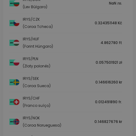
NaN лв.
(Lev Búlgaro)
IRYS/CZK
0.324351148 Kč
(Coroa Tcheca)
IRYS/HUF
4.862780 ft
(Forint Húngaro)
IRYS/PLN
0.057501921 zł
(Zloty polonês)
IRYS/SEK
0.146616260 kr
(Coroa Sueca)
IRYS/CHF
0.012491890 fr.
(Franco suíço)
IRYS/NOK
0.146827676 kr
(Coroa Norueguesa)