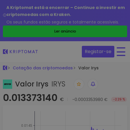
A Kriptomat está a encerrar – Continue a investir em
criptomoedas com a Kraken.
Os seus fundos estão seguros e totalmente acessíveis.
Ler anúncio
Registar-se
Cotação das criptomoedas
Valor Irys
Valor Irys
IRYS
0.013373140
€
-0.0003353980 €
-2.29 %