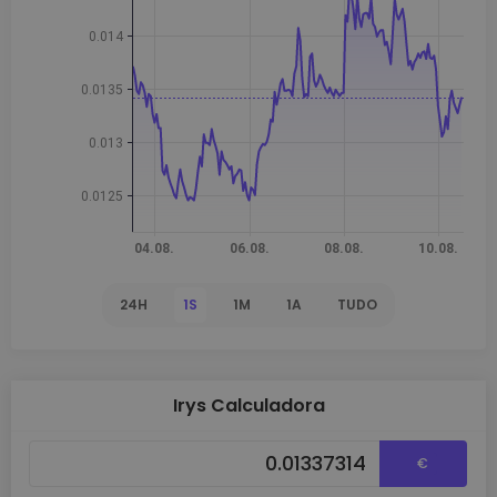
24H
1S
1M
1A
TUDO
Irys Calculadora
€