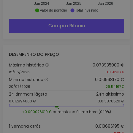
Jan 2024
Jan 2025
Jan 2026
Valor do portfólio
Total investido
Compra Bitcoin
DESEMPENHO DO PREÇO
Máximo histórico
0.073935000 €
15/05/2026
-81.91237%
Mínimo histórico
0.010568170 €
20/07/2026
26.54167%
24 timmars lägsta
24h altíssimo
0.012994660 €
0.013876520 €
+0.000026010 €
aumento na última hora (0.19%)
1 Semana atrás
0.013686195 €