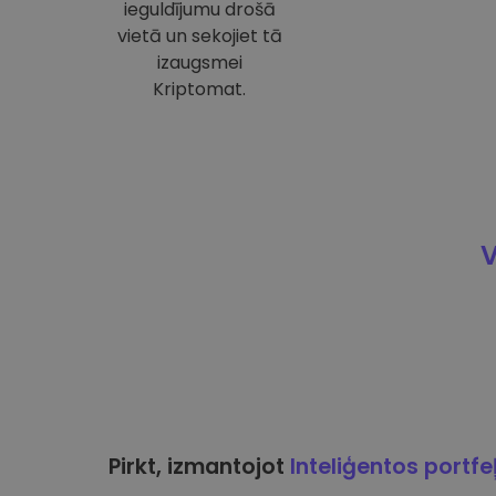
ieguldījumu drošā
vietā un sekojiet tā
izaugsmei
Kriptomat.
V
Pirkt, izmantojot
Inteliģentos portfe