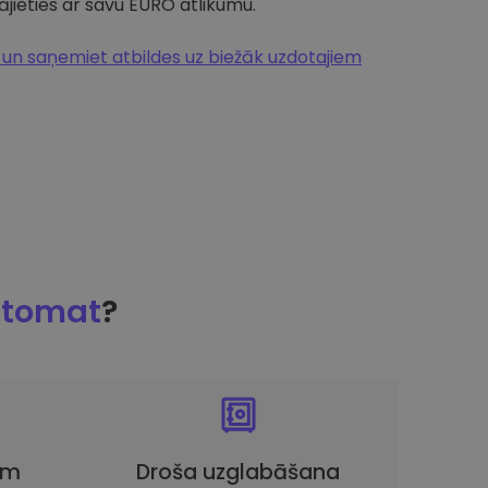
jieties ar savu EURO atlikumu.
n saņemiet atbildes uz biežāk uzdotajiem
ptomat
?
em
Droša uzglabāšana