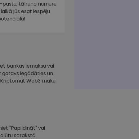
e-pastu, tālruņa numuru
laikā jūs esat iespēju
potenciālu!
iciet bankas iemaksu vai
at gatavs iegādāties un
ar Kriptomat Web3 maku.
iet "Papildināt" vai
valūtu sarakstā