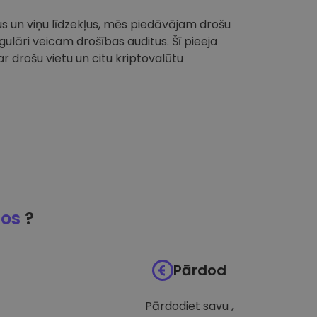
tus un viņu līdzekļus, mēs piedāvājam drošu
ulāri veicam drošības auditus. Šī pieeja
 drošu vietu un citu kriptovalūtu
jos
?
Pārdod
Pārdodiet savu ,