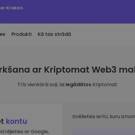
 ar Kraken.
es
Produkti
Kā tas strādā
KriptoEarn
Brīdin
irkšana ar Kriptomat Web3 ma
Pievienotie
Nopelniet atlīdzību par savu
Jūsu iec
Kriptomat pievienotie žetoni
kriptovalūtu
atjaunin
Trīs vienkārši soļi, lai
iegādātos
Kriptomat:
 būtu nopircis 100 €
Seifs
Aktīvi
bā…
ru
Uzkrājiet kriptovalūtu nākotnei
Atklājiet
en vērtība būtu
Portfeļ
Atkārtotie pirkumi
Viedas a
Regulāri plānotie ieguldījumi (DCA)
veiktspēj
Izvēlieties ierīci, kuru izman
et
kontu
istrējieties ar Google,
lūtu