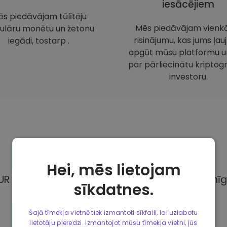
iesācējiem
s piedāvājam tūlītēju
Mēs piedāvājam vienk
ulāru monētu un žetonu
risinājumu, kas jums ļauj
iegādi, tostarp .
apgūt mūsu platformu un
par pārliecinātu kriptogr
investoru.
Maksājuma
metodes
Hei, mēs lietojam
UR Kriptomat, Jums ir pieejamas dažādas pilnīg
sīkdatnes.
Šajā tīmekļa vietnē tiek izmantoti sīkfaili, lai uzlabotu
lietotāju pieredzi. Izmantojot mūsu tīmekļa vietni, jūs