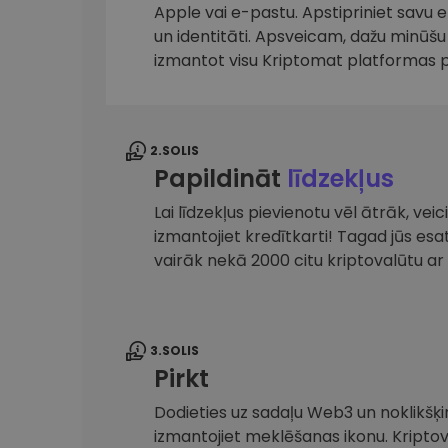
maks
Apple vai e-pastu. Apstipriniet savu 
un identitāti. Apsveicam, dažu minūšu 
Ieguldījumu palīgs
izmantot visu Kriptomat platformas 
Atrodi savu kripto stratēģiju
2.SOLIS
Papildināt
līdzekļus
Lai līdzekļus pievienotu vēl ātrāk, ve
izmantojiet kredītkarti! Tagad jūs es
vairāk nekā 2000 citu kriptovalūtu 
3.SOLIS
Pirkt
Dodieties uz sadaļu Web3 un noklikšķin
izmantojiet meklēšanas ikonu. Kripto