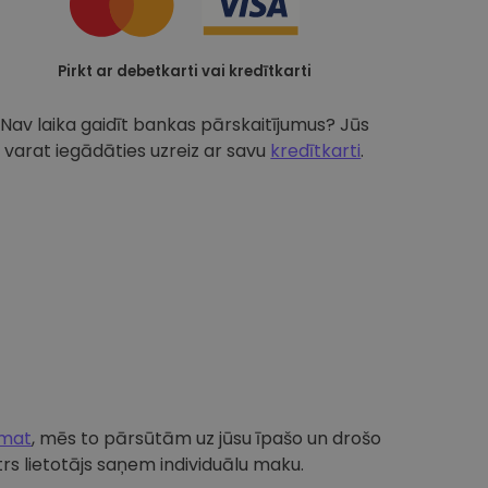
Pirkt ar debetkarti vai kredītkarti
Nav laika gaidīt bankas pārskaitījumus? Jūs
varat iegādāties uzreiz ar savu
kredītkarti
.
omat
, mēs to pārsūtām uz jūsu īpašo un drošo
s lietotājs saņem individuālu maku.