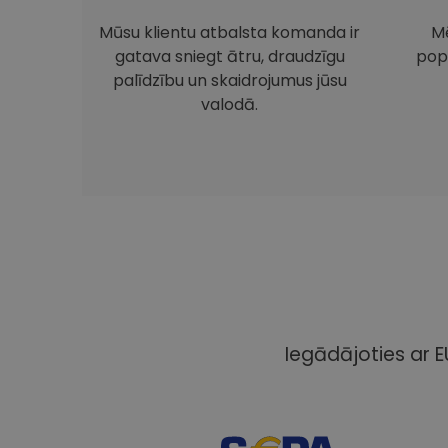
Mūsu klientu atbalsta komanda ir
Mē
gatava sniegt ātru, draudzīgu
pop
palīdzību un skaidrojumus jūsu
valodā.
Iegādājoties ar E