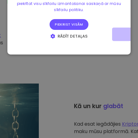
piekrītat visu sīkfailu izmantošanai saskaņā ar mūsu
sīkfailu politiku.
PIEKRIST VISĀM
t
RĀDĪT DETAĻAS
ūs
STRIKTI NEPIECIEŠAMIE
VEIKTSPĒJAS
MĒRĶA
FUNKCIONALITĀTES
Kā un kur
glabāt
Kad esat iegādājies
Kript
maku mūsu platformā. Katr