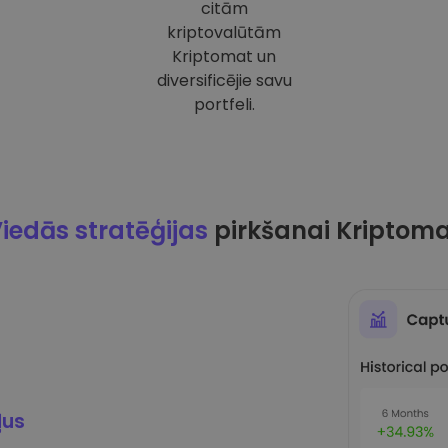
citām
kriptovalūtām
Kriptomat un
diversificējie savu
portfeli.
iedās stratēģijas
pirkšanai Kriptom
ļus