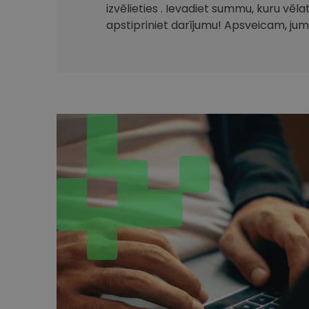
izvēlieties . Ievadiet summu, kuru vēla
apstipriniet darījumu! Apsveicam, jum