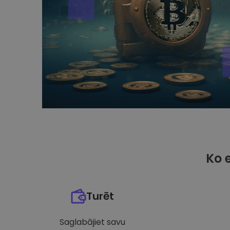
Ko 
Turēt
Saglabājiet savu