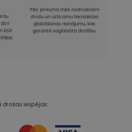
Pēc pirkuma mēs nodrošinām
āršu
drošu un uzticamu bezsaistes
 ātri
glabāšanas risinājumu, kas
 kļūt
garantē saglabātā drošību.
āfijas
i drošas iespējas: