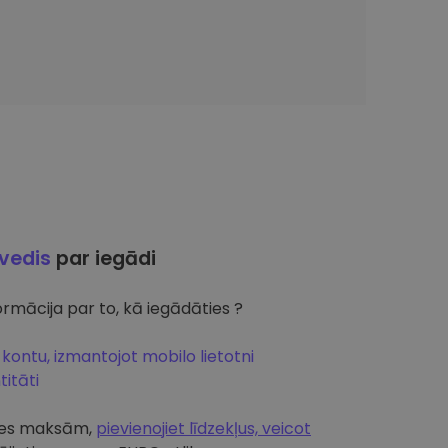
ļvedis
par iegādi
rmācija par to, kā iegādāties ?
 kontu, izmantojot mobilo lietotni
itāti
artes maksām,
pievienojiet līdzekļus, veicot