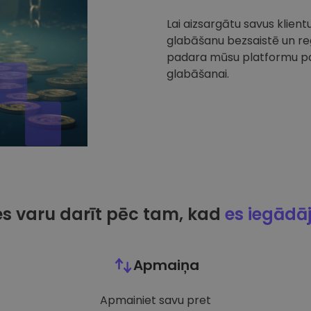
Lai aizsargātu savus klien
glabāšanu bezsaistē un reg
padara mūsu platformu par
glabāšanai.
es varu darīt pēc tam, kad
es iegādā
Apmaiņa
Apmainiet savu pret