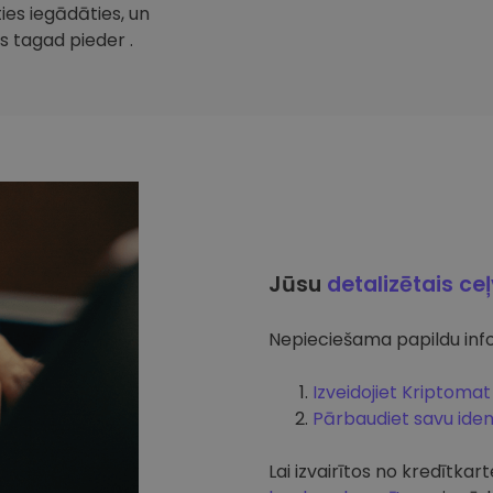
ties iegādāties, un
s tagad pieder .
Jūsu
detalizētais ce
Nepieciešama papildu info
Izveidojiet Kriptomat
Pārbaudiet savu ident
Lai izvairītos no kredītk