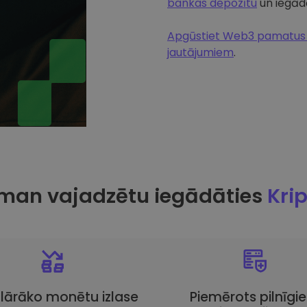
bankas depozītu
un iegādā
Apgūstiet Web3 pamatus u
jautājumiem
.
man vajadzētu iegādāties
Kri
lārāko monētu izlase
Piemērots pilnīgi