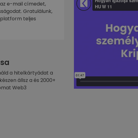
 az e-mail címedet,
ságodat. Gratulálunk,
platform teljes
sa
náld a hitelkártyádat a
készen állsz a és 2000+
ptomat Web3