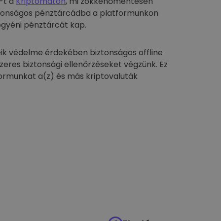
-t a
Kriptomaton
, mi zökkenőmentesen
biztonságos pénztárcádba a platformunkon
egyéni pénztárcát kap.
ik védelme érdekében biztonságos offline
szeres biztonsági ellenőrzéseket végzünk. Ez
formunkat a(z) és más kriptovaluták