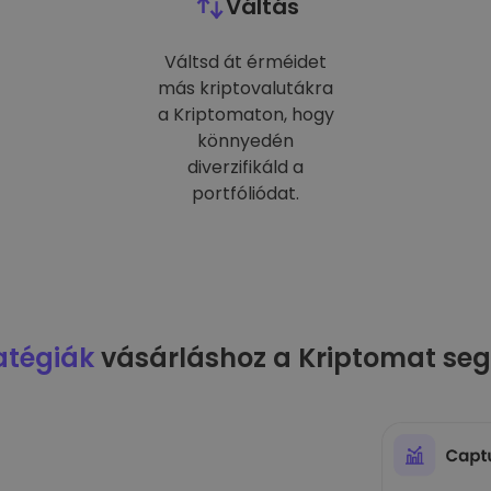
Váltás
Váltsd át érméidet
más kriptovalutákra
a Kriptomaton, hogy
könnyedén
diverzifikáld a
portfóliódat.
atégiák
vásárláshoz a Kriptomat seg