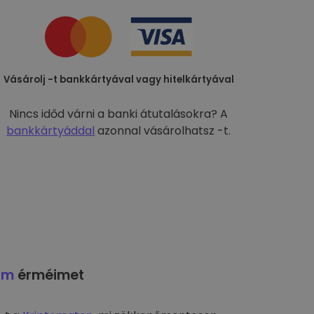
Vásárolj -t bankkártyával vagy hitelkártyával
Nincs időd várni a banki átutalásokra? A
bankkártyáddal
azonnal vásárolhatsz -t.
am
érméimet