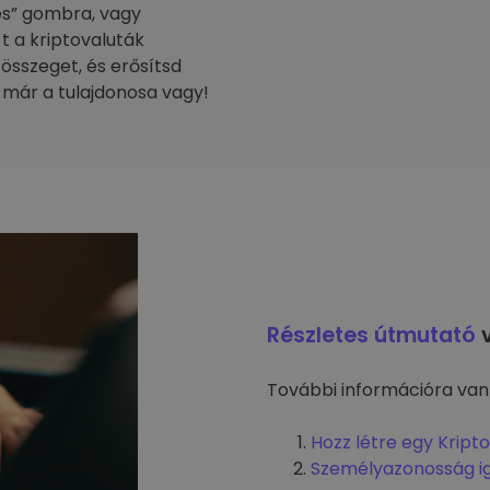
tés” gombra, vagy
-t a kriptovaluták
 összeget, és erősítsd
 már a tulajdonosa vagy!
Részletes útmutató
v
További információra van
Hozz létre egy Kript
Személyazonosság i