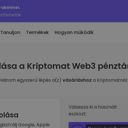
Krakennel.
záférhetők.
Tanuljon
Termékek
Hogyan működik
 eladás
lása a Kriptomat Web3 pénztá
en hozzáadott
KriptoEarn
 300 kriptovaluta
n hozzáadott tokenek a
Kapj jutalmakat a kriptod után
maton
Három egyszerű lépés a(z)
vásárláshoz
a Kriptomatnál:
Trezor
nne akkor, ha 100 €
rosítási
Takaríts meg kriptot a jövődért
ben vásároltam volna…
nnyit érne
Ismétlődő vásárlás
fóliók
Rendszeresen ütemezett
való befektetés
Válassza ki a használt
befektetések (DCA)
zolása
eszközt:
ztárca
gisztrálj Google, Apple
s egyszerű