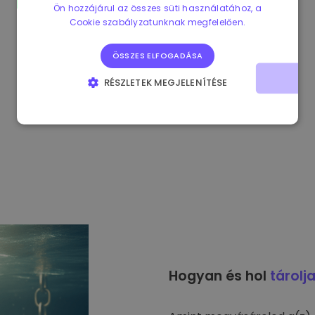
Ön hozzájárul az összes süti használatához, a
Cookie szabályzatunknak megfelelően.
ÖSSZES ELFOGADÁSA
RÉSZLETEK MEGJELENÍTÉSE
ELENGEDHETETLENÜL SZÜKSÉGES
TELJESÍTMÉNY
CÉLZÁS
FUNKCIONALITÁS
Hogyan és hol
tárolj