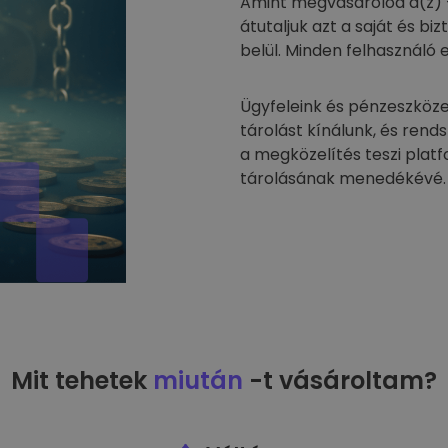
Amint megvásárolod a(z) 
átutaljuk azt a saját és 
belül. Minden felhasználó 
Ügyfeleink és pénzeszköze
tárolást kínálunk, és rend
a megközelítés teszi plat
tárolásának menedékévé.
Mit tehetek
miután
-t vásároltam?