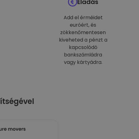
Eladás
Add el érméidet
euróért, és
zökkenőmentesen
kiveheted a pénzt a
kapcsolódó
bankszámládra
vagy kártyádra.
ítségével