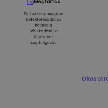
Megtartás
Tartsd biztonságban
befektetésedet és
kövesd a
növekedését a
Kriptomat
segítségével.
Okos str