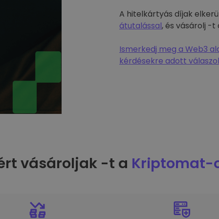
A hitelkártyás díjak elke
átutalással
, és vásárolj 
Ismerkedj meg a Web3 alap
kérdésekre adott válaszok
ért vásároljak -t a
Kriptomat-