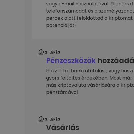
kriptotárca
vagy e-mail használatával. Ellenőrizd
telefonszámodat és a személyazonos
percek alatt feloldottad a Kriptomat 
potenciálját!
2. LÉPÉS
Pénzeszközök
hozzáadá
Hozz létre banki átutalást, vagy hasz
gyors feltöltés érdekében. Most már 
más kriptovaluta vásárlására a Kri
pénztárcával.
3. LÉPÉS
Vásárlás