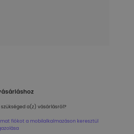
ásárláshoz
 szükséged a(z) vásárlásról?
omat fiókot a mobilalkalmazáson keresztül
gazolása