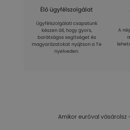
Élő ügyfélszolgálat
Ügyfélszolgálati csapatunk
A né
készen áll, hogy gyors,
a
barátságos segítséget és
lehet
magyarázatokat nyújtson a Te
nyelveden.
Amikor euróval vásárolsz 