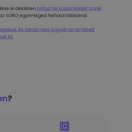
rülése érdekében
töltsd fel a számládat banki
-t az EURO egyenleged felhasználásával.
jaival, és találd meg a gyakran ismételt
at itt
.
on
?