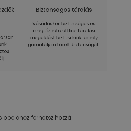
kezdők
Biztonságos tárolás
Vásárláskor biztonságos és
megbízható offline tárolási
yorsan
megoldást biztosítunk, amely
unk
garantálja a tárolt biztonságát.
ztos
j.
s opcióhoz férhetsz hozzá: