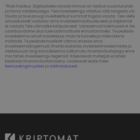
*Riski hoiatus: Digitaalsete varade hinnad on seotud suure tururiski
ja hinna volatiilsusega. Teie investeeringu väärtus võib langeda või
tõusta ja te ei pruugi investeeritud summat tagasi saada. Teie olete
ainuisikuliselt vastutav oma investeerimisotsuste eest ja Kriptomat
ei vastuta Teie võimalike kahjude eest. Varasemad tulemused ei ole
usaldusväärne alus tulevaste tootluste ennustamiseks. Te peaksite
investeerima ainult toodetesse, mida te tunnete ja mille riske te
mõistate. Te peaksite hoolikalt võtma arvesse oma
investeerimiskogemust, finantsolukorda, investeerimiseesmärke ja
riskitaluvust ning konsulteerima sõltumatu finantsnõustajaga enne
mis tahes investeeringu tegemist. Käesolevat materjali ei tohiks
käsitada finantsnõustamisena. Lisateavet leiate meie
teenusetingimustest
ja
riskihoiatusest
.