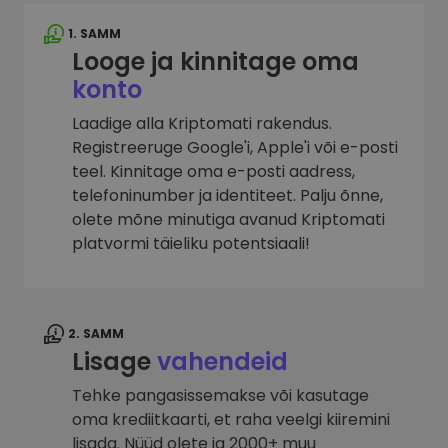
1. SAMM
Looge ja kinnitage oma
konto
Laadige alla Kriptomati rakendus.
Registreeruge Google'i, Apple'i või e-posti
teel. Kinnitage oma e-posti aadress,
telefoninumber ja identiteet. Palju õnne,
olete mõne minutiga avanud Kriptomati
platvormi täieliku potentsiaali!
2. SAMM
Lisage
vahendeid
Tehke pangasissemakse või kasutage
oma krediitkaarti, et raha veelgi kiiremini
lisada. Nüüd olete ja 2000+ muu