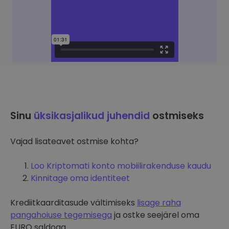
Sinu
üksikasjalikud juhendid
ostmiseks
Vajad lisateavet ostmise kohta?
Loo Kriptomati konto mobiilirakenduse kaudu
Kinnitage oma identiteet
Krediitkaarditasude vältimiseks
lisage raha
pangahoiuse tegemisega
ja ostke seejärel oma
EURO saldoga.