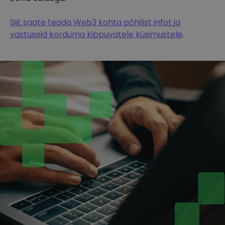
Siit saate teada Web3 kohta põhilist infot ja
vastuseid korduma kippuvatele küsimustele
.