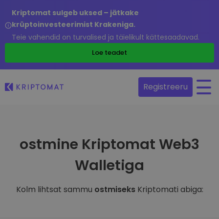
Kriptomat sulgeb uksed – jätkake
krüptoinvesteerimist Krakeniga.
Teie vahendid on turvalised ja täielikult kättesaadavad.
Loe teadet
Registreeru
ostmine Kriptomat Web3
Walletiga
Kolm lihtsat sammu
ostmiseks
Kriptomati abiga: