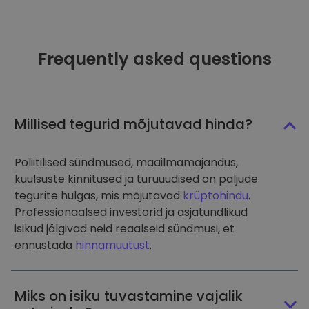
Frequently asked questions
Millised tegurid mõjutavad hinda?
Poliitilised sündmused, maailmamajandus,
kuulsuste kinnitused ja turuuudised on paljude
tegurite hulgas, mis mõjutavad
krüptohindu
.
Professionaalsed investorid ja asjatundlikud
isikud jälgivad neid reaalseid sündmusi, et
ennustada
hinnamuutust
.
Miks on isiku tuvastamine vajalik