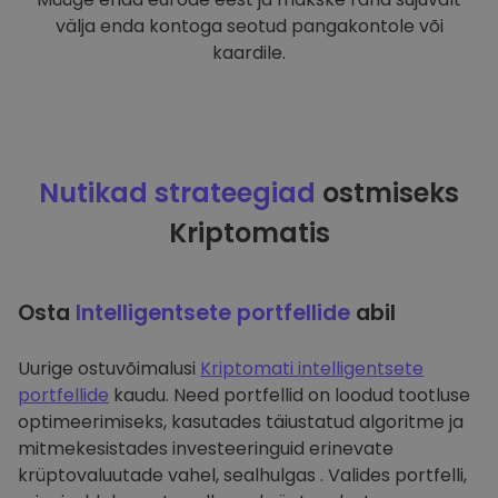
välja enda kontoga seotud pangakontole või
kaardile.
Nutikad strateegiad
ostmiseks
Kriptomatis
Osta
Intelligentsete portfellide
abil
Uurige ostuvõimalusi
Kriptomati intelligentsete
portfellide
kaudu. Need portfellid on loodud tootluse
optimeerimiseks, kasutades täiustatud algoritme ja
mitmekesistades investeeringuid erinevate
krüptovaluutade vahel, sealhulgas . Valides portfelli,