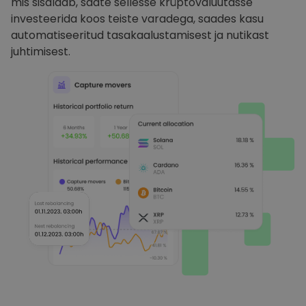
mis sisaldab, saate sellesse krüptovaluutasse
investeerida koos teiste varadega, saades kasu
automatiseeritud tasakaalustamisest ja nutikast
juhtimisest.