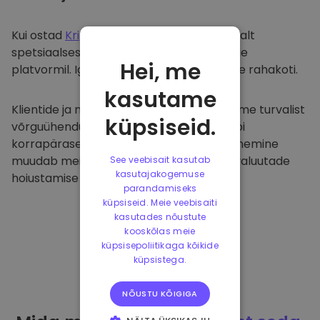
Kui ostad
Kriptomat
, kanname selle sujuvalt
spetsiaalsesse ja turvalisse rahakotti meie
Hei, me
platvormil. Iga kasutaja saab individuaalse rahakoti.
kasutame
Klientide ja nende raha kaitsmiseks pakume turvalist
küpsiseid.
võrguühenduseta hoiustamist ja viime läbi
korrapäraseid turvaauditeid. Selline lähenemine
muudab meie platvormi ja teiste krüptovaluutade
See veebisait kasutab
kasutajakogemuse
hoiustamise tõeliseks taevaks.
parandamiseks
küpsiseid. Meie veebisaiti
kasutades nõustute
kooskõlas meie
küpsisepoliitikaga kõikide
küpsistega.
NÕUSTU KÕIGIGA