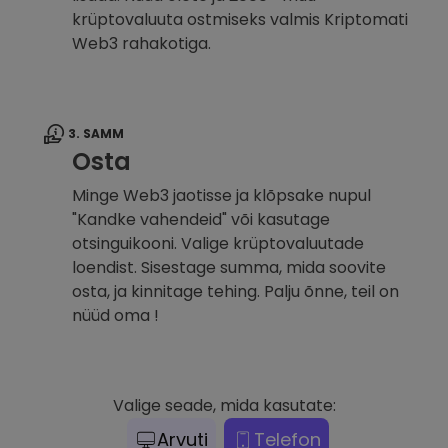
krüptovaluuta ostmiseks valmis Kriptomati
Web3 rahakotiga.
3. SAMM
Osta
Minge Web3 jaotisse ja klõpsake nupul
"Kandke vahendeid" või kasutage
otsinguikooni. Valige krüptovaluutade
loendist. Sisestage summa, mida soovite
osta, ja kinnitage tehing. Palju õnne, teil on
nüüd oma !
Valige seade, mida kasutate:
Arvuti
Telefon