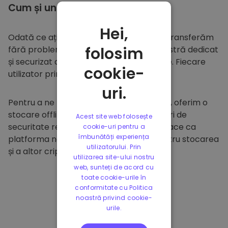
Cum și unde să
stocați
Hei,
Odată ce ați cumpărat pe
Kriptomat
, îl transferăm
folosim
fără probleme în portofelul dumneavoastră dedicat
și securizat din cadrul platformei noastre. Fiecare
cookie-
utilizator primește un portofel individual.
uri.
Pentru a ne proteja clienții și fondurile lor, oferim o
stocare offline sigură și efectuăm audituri de
Acest site web folosește
securitate regulate. Această abordare face ca
cookie-uri pentru a
îmbunătăți experiența
platforma noastră să fie un paradis pentru stocarea
utilizatorului. Prin
și a altor criptomonede.
utilizarea site-ului nostru
web, sunteți de acord cu
toate cookie-urile în
conformitate cu Politica
noastră privind cookie-
urile.