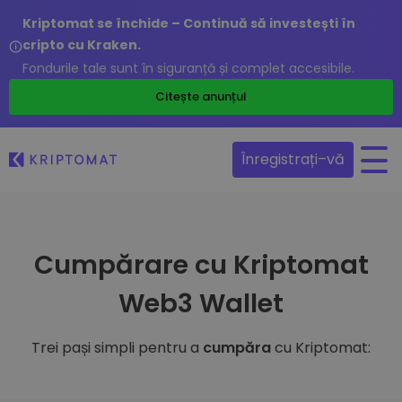
Kriptomat se închide – Continuă să investești în
cripto cu Kraken.
Fondurile tale sunt în siguranță și complet accesibile.
Citește anunțul
Înregistrați–vă
Cumpărare cu Kriptomat
Web3 Wallet
Trei pași simpli pentru a
cumpăra
cu Kriptomat: