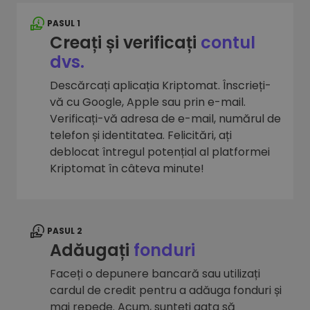
PASUL 1
Creați și verificați
contul
dvs.
Descărcați aplicația Kriptomat. Înscrieți-
vă cu Google, Apple sau prin e-mail.
Verificați-vă adresa de e-mail, numărul de
telefon și identitatea. Felicitări, ați
deblocat întregul potențial al platformei
Kriptomat în câteva minute!
PASUL 2
Adăugați
fonduri
Faceți o depunere bancară sau utilizați
cardul de credit pentru a adăuga fonduri și
mai repede. Acum, sunteți gata să