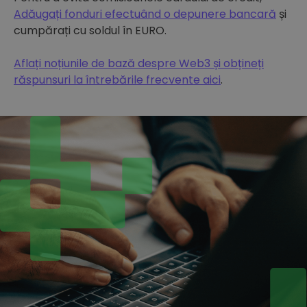
Adăugați fonduri efectuând o depunere bancară
și
cumpărați cu soldul în EURO.
Aflați noțiunile de bază despre Web3 și obțineți
răspunsuri la întrebările frecvente aici
.