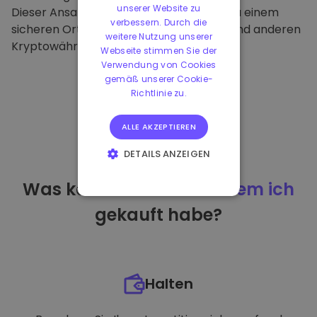
unserer Website zu
Dieser Ansatz macht unsere Plattform zu einem
verbessern. Durch die
sicheren Ort für die Aufbewahrung von und anderen
weitere Nutzung unserer
Kryptowährungen.
Webseite stimmen Sie der
Verwendung von Cookies
gemäß unserer Cookie-
Richtlinie zu.
ALLE AKZEPTIEREN
DETAILS ANZEIGEN
UNBEDINGT
Was kann ich tun
nachdem ich
ERFORDERLICH
gekauft habe?
PERFORMANCE
TARGETING
FUNKTIONALITÄT
Halten