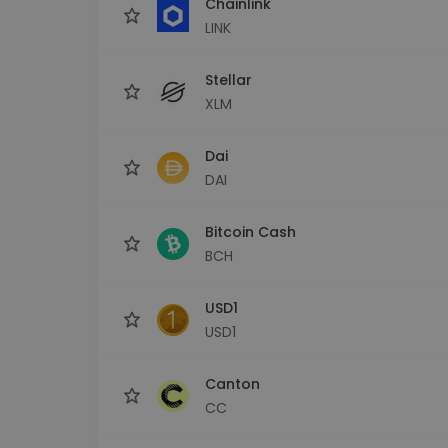
Chainlink
LINK
Stellar
XLM
Dai
DAI
Bitcoin Cash
BCH
USD1
USD1
Canton
CC