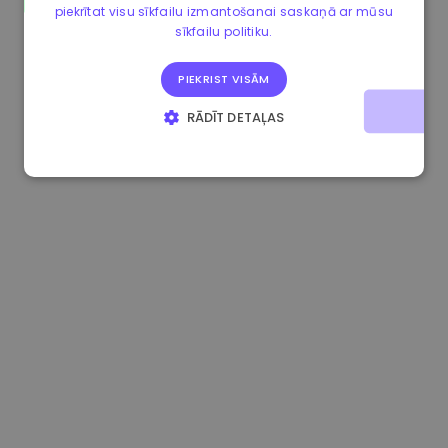
piekrītat visu sīkfailu izmantošanai saskaņā ar mūsu
0.865673 €
-0.10%
3.4B €
sīkfailu politiku.
PIEKRIST VISĀM
RĀDĪT DETAĻAS
STRIKTI NEPIECIEŠAMIE
VEIKTSPĒJAS
MĒRĶA
FUNKCIONALITĀTES