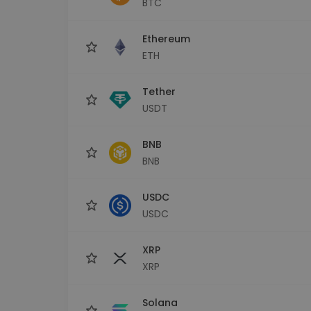
BTC
maks
Ieguldījumu palīgs
Ethereum
Atrodi savu kripto stratēģiju
ETH
Tether
USDT
BNB
BNB
USDC
USDC
XRP
XRP
Solana