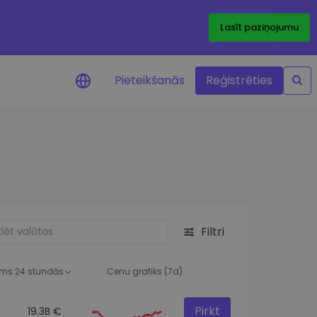
Lasīt paziņojumu
Pieteikšanās
Reģistrēties
ājumi par cenām
ienītāko žetonu cenu
ājumi reāllaikā
 investīciju iespējas
Filtri
a analīze
tziņas optimālai
ai
ms 24 stundās
Cenu grafiks (7d)
Pirkt
19.3B €