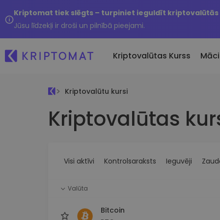
Kriptomat tiek slēgts – turpiniet ieguldīt kriptovalūtās
Jūsu līdzekļi ir droši un pilnībā pieejami.
Kriptovalūtas Kurss
Māci
Kriptovalūtu kursi
Pirkt un pārdot kripto
Kriptovalūtas kur
Visas cenas
Tikko 
Pērciet vairāk nekā 300
Vairāk nekā 300 kriptovalūtu
Nesen 
kriptovalūtas
Ja es
Lielākie Ieguvēji un Zaudētāji
Kripto maiņa
vērtī
Atrodiet investīciju iespējas
Vairāk nekā 1000 valūtu pā
...šodi
iespējas
Visi aktīvi
Kontrolsaraksts
Ieguvēji
Zaudē
Inteliģentie portfeļi
Gudrs veids, kā investēt
Valūta
kriptovalūtās
Kriptomat Maks
Bitcoin
Drošs un vienkāršs kriptova