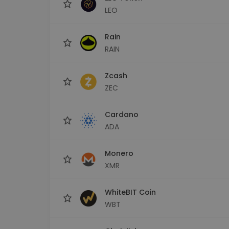
LEO
Rain
RAIN
Zcash
ZEC
Cardano
ADA
Monero
XMR
WhiteBIT Coin
WBT