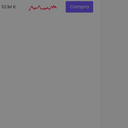
Compra
52.1M €