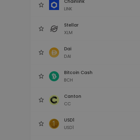
Chainlink
LINK
Stellar
XLM
Dai
DAI
Bitcoin Cash
BCH
Canton
CC
USD1
USD1