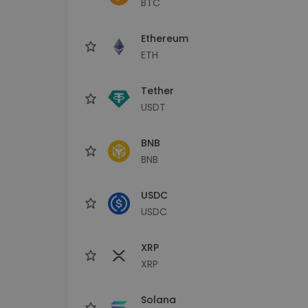
BTC
Explorador de 
Encontra a tua est
Ethereum
ETH
Tether
USDT
BNB
BNB
USDC
USDC
XRP
XRP
Solana