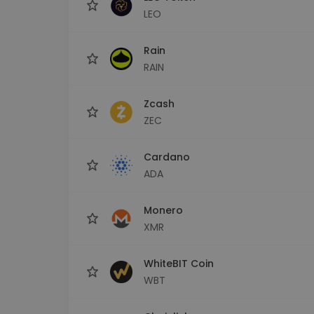
LEO
Rain
RAIN
Zcash
ZEC
Cardano
ADA
Monero
XMR
WhiteBIT Coin
WBT