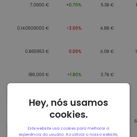
7.0900 €
+0.70%
5.3B €
0.140609000 €
-3.00%
4.8B €
0.865953 €
0.00%
4.0B €
186.000 €
+1.80%
3.7B €
0.088043000 €
-6.40%
3.5B €
Hey, nós usamos
cookies.
0.865623 €
0.00%
3.5B €
6
Este website usa cookies para melhorar a
experiência do usuário. Ao utilizar o nosso website,