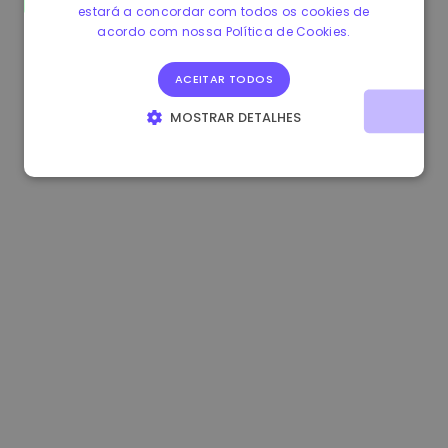
estará a concordar com todos os cookies de
0.865660 €
0.00%
3.4B €
acordo com nossa Política de Cookies.
ACEITAR TODOS
MOSTRAR DETALHES
ESTRITAMENTE NECESSÁRIOS
DESEMPENHO
DIRECIONAMENTO
FUNCIONALIDADE