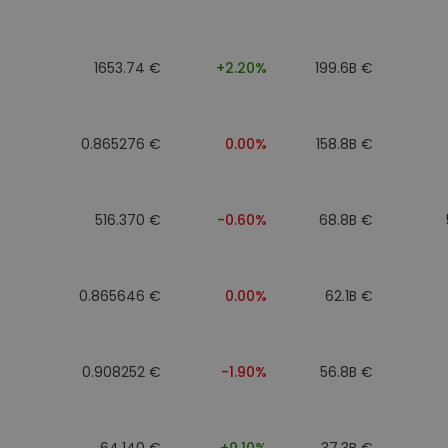
Investimentos
ratégia cripto
1653.74 €
+2.20%
199.6B €
0.865276 €
0.00%
158.8B €
516.370 €
-0.60%
68.8B €
0.865646 €
0.00%
62.1B €
0.908252 €
-1.90%
56.8B €
64.140 €
+0.10%
37.3B €