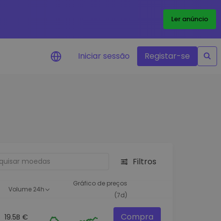
Ler anúncio
Iniciar sessão
Registar-se
Alerta de preços
Atualizações de preços em tempo
real para os seus tokens favoritos
Explorar Ativos
Descubra oportunidades de
investimento
Filtros
Análise do Portefólio
Ideias inteligentes para um
Gráfico de preços
Volume 24h
desempenho ótimo
(7d)
Compra
19.5B €