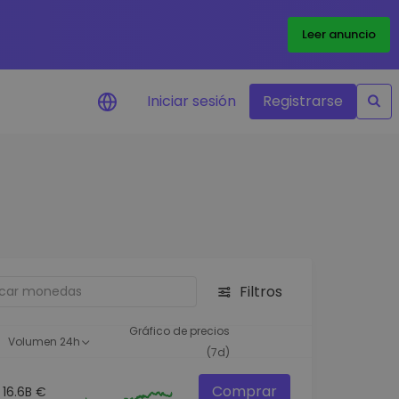
Leer anuncio
Iniciar sesión
Registrarse
ertas de precios
tualizaciones de precios a
empo real para tus tokens
voritos
plorar activos
scubre oportunidades de
Filtros
versión
álisis de cartera
Gráfico de precios
Volumen 24h
rspectiva inteligente para un
(7d)
ndimiento óptimo
Comprar
16.6B €