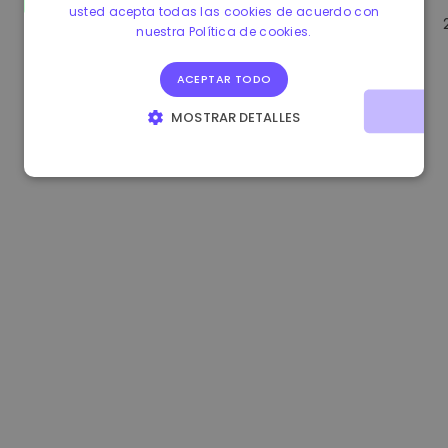
usted acepta todas las cookies de acuerdo con
1.160000 €
-3.00%
3.2B €
nuestra Política de cookies.
ACEPTAR TODO
MOSTRAR DETALLES
COOKIES ESTRICTAMENTE NECESARIAS
COOKIES DE RENDIMIENTO
COOKIES DE PREFERENCIAS
COOKIES DE FUNCIONALIDAD