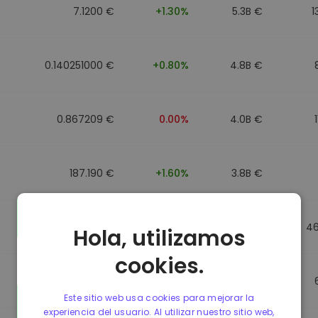
7.1200 €
+1.30%
5.3B €
1
0.140251000 €
+0.80%
4.8B €
0.867209 €
0.00%
4.0B €
187.190 €
+1.60%
3.8B €
0.867184 €
0.00%
3.5B €
4
Hola, utilizamos
cookies.
0.867107 €
0.00%
3.4B €
Este sitio web usa cookies para mejorar la
experiencia del usuario. Al utilizar nuestro sitio web,