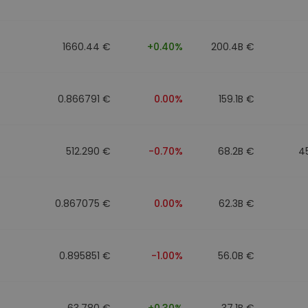
mat
iptomonedas
1660.44 €
+0.40%
200.4B €
ersiones
ia cripto
0.866791 €
0.00%
159.1B €
512.290 €
-0.70%
68.2B €
4
0.867075 €
0.00%
62.3B €
0.895851 €
-1.00%
56.0B €
63.780 €
+0.30%
37.1B €