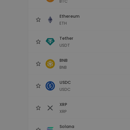
BTC
Monedero Kripto
Un monedero de cr
seguro y sencillo
Ethereum
Explorador de inv
ETH
Encuentra tu estrateg
Tether
USDT
BNB
BNB
USDC
USDC
XRP
XRP
Solana