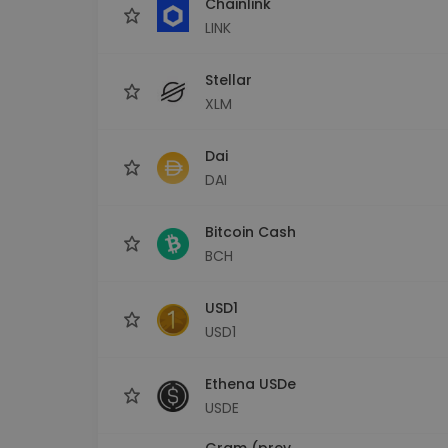
Chainlink
LINK
Stellar
XLM
Dai
DAI
Bitcoin Cash
BCH
USD1
USD1
Ethena USDe
USDE
Gram (prev.