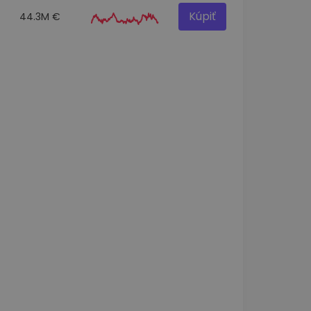
Kúpiť
44.3M €