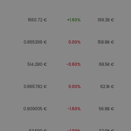
1650.72 €
+1.60%
199.2B €
0.865399 €
0.00%
158.8B €
514.280 €
-0.60%
68.5B €
0.865782 €
0.00%
62.1B €
0.909005 €
-1.60%
56.8B €
63.590 €
-1.00%
37.0B €