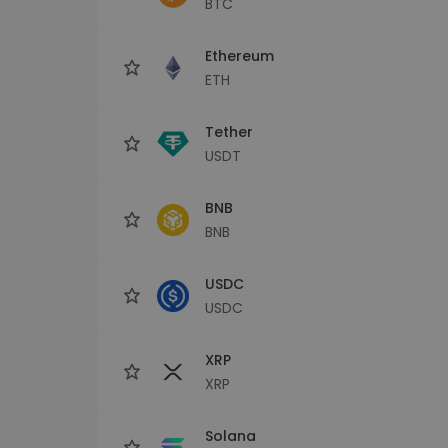
BTC
Investičný prieskumník
Nájdi svoju krypto stratégiu
Ethereum
ETH
Tether
USDT
BNB
BNB
USDC
USDC
XRP
XRP
Solana