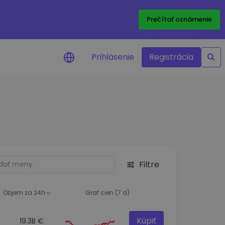
Prečítať oznámenie
Prihlásenie
Registrácia
a na cenu
 ceny vašich
kenov v reálnom
ktíva
Filtre
né príležitosti
fólia
oznatky pre optimálny
Objem za 24h
Graf cien (7 d)
Kúpiť
19.3B €