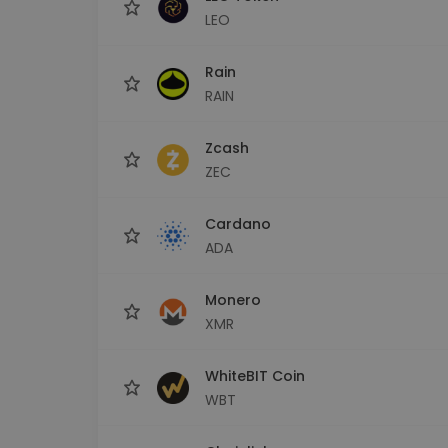
LEO
Rain
RAIN
Zcash
ZEC
Cardano
ADA
Monero
XMR
WhiteBIT Coin
WBT