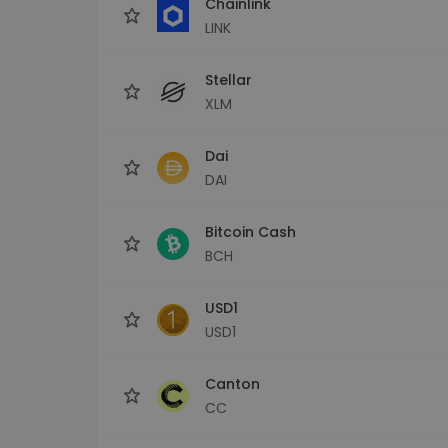
Chainlink
LINK
Stellar
XLM
Dai
DAI
Bitcoin Cash
BCH
USD1
USD1
Canton
CC