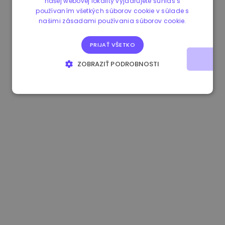
našej webovej lokality vyjadrujete súhlas s
používaním všetkých súborov cookie v súlade s
0.865673 €
-0.10%
3.4B €
našimi zásadami používania súborov cookie.
PRIJAŤ VŠETKO
ZOBRAZIŤ PODROBNOSTI
NEVYHNUTNE POTREBNÉ
VÝKONNOSŤ
CIELENIE
FUNKCIE