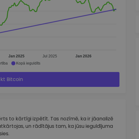
Jan 2025
Jul 2025
Jan 2026
rtība
Kopā ieguldīts
rkt Bitcoin
ts to kārtīgi izpētīt. Tas nozīmē, ka ir jāanalizē
tkārtojas, un rādītājus tam, ka jūsu ieguldījuma
ies.