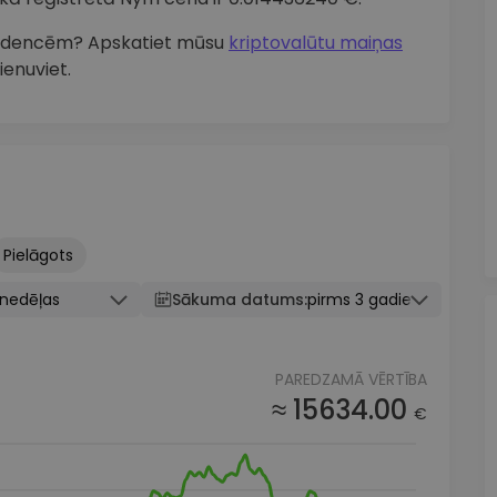
tendencēm? Apskatiet mūsu
kriptovalūtu maiņas
ienuviet.
Pielāgots
knedēļas
Sākuma datums:
pirms 3 gadiem
PAREDZAMĀ VĒRTĪBA
≈ 15634.00
€