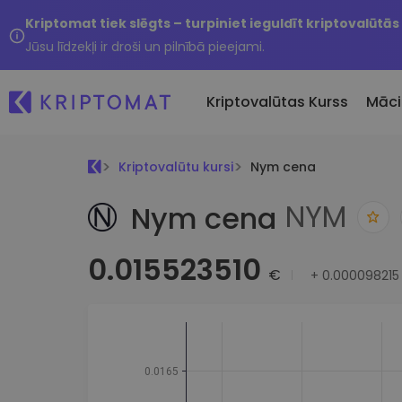
Kriptomat tiek slēgts – turpiniet ieguldīt kriptovalūtās
Jūsu līdzekļi ir droši un pilnībā pieejami.
Kriptovalūtas Kurss
Māci
Kriptovalūtu kursi
Nym cena
Pirkt un pārdot kripto
Visas cenas
Tikko 
NYM
Nym cena
Pērciet vairāk nekā 300
Vairāk nekā 300 kriptovalūtu
Nesen 
kriptovalūtas
Ja es
Lielākie Ieguvēji un Zaudētāji
Kripto maiņa
0.015523510
vērtī
Atrodiet investīciju iespējas
Vairāk nekā 1000 valūtu pā
€
+
0.000098215
...šodi
iespējas
Inteliģentie portfeļi
Gudrs veids, kā investēt
kriptovalūtās
Kriptomat Maks
Drošs un vienkāršs kriptova