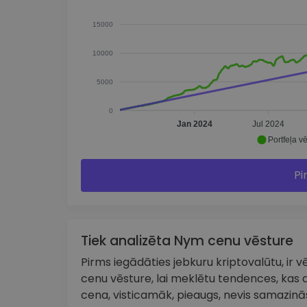
15000
10000
5000
0
Jan 2024
Jul 2024
Portfeļa vē
Pi
Tiek analizēta Nym cenu vēsture
Pirms iegādāties jebkuru kriptovalūtu, ir vēr
cenu vēsture, lai meklētu tendences, kas a
cena, visticamāk, pieaugs, nevis samazinās