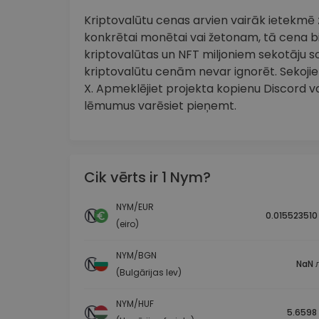
Kriptovalūtu cenas arvien vairāk ietekmē zi
konkrētai monētai vai žetonam, tā cena bi
kriptovalūtas un NFT miljoniem sekotāju so
kriptovalūtu cenām nevar ignorēt. Sekojie
X. Apmeklējiet projekta kopienu Discord vai
lēmumus varēsiet pieņemt.
Cik vērts ir 1 Nym?
NYM/EUR
0.015523510
(eiro)
NYM/BGN
NaN л
(Bulgārijas lev)
NYM/HUF
5.6598 