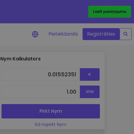
Lasīt paziņojumu
Pieteikšanās
Reģistrēties
Nym Kalkulators
ājumi par cenām
ienītāko žetonu cenu
€
ājumi reāllaikā
NYM
 investīciju iespējas
a analīze
tziņas optimālai
Pirkt Nym
ai
Kā nopirkt Nym