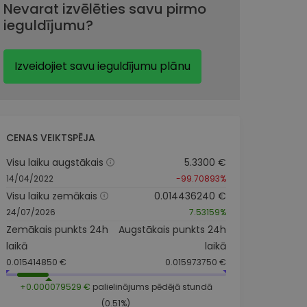
Nevarat izvēlēties savu pirmo
ieguldījumu?
Izveidojiet savu ieguldījumu plānu
CENAS VEIKTSPĒJA
Visu laiku augstākais
5.3300 €
14/04/2022
-99.70893%
Visu laiku zemākais
0.014436240 €
24/07/2026
7.53159%
Zemākais punkts 24h
Augstākais punkts 24h
laikā
laikā
0.015414850 €
0.015973750 €
+0.000079529 €
palielinājums pēdējā stundā
(0.51%)