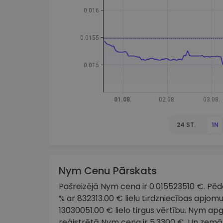
maks
Ieguldījumu palīgs
Atrodi savu kripto stratēģiju
24 ST.
1N
Nym Cenu Pārskats
Pašreizējā Nym cena ir 0.015523510 €. Pēdēj
% ar 832313.00 € lielu tirdzniecības apjomu
13030051.00 € lielo tirgus vērtību. Nym ap
reģistrētā Nym cena ir 5.3300 €. Un zemā