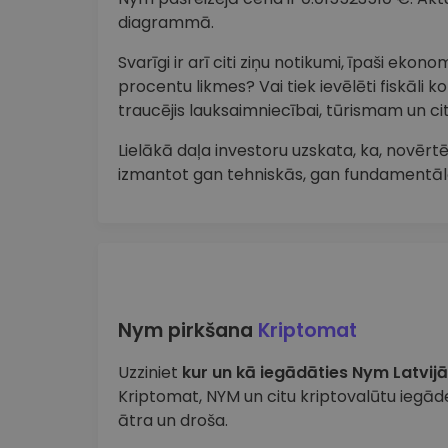
diagrammā.
Svarīgi ir arī citi ziņu notikumi, īpaši ekon
procentu likmes? Vai tiek ievēlēti fiskāli k
traucējis lauksaimniecībai, tūrismam un 
Lielākā daļa investoru uzskata, ka, novērtē
izmantot gan tehniskās, gan fundamentāl
Nym pirkšana
Kriptomat
Uzziniet
kur un kā iegādāties Nym Latvijā
Kriptomat, NYM un citu kriptovalūtu iegāde
ātra un droša.