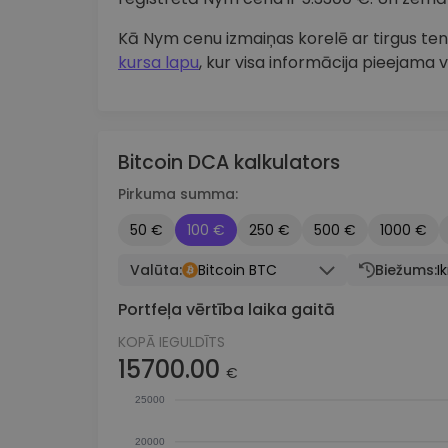
Kā Nym cenu izmaiņas korelē ar tirgus 
kursa lapu
, kur visa informācija pieejama v
Bitcoin DCA kalkulators
Pirkuma summa:
50 €
100 €
250 €
500 €
1000 €
Valūta:
Bitcoin BTC
Biežums:
I
Portfeļa vērtība laika gaitā
KOPĀ IEGULDĪTS
15700.00
€
25000
20000