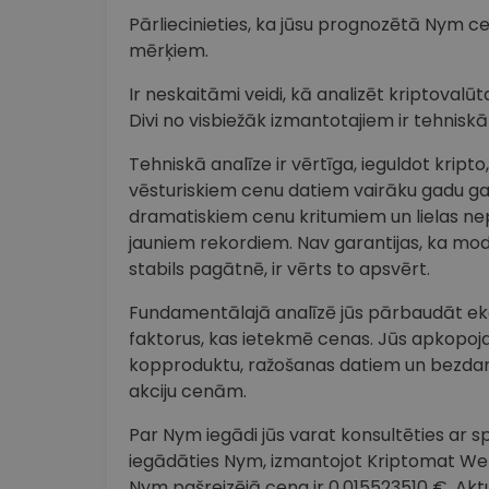
Pārliecinieties, ka jūsu prognozētā Nym ce
mērķiem.
Ir neskaitāmi veidi, kā analizēt kriptova
Divi no visbiežāk izmantotajiem ir tehnisk
Tehniskā analīze ir vērtīga, ieguldot krip
vēsturiskiem cenu datiem vairāku gadu 
dramatiskiem cenu kritumiem un lielas ne
jauniem rekordiem. Nav garantijas, ka modeli
stabils pagātnē, ir vērts to apsvērt.
Fundamentālajā analīzē jūs pārbaudāt ekon
faktorus, kas ietekmē cenas. Jūs apkopoj
kopproduktu, ražošanas datiem un bezdarb
akciju cenām.
Par Nym iegādi jūs varat konsultēties ar spe
iegādāties Nym, izmantojot Kriptomat Web3 
Nym pašreizējā cena ir 0.015523510 €. Ak