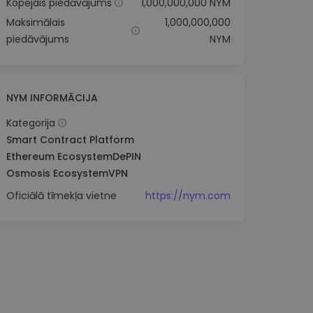
Kopējais piedāvājums
1,000,000,000 NYM
Maksimālais
1,000,000,000
piedāvājums
NYM
NYM INFORMĀCIJA
Kategorija
Smart Contract Platform
Ethereum Ecosystem
DePIN
Osmosis Ecosystem
VPN
Oficiālā tīmekļa vietne
https://nym.com