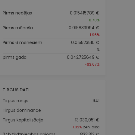
Pirms nedēļas
0.015415789 €
0.70%
Pirms mēneša
0.015833994 €
-1.96%
Pirms 6 mēnešiem
0.015523510 €
%
pirms gada
0.042725649 €
-63.67%
TIRGUS DATI
Tirgus rangs
941
Tirgus dominance
Tirgus kapitalizācija
13,030,051 €
-1.32%
24h laikā
24h tirdzniecības apjoms
832,313 €