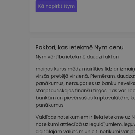
Kā nopirkt Nym
Faktori, kas ietekmē Nym cenu
Nym vērtību ietekmē daudzi faktori.
maiņas kurss mēdz mainīties līdz ar izma
virzās pretējā virzienā. Piemēram, daudzas
panākumus, neraugoties uz banku neveik
starptautiskajos finanšu tirgos. Tas var lie
bankām un pievērsušies kriptovalūtām, ka
panākumus.
Valdības noteikumiem ir liela ietekme uz N
noteikumi attiecībā uz ieguldījumiem, iegu
digitālajām valūtām un citi notikumi var p