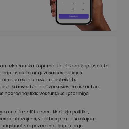
iņām ekonomikā kopumā. Un dažreiz kriptovalūta
 kriptovalūtas ir guvušas iespaidīgus
smēm un ekonomisko nenoteiktību
cināt, ka investori ir novērsušies no riskantām
s nodrošinājušas vēsturiskus ilgtermiņa
ym un citu valūtu cenu. Nodokļu politika,
ves ierobežojumi, valdības plāni oficiālajām
aaugstināt vai pazemināt kripto tirgu.