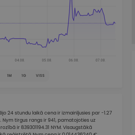
1M
1G
VISS
o 24 stundu laikā cena ir izmainījusies par -1.27
. Nym tirgus rangs ir 941, pamatojoties uz
grozībā ir 839301194.31 NYM. Visaugstākā
kā reģistrētā Nym cena ir 0.014436240 €.