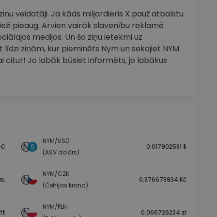
ņu veidotāji. Ja kāds miljardieris X pauž atbalstu
eži pieaug. Arvien vairāk slavenību reklamē
ciālajos medijos. Un šo ziņu ietekmi uz
t līdzi ziņām, kur pieminēts Nym un sekojiet NYM
 citur! Jo labāk būsiet informēts, jo labākus
NYM/USD
 €
0.017902581 $
(ASV dolārs)
NYM/CZK
в.
0.376673934 Kč
(Čehijas krona)
NYM/PLN
ft
0.066726224 zł