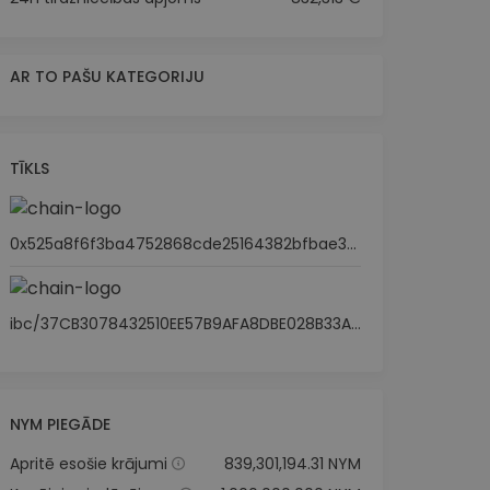
AR TO PAŠU KATEGORIJU
TĪKLS
0x525a8f6f3ba4752868cde25164382bfbae3990e1
ibc/37CB3078432510EE57B9AFA8DBE028B33AE3280A144826FEAC5F2334CF2C5539
NYM PIEGĀDE
Apritē esošie krājumi
839,301,194.31 NYM