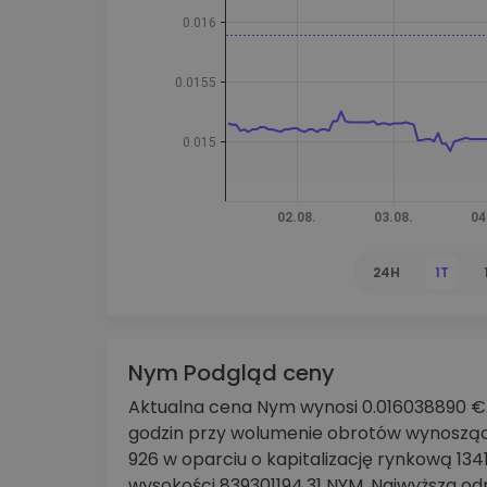
Explorer inwestycji
Znajdź swoją strategię krypto
24H
1T
Nym Podgląd ceny
Aktualna cena Nym wynosi 0.016038890 €. 
godzin przy wolumenie obrotów wynoszą
926 w oparciu o kapitalizację rynkową 1
wysokości 839301194.31 NYM. Najwyższa o