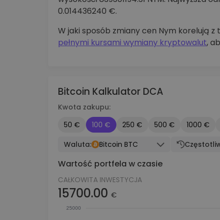
0.014436240 €.
W jaki sposób zmiany cen Nym korelują 
pełnymi kursami wymiany kryptowalut
, a
Bitcoin Kalkulator DCA
Kwota zakupu:
50 €
100 €
250 €
500 €
1000 €
Waluta:
Bitcoin BTC
Częstotli
Wartość portfela w czasie
CAŁKOWITA INWESTYCJA
15700.00
€
25000