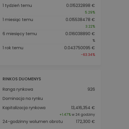
1 tydzień temu
0.015232898 €
5.29%
1 miesiąc temu
0.015538478 €
3.22%
6 miesięcy temu
0.016038890 €
%
1 rok temu
0.043750095 €
-63.34%
RINKOS DUOMENYS
Ranga rynkowa
926
Dominacja na rynku
Kapitalizacja rynkowa
13,416,354 €
+
1.47%
w 24 godziny
24-godzinny wolumen obrotu
172,300 €