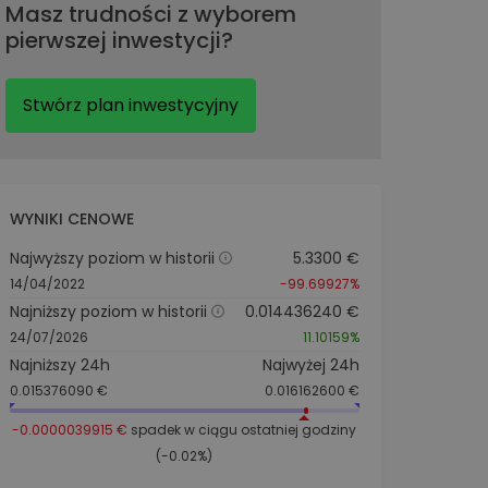
Masz trudności z wyborem
pierwszej inwestycji?
Stwórz plan inwestycyjny
WYNIKI CENOWE
Najwyższy poziom w historii
5.3300 €
14/04/2022
-99.69927%
Najniższy poziom w historii
0.014436240 €
24/07/2026
11.10159%
Najniższy 24h
Najwyżej 24h
0.015376090 €
0.016162600 €
-0.0000039915 €
spadek w ciągu ostatniej godziny
(-0.02%)