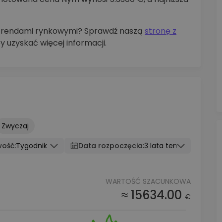
z trendami rynkowymi? Sprawdź naszą
stronę z
by uzyskać więcej informacji.
Zwyczaj
wość:
Tygodnik
Data rozpoczęcia:
3 lata temu
WARTOŚĆ SZACUNKOWA
≈ 15634.00
€