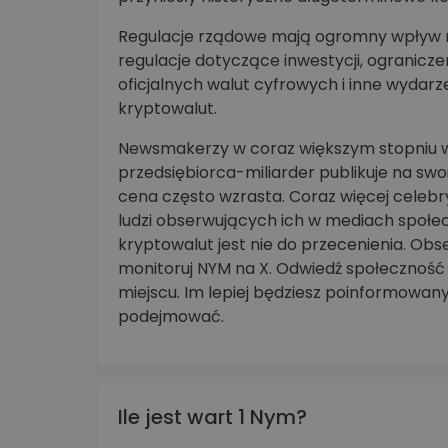
Regulacje rządowe mają ogromny wpływ na
regulacje dotyczące inwestycji, ogranic
oficjalnych walut cyfrowych i inne wyda
kryptowalut.
Newsmakerzy w coraz większym stopniu w
przedsiębiorca-miliarder publikuje na sw
cena często wzrasta. Coraz więcej celeb
ludzi obserwujących ich w mediach społ
kryptowalut jest nie do przecenienia. Ob
monitoruj NYM na X. Odwiedź społeczność 
miejscu. Im lepiej będziesz poinformowan
podejmować.
Ile jest wart 1 Nym?