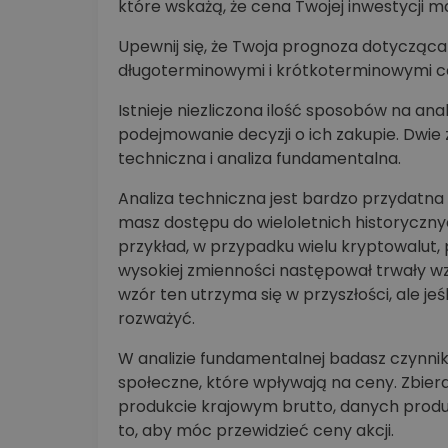
które wskażą, że cena Twojej inwestycji m
Upewnij się, że Twoja prognoza dotycząca
długoterminowymi i krótkoterminowymi c
Istnieje niezliczona ilość sposobów na an
podejmowanie decyzji o ich zakupie. Dwie
techniczna i analiza fundamentalna.
Analiza techniczna jest bardzo przydatna 
masz dostępu do wieloletnich historycz
przykład, w przypadku wielu kryptowalut
wysokiej zmienności następował trwały w
wzór ten utrzyma się w przyszłości, ale je
rozważyć.
W analizie fundamentalnej badasz czynniki
społeczne, które wpływają na ceny. Zbie
produkcie krajowym brutto, danych produ
to, aby móc przewidzieć ceny akcji.