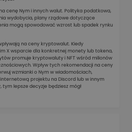
 cenę Nym i innych walut. Polityka podatkowa,
zenia wydobycia, plany rządowe dotyczące
rzenia mogą spowodować wzrost lub spadek rynku
pływają na ceny kryptowalut. Kiedy
oim X wsparcie dla konkretnej monety lub tokena,
rytów promuje kryptowaluty i NFT wśród milionów
ecznościowych. Wpływ tych rekomendacji na ceny
serwuj wzmianki o Nym w wiadomościach,
internetową projektu na Discord lub w innym
y, tym lepsze decyzje będziesz mógł