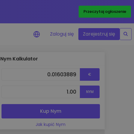
Przeczytaj ogłoszenie
Zaloguj się
Zarejestruj się
Nym Kalkulator
enowe
je cen ulubionych
€
czasie rzeczywistym
aj aktywa
NYM
liwości inwestycyjne
ortfolio
na obserwacja
Kup Nym
ąca optymalne wyniki
Jak kupić Nym