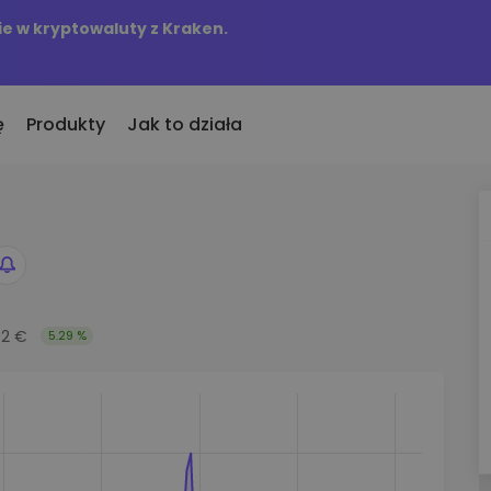
e w kryptowaluty z Kraken.
ę
Produkty
Jak to działa
KriptoEarn
Alerty c
to
nio dodane
Zdobywaj nagrody za swoje
Aktualizac
okeny dodane do Kriptomat
kryptowaluty
tokenów w 
śli za równowartość
Skarbiec
Przegląd
kupiłbym…
Zachowaj kryptowaluty na swoją
02 €
5.29 %
Odkryj moż
 byłoby to warte
przyszłość
Analiza p
Zakup Cykliczny
ie w
Inteligent
Regularnie zaplanowane
zapewniaj
inwestycje (DCA)
fel