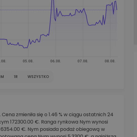
walut
1M
1R
WSZYSTKO
Cena zmieniła się o 1.46 % w ciągu ostatnich 24
cym 172300.00 €. Ranga rynkowa Nym wynosi
3416354.00 €. Nym posiada podaż obiegową w
dnotowana cena Nym wynosi 5.3300 €, a najniższa