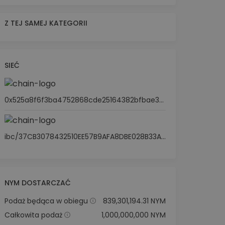
Z TEJ SAMEJ KATEGORII
SIEĆ
0x525a8f6f3ba4752868cde25164382bfbae3990e1
ibc/37CB3078432510EE57B9AFA8DBE028B33AE3280A144826FEAC5F2334CF2C5539
NYM DOSTARCZAĆ
Podaż będąca w obiegu
839,301,194.31 NYM
Całkowita podaż
1,000,000,000 NYM