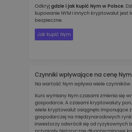
Odkryj
gdzie i jak kupić Nym w Polsce
. D
kupowanie NYM i innych kryptowalut jest ła
bezpieczne.
Jak kupić Nym
Czynniki wpływające na cenę Nym
Na wartość Nym wpływa wiele czynników.
Kurs wymiany Nym czasami zmienia się w
gospodarce. A czasami kryptowaluty poru
wiele kryptowalut osiągnęło imponujące 
gospodarczej na międzynarodowych rynka
inwestorzy odwrócili się od ryzykownych b
przyniosły historyczne długoterminowe ko