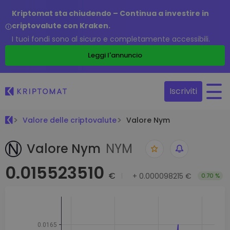
Kriptomat sta chiudendo – Continua a investire in
criptovalute con Kraken.
I tuoi fondi sono al sicuro e completamente accessibili.
Leggi l'annuncio
Iscriviti
Valore delle criptovalute
Valore Nym
Valore Nym
NYM
0.015523510
€
+
0.000098215 €
0.70 %