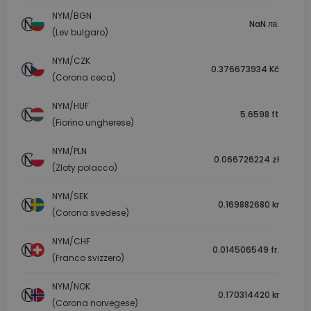
NYM/BGN
NaN лв.
(Lev bulgaro)
NYM/CZK
0.376673934 Kč
(Corona ceca)
NYM/HUF
5.6598 ft
(Fiorino ungherese)
NYM/PLN
0.066726224 zł
(Zloty polacco)
NYM/SEK
0.169882680 kr
(Corona svedese)
NYM/CHF
0.014506549 fr.
(Franco svizzero)
NYM/NOK
0.170314420 kr
(Corona norvegese)