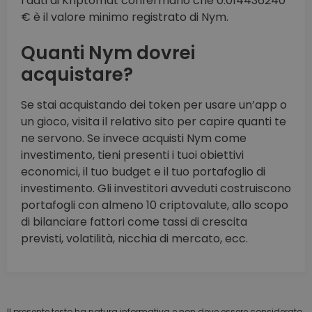
I dati di Kriptomat confermano che 0.014436240
€ è il valore minimo registrato di Nym.
Quanti Nym dovrei
acquistare?
Se stai acquistando dei token per usare un’app o
un gioco, visita il relativo sito per capire quanti te
ne servono. Se invece acquisti Nym come
investimento, tieni presenti i tuoi obiettivi
economici, il tuo budget e il tuo portafoglio di
investimento. Gli investitori avveduti costruiscono
portafogli con almeno 10 criptovalute, allo scopo
di bilanciare fattori come tassi di crescita
previsti, volatilità, nicchia di mercato, ecc.
Il presente testo ha natura informativa e non deve essere considerato