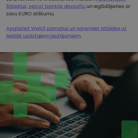
līdzekļus, veicot bankas depozītu
un iegādājieties ar
savu EURO atlikumu.
Apgūstiet Web3 pamatus un saņemiet atbildes uz
biežāk uzdotajiem jautājumiem
.