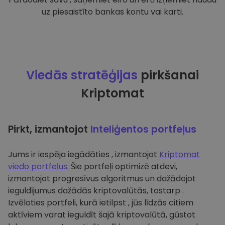
uz piesaistīto bankas kontu vai karti.
Viedās stratēģijas
pirkšanai
Kriptomat
Pirkt, izmantojot
Inteliģentos portfeļus
Jums ir iespēja iegādāties , izmantojot
Kriptomat
viedo portfeļus
. Šie portfeļi optimizē atdevi,
izmantojot progresīvus algoritmus un dažādojot
ieguldījumus dažādās kriptovalūtās, tostarp .
Izvēloties portfeli, kurā ietilpst , jūs līdzās citiem
aktīviem varat ieguldīt šajā kriptovalūtā, gūstot