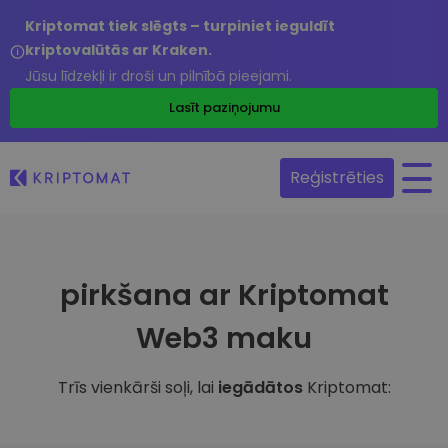
Kriptomat tiek slēgts – turpiniet ieguldīt
kriptovalūtās ar Kraken.
Jūsu līdzekļi ir droši un pilnībā pieejami.
Lasīt paziņojumu
Reģistrēties
pirkšana ar Kriptomat
Web3 maku
Trīs vienkārši soļi, lai
iegādātos
Kriptomat: