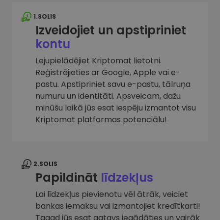
1.SOLIS
Izveidojiet un apstipriniet
kontu
Lejupielādējiet Kriptomat lietotni.
Reģistrējieties ar Google, Apple vai e-
pastu. Apstipriniet savu e-pastu, tālruņa
numuru un identitāti. Apsveicam, dažu
minūšu laikā jūs esat iespēju izmantot visu
Kriptomat platformas potenciālu!
2.SOLIS
Papildināt
līdzekļus
Lai līdzekļus pievienotu vēl ātrāk, veiciet
bankas iemaksu vai izmantojiet kredītkarti!
Tagad jūs esat gatavs iegādāties un vairāk