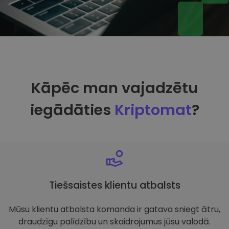
Kāpēc man vajadzētu
iegādāties
Kriptomat
?
Tiešsaistes klientu atbalsts
Mūsu klientu atbalsta komanda ir gatava sniegt ātru,
draudzīgu palīdzību un skaidrojumus jūsu valodā.