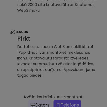
nekā 2000 citu kriptovalūtu ar Kriptomat
Web3 maku.
3.SOLIS
Pirkt
Dodieties uz sadaļu Web3 un noklikšķiniet
"Papildināt" vai izmantojiet meklēšanas
ikonu. Kriptovalūtu sarakstā izvēlieties .
Ievadiet summu, kuru vēlaties iegādāties,
un apstipriniet darījumu! Apsveicam, jums
tagad pieder .
Izvēlieties ierīci, kuru izmantojat:
Dators
Telefons