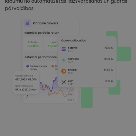
labumu no automatizētas līdzsvarošanas un gudras
pārvaldības.