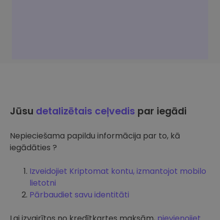
Jūsu
detalizētais ceļvedis
par iegādi
Nepieciešama papildu informācija par to, kā
iegādāties ?
Izveidojiet Kriptomat kontu, izmantojot mobilo
lietotni
Pārbaudiet savu identitāti
Lai izvairītos no kredītkartes maksām,
pievienojiet