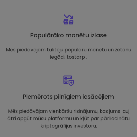
Populārāko monētu izlase
Mēs piedāvājam tūlītēju populāru monētu un žetonu
iegādi, tostarp .
Piemērots pilnīgiem iesācējiem
Mēs piedāvājam vienkāršu risinājumu, kas jums ļauj
ātri apgūt mūsu platformu un kļūt par pārliecinātu
kriptogrāfijas investoru.