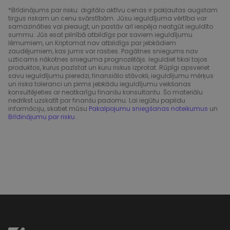
*Brīdinājums par risku: digitālo aktīvu cenas ir pakļautas augstam
tirgus riskam un cenu svārstībām. Jūsu ieguldījuma vērtība var
samazināties vai pieaugt, un pastāv arī iespēja neatgūt ieguldīto
summu. Jūs esat pilnībā atbildīgs par saviem ieguldījumu
lēmumiem, un Kriptomat nav atbildīgs par jebkādiem
zaudējumiem, kas jums var rasties. Pagātnes sniegums nav
uzticams nākotnes snieguma prognozētājs. Ieguldiet tikai tajos
produktos, kurus pazīstat un kuru riskus izprotat. Rūpīgi apsveriet
savu ieguldījumu pieredzi, finansiālo stāvokli, ieguldījumu mērķus
un riska toleranci un pirms jebkādu ieguldījumu veikšanas
konsultējieties ar neatkarīgu finanšu konsultantu. Šo materiālu
nedrīkst uzskatīt par finanšu padomu. Lai iegūtu papildu
informāciju, skatiet mūsu
Pakalpojumu sniegšanas noteikumus
un
Brīdinājumu par risku
.