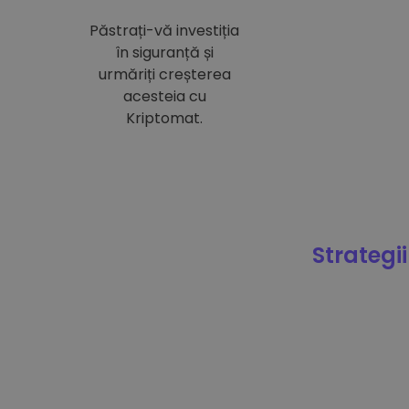
Păstrați-vă investiția
în siguranță și
urmăriți creșterea
acesteia cu
Kriptomat.
Strategii