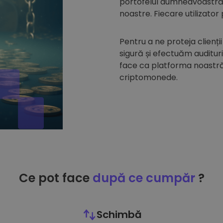
portofelul dumneavoastră d
noastre. Fiecare utilizator
Pentru a ne proteja clienții
sigură și efectuăm auditur
face ca platforma noastră 
criptomonede.
Ce pot face
după ce cumpăr
?
Schimbă