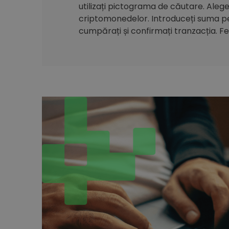
utilizați pictograma de căutare. Alegeți
criptomonedelor. Introduceți suma pe 
cumpărați și confirmați tranzacția. Feli