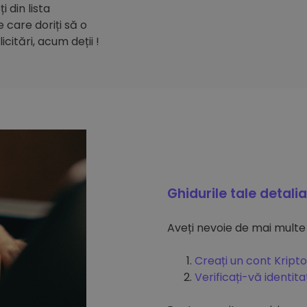
 din lista
care doriți să o
citări, acum deții !
Ghidurile tale detali
Aveți nevoie de mai multe
Creați un cont Kripto
Verificați-vă identit