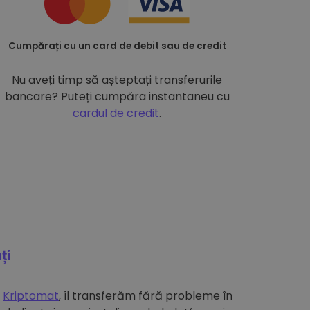
Cumpărați cu un card de debit sau de credit
Nu aveți timp să așteptați transferurile
bancare? Puteți cumpăra instantaneu cu
cardul de credit
.
ți
e
Kriptomat
, îl transferăm fără probleme în