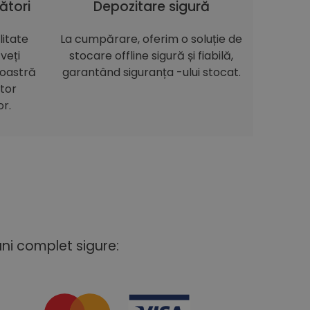
ători
Depozitare sigură
itate
La cumpărare, oferim o soluție de
veți
stocare offline sigură și fiabilă,
noastră
garantând siguranța -ului stocat.
itor
or.
uni complet sigure: