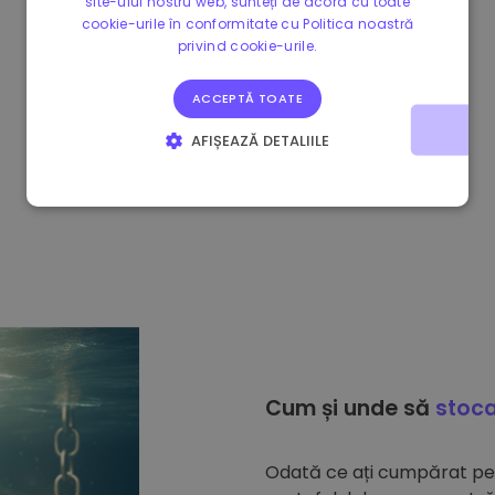
site-ului nostru web, sunteți de acord cu toate
cookie-urile în conformitate cu Politica noastră
privind cookie-urile.
ACCEPTĂ TOATE
AFIȘEAZĂ DETALIILE
STRICT NECESARE
DE PERFORMANȚĂ
DE TARGETARE
DE FUNCŢIONALITATE
Cum și unde să
stoca
Odată ce ați cumpărat p