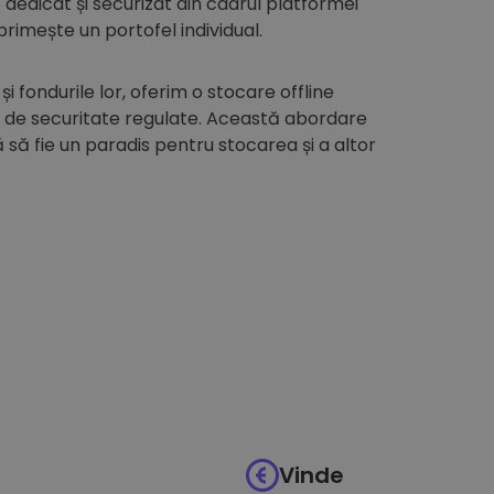
edicat și securizat din cadrul platformei
 primește un portofel individual.
 și fondurile lor, oferim o stocare offline
i de securitate regulate. Această abordare
să fie un paradis pentru stocarea și a altor
Vinde