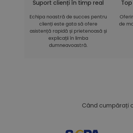
Suport clienți în timp real
Top
Echipa noastră de succes pentru
Oferi
clienți este gata să ofere
de mo
asistență rapidă și prietenoasă și
explicații în limba
dumneavoastră.
Când cumpărați cu 