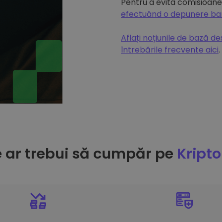
Pentru a evita comisioanel
efectuând o depunere b
Aflați noțiunile de bază d
întrebările frecvente aici
.
e ar trebui să cumpăr pe
Kript