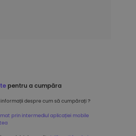
ate
pentru a cumpăra
 informații despre cum să cumpărați ?
mat prin intermediul aplicației mobile
atea