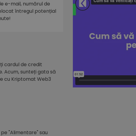
 de e-mail, numărul de
eblocat întregul potențial
nute!
i cardul de credit
e. Acum, sunteți gata să
de cu Kriptomat Web3
c pe "Alimentare" sau