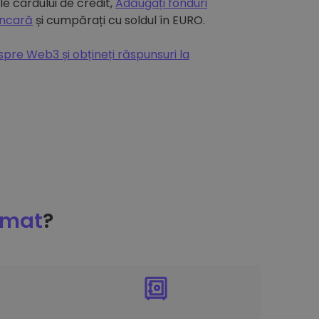
e cardului de credit,
Adăugați fonduri
ancară
și cumpărați cu soldul în EURO.
espre Web3 și obțineți răspunsuri la
omat
?