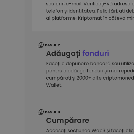
sau prin e-mail. Verificați-vă adresa
Explorator de investiții
telefon și identitatea. Felicitări, ați d
Găsește-ți strategia cripto
al platformei Kriptomat în câteva mi
PASUL 2
Adăugați
fonduri
Faceți o depunere bancară sau utilizaț
pentru a adăuga fonduri și mai reped
cumpărați și 2000+ alte criptomone
Wallet.
PASUL 3
Cumpărare
Accesați secțiunea Web3 și faceți cli