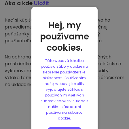
Ako a kde
Uložiť
Keď si kúpite na
Kriptomat
, bezproblémovo ho
Hej, my
prevedieme do vašej vyhradenej a bezpečnej
peňaženky v rámci našej platformy. Každý
používame
používateľ dostane individuálnu peňaženku.
cookies.
Na ochranu našich zákazníkov a ich finančných
Táto webová lokalita
prostriedkov ponúkame bezpečné offline úložisko a
používa súbory cookie na
vykonávame pravidelné bezpečnostné audity.
zlepšenie používateľskej
Vďaka tomuto prístupu je naša platforma útočiskom
skúsenosti. Používaním
na ukladanie a iných kryptomien.
našej webovej lokality
vyjadrujete súhlas s
používaním všetkých
súborov cookie v súlade s
našimi zásadami
používania súborov
cookie.