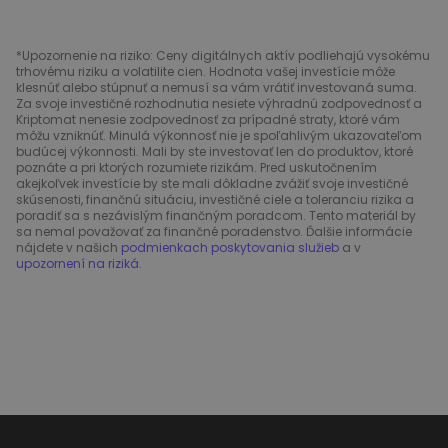
*Upozornenie na riziko: Ceny digitálnych aktív podliehajú vysokému
trhovému riziku a volatilite cien. Hodnota vašej investície môže
klesnúť alebo stúpnuť a nemusí sa vám vrátiť investovaná suma.
Za svoje investičné rozhodnutia nesiete výhradnú zodpovednosť a
Kriptomat nenesie zodpovednosť za prípadné straty, ktoré vám
môžu vzniknúť. Minulá výkonnosť nie je spoľahlivým ukazovateľom
budúcej výkonnosti. Mali by ste investovať len do produktov, ktoré
poznáte a pri ktorých rozumiete rizikám. Pred uskutočnením
akejkoľvek investície by ste mali dôkladne zvážiť svoje investičné
skúsenosti, finančnú situáciu, investičné ciele a toleranciu rizika a
poradiť sa s nezávislým finančným poradcom. Tento materiál by
sa nemal považovať za finančné poradenstvo. Ďalšie informácie
nájdete v našich
podmienkach poskytovania služieb
a v
upozornení na riziká
.