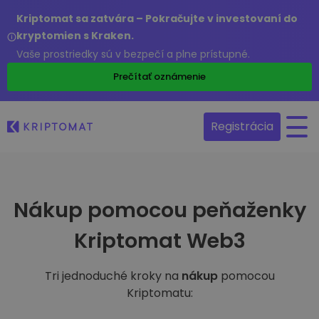
Kriptomat sa zatvára – Pokračujte v investovaní do
kryptomien s Kraken.
Vaše prostriedky sú v bezpečí a plne prístupné.
Prečítať oznámenie
Registrácia
Nákup pomocou peňaženky
Kriptomat Web3
Tri jednoduché kroky na
nákup
pomocou
Kriptomatu: