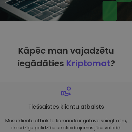
Kāpēc man vajadzētu
iegādāties
Kriptomat
?
Tiešsaistes klientu atbalsts
Mūsu klientu atbalsta komanda ir gatava sniegt ātru,
draudzīgu palīdzību un skaidrojumus jūsu valodā.