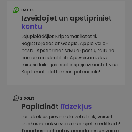
1.SOLIS
Izveidojiet un apstipriniet
kontu
Lejupielādējiet Kriptomat lietotni.
Reģistrējieties ar Google, Apple vai e-
pastu. Apstipriniet savu e-pastu, tālruņa
numuru un identitāti. Apsveicam, dažu
minūšu laikā jūs esat iespēju izmantot visu
Kriptomat platformas potenciālu!
2.SOLIS
Papildināt
līdzekļus
Lai līdzekļus pievienotu vēl ātrāk, veiciet
bankas iemaksu vai izmantojiet kredītkarti!
Tagad jūs esat gatavs iegādāties un vairāk