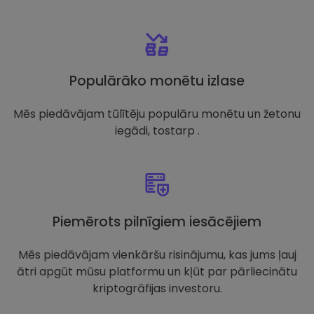
Populārāko monētu izlase
Mēs piedāvājam tūlītēju populāru monētu un žetonu
iegādi, tostarp .
Piemērots pilnīgiem iesācējiem
Mēs piedāvājam vienkāršu risinājumu, kas jums ļauj
ātri apgūt mūsu platformu un kļūt par pārliecinātu
kriptogrāfijas investoru.