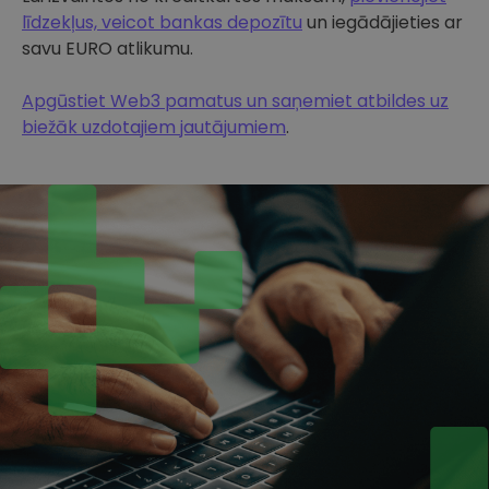
līdzekļus, veicot bankas depozītu
un iegādājieties ar
savu EURO atlikumu.
Apgūstiet Web3 pamatus un saņemiet atbildes uz
biežāk uzdotajiem jautājumiem
.