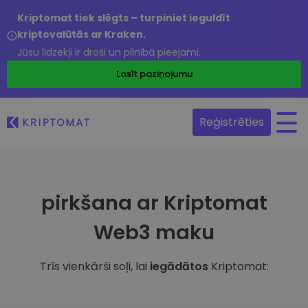
Kriptomat tiek slēgts – turpiniet ieguldīt
kriptovalūtās ar Kraken.
Jūsu līdzekļi ir droši un pilnībā pieejami.
Lasīt paziņojumu
Reģistrēties
pirkšana ar Kriptomat
Web3 maku
Trīs vienkārši soļi, lai
iegādātos
Kriptomat: