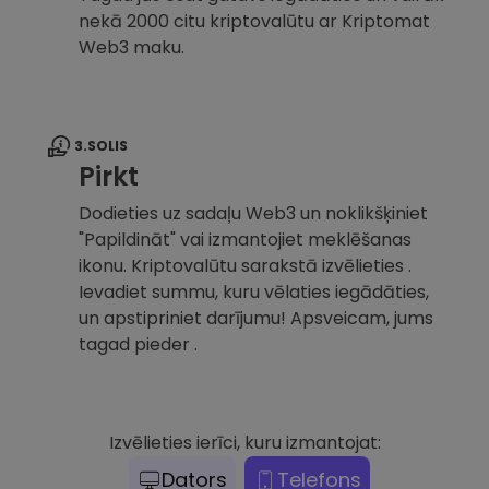
nekā 2000 citu kriptovalūtu ar Kriptomat
Web3 maku.
3.SOLIS
Pirkt
Dodieties uz sadaļu Web3 un noklikšķiniet
"Papildināt" vai izmantojiet meklēšanas
ikonu. Kriptovalūtu sarakstā izvēlieties .
Ievadiet summu, kuru vēlaties iegādāties,
un apstipriniet darījumu! Apsveicam, jums
tagad pieder .
Izvēlieties ierīci, kuru izmantojat:
Dators
Telefons