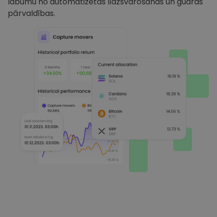
labumu no automatizētas līdzsvarošanas un gudras
pārvaldības.