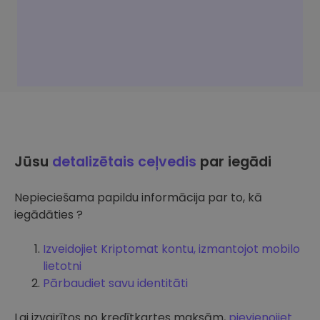
Jūsu
detalizētais ceļvedis
par iegādi
Nepieciešama papildu informācija par to, kā
iegādāties ?
Izveidojiet Kriptomat kontu, izmantojot mobilo
lietotni
Pārbaudiet savu identitāti
Lai izvairītos no kredītkartes maksām,
pievienojiet