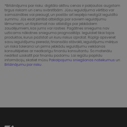
*Brīdinājums par risku: digitālo aktīvu cenas ir pakļautas augstam
tirgus riskam un cenu svārstībām. Jūsu ieguldījuma vērtība var
samazināties vai pieaugt, un pastāv arī iespēja neatgūt ieguldīto
summu. Jūs esat pilnībā atbildīgs par saviem ieguldījumu
lēmumiem, un Kriptomat nav atbildīgs par jebkādiem
zaudējumiem, kas jums var rasties. Pagātnes sniegums nav
uzticams nākotnes snieguma prognozētājs. Ieguldiet tikai tajos
produktos, kurus pazīstat un kuru riskus izprotat. Rūpīgi apsveriet
savu ieguldījumu pieredzi, finansiālo stāvokli, ieguldījumu mērķus
un riska toleranci un pirms jebkādu ieguldījumu veikšanas
konsultējieties ar neatkarīgu finanšu konsultantu. Šo materiālu
nedrīkst uzskatīt par finanšu padomu. Lai iegūtu papildu
informāciju, skatiet mūsu
Pakalpojumu sniegšanas noteikumus
un
Brīdinājumu par risku
.