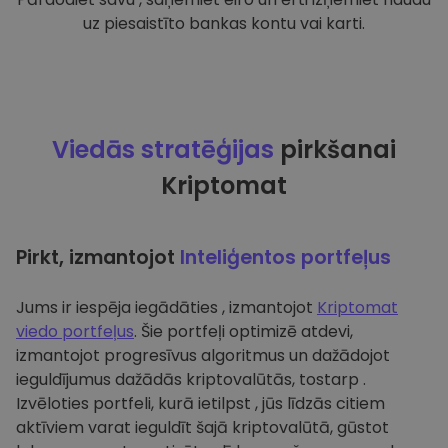
uz piesaistīto bankas kontu vai karti.
Viedās stratēģijas
pirkšanai
Kriptomat
Pirkt, izmantojot
Inteliģentos portfeļus
Jums ir iespēja iegādāties , izmantojot
Kriptomat
viedo portfeļus
. Šie portfeļi optimizē atdevi,
izmantojot progresīvus algoritmus un dažādojot
ieguldījumus dažādās kriptovalūtās, tostarp .
Izvēloties portfeli, kurā ietilpst , jūs līdzās citiem
aktīviem varat ieguldīt šajā kriptovalūtā, gūstot