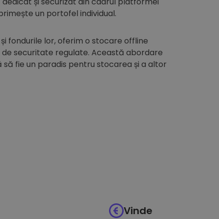
edicat și securizat din cadrul platformei
 primește un portofel individual.
 și fondurile lor, oferim o stocare offline
i de securitate regulate. Această abordare
să fie un paradis pentru stocarea și a altor
Vinde