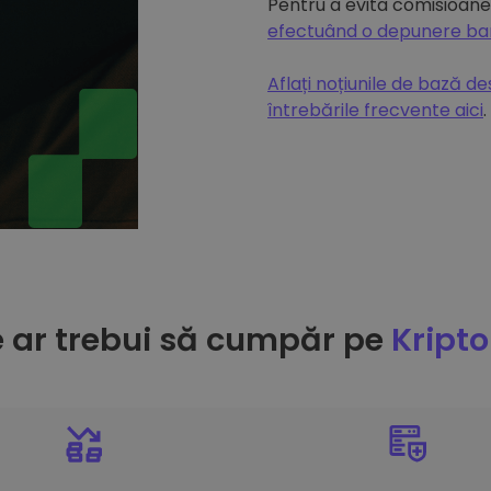
Pentru a evita comisioanel
efectuând o depunere b
Aflați noțiunile de bază d
întrebările frecvente aici
.
e ar trebui să cumpăr pe
Kript