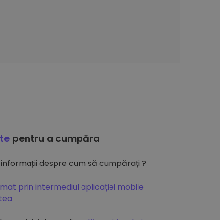
ate
pentru a cumpăra
 informații despre cum să cumpărați ?
mat prin intermediul aplicației mobile
atea