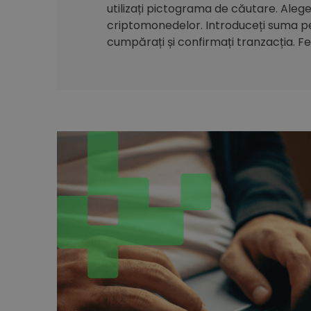
utilizați pictograma de căutare. Alegeți
criptomonedelor. Introduceți suma pe 
cumpărați și confirmați tranzacția. Feli