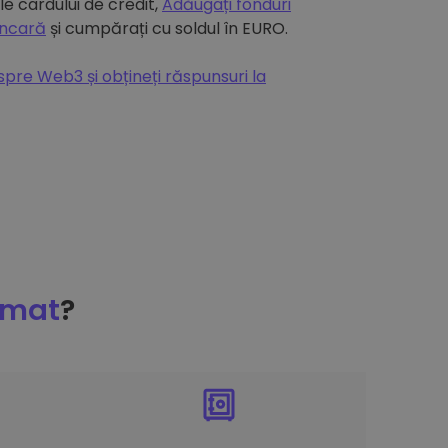
e cardului de credit,
Adăugați fonduri
ancară
și cumpărați cu soldul în EURO.
espre Web3 și obțineți răspunsuri la
omat
?