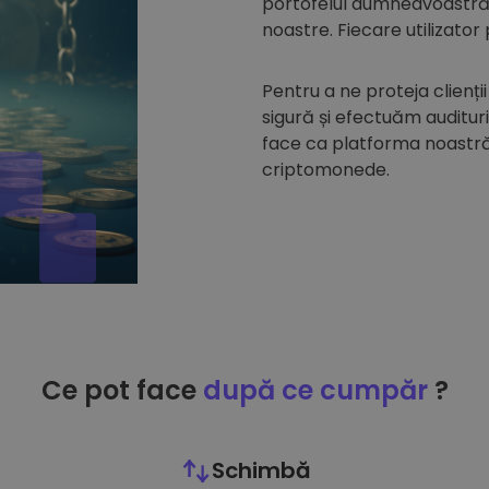
portofelul dumneavoastră d
noastre. Fiecare utilizator
Pentru a ne proteja clienții
sigură și efectuăm auditur
face ca platforma noastră 
criptomonede.
Ce pot face
după ce cumpăr
?
Schimbă