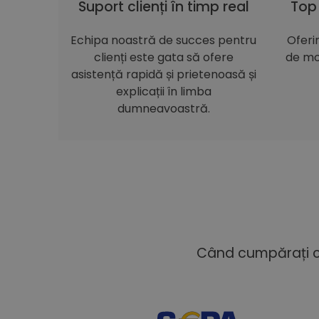
Suport clienți în timp real
Top
Echipa noastră de succes pentru
Oferi
clienți este gata să ofere
de mo
asistență rapidă și prietenoasă și
explicații în limba
dumneavoastră.
Când cumpărați cu 