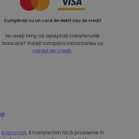
Cumpărați cu un card de debit sau de credit
Nu aveți timp să așteptați transferurile
bancare? Puteți cumpăra instantaneu cu
cardul de credit
.
ți
e
Kriptomat
, îl transferăm fără probleme în