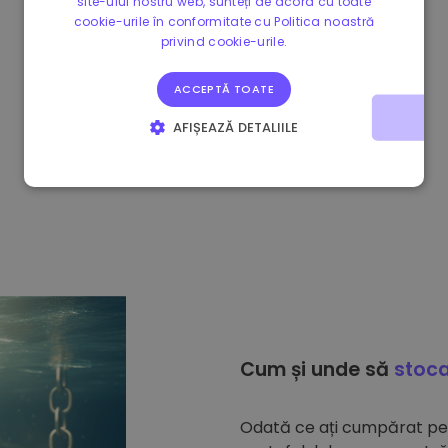
site-ului nostru web, sunteți de acord cu toate
cookie-urile în conformitate cu Politica noastră
privind cookie-urile.
ACCEPTĂ TOATE
AFIȘEAZĂ DETALIILE
STRICT NECESARE
DE PERFORMANȚĂ
DE TARGETARE
DE FUNCŢIONALITATE
Cum și unde să
stoca
Odată ce ați cumpărat p