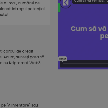
 de e-mail, numărul de
eblocat întregul potențial
nute!
i cardul de credit
e. Acum, sunteți gata să
de cu Kriptomat Web3
c pe "Alimentare" sau