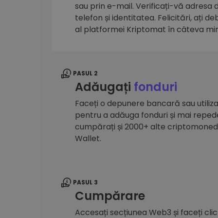
sau prin e-mail. Verificați-vă adresa
Explorator de investiții
telefon și identitatea. Felicitări, ați d
Găsește-ți strategia cripto
al platformei Kriptomat în câteva mi
PASUL 2
Adăugați
fonduri
Faceți o depunere bancară sau utilizaț
pentru a adăuga fonduri și mai reped
cumpărați și 2000+ alte criptomone
Wallet.
PASUL 3
Cumpărare
Accesați secțiunea Web3 și faceți cli