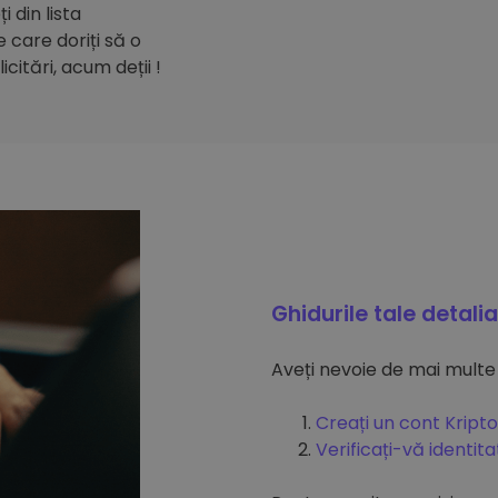
 din lista
care doriți să o
citări, acum deții !
Ghidurile tale detali
Aveți nevoie de mai multe
Creați un cont Kripto
Verificați-vă identit