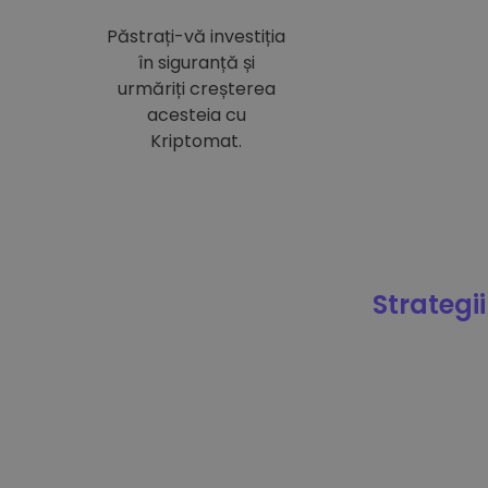
Păstrați-vă investiția
în siguranță și
urmăriți creșterea
acesteia cu
Kriptomat.
Strategii