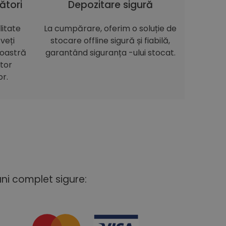
ători
Depozitare sigură
itate
La cumpărare, oferim o soluție de
veți
stocare offline sigură și fiabilă,
noastră
garantând siguranța -ului stocat.
itor
or.
uni complet sigure: