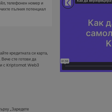
фейл за
ейл, телефонен номер и
ючихте пълния потенциал
довател
ратегия
айте кредитната си карта,
 Вече сте готови да
ути с Kriptomat Web3
върху „Заредете