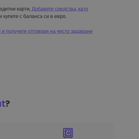
редитни карти,
Добавете средства, като
и купете с баланса си в евро.
и получете отговори на често задавани
at
?