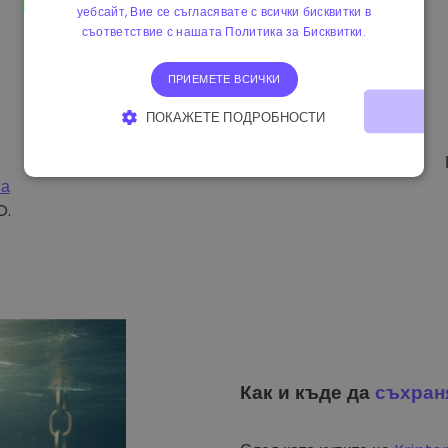
уебсайт, Вие се съгласявате с всички бисквитки в
съответствие с нашата Политика за Бисквитки.
ПРИЕМЕТЕ ВСИЧКИ
ПОКАЖЕТЕ ПОДРОБНОСТИ
СТРОГО НЕОБХОДИМО
ЕФЕКТИВНОСТ
на
ТАРГЕТИРАНЕ
ФУНКЦИОНАЛНОСТ
O.
Как и къде да
съхран