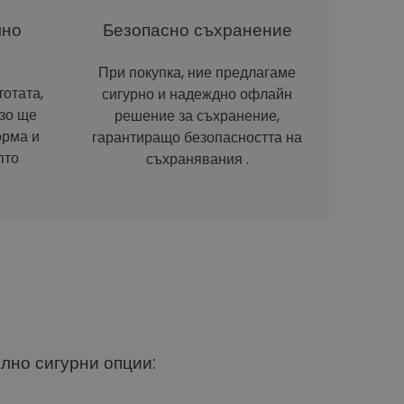
лно
Безопасно съхранение
При покупка, ние предлагаме
отата,
сигурно и надеждно офлайн
рзо ще
решение за съхранение,
орма и
гарантиращо безопасността на
пто
съхранявания .
ълно сигурни опции: