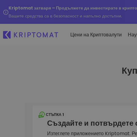
Kriptomat затваря – Продължете да инвестирате в крипт
Вашите средства са в безопасност и напълно достъпни.
Цени на Криптовалути
Нау
Куп
Наско
Послед
Купуване и продаване
Всички цени
Kripto
криптовалута
Над 300+ криптовалути
Купете 300+ криптовалу
Ако бя
Топ печеливши & губещи
...днес
Размяна на криптовал
Намерете възможности за
Над 1 000 опции за двойк
инвестиране
Интелигентни портфо
СТЪПКА 1
Интелигентен начин за 
Създайте и потвърдете
в криптовалути
Kriptomat Портфейл
Изтеглете приложението Kriptomat. Ре