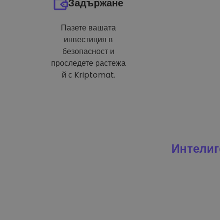
Задържане
Пазете вашата
инвестиция в
безопасност и
проследете растежа
й с Kriptomat.
Интелиг