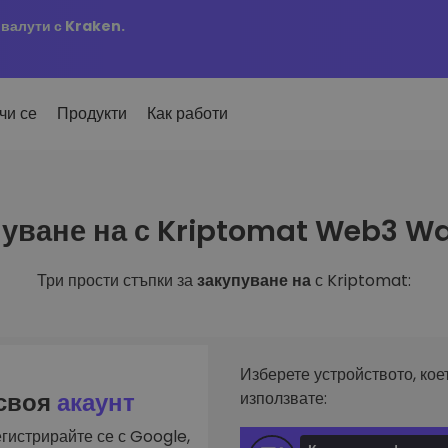
овалути с Kraken.
чи се
Продукти
Как работи
Сигн
уване на с Kriptomat Web3 Wa
ро добавени
Актуа
но добавени токени в
 на
KriptoEarn
любим
mat
Печелете награди с вашата
ти
криптовалута
Три прости стъпки за
закупуване на
с Kriptomat:
Разг
х купил за 100 €…
Откри
Трезор
 щеше да струва
ута
инвес
Спестете криптовалута за вашето
и
бъдеще
Анал
лиа
Интел
Повтаряща се печалба
Изберете устройството, кое
инвестиране
оптим
Редовно планирани инвестиции
 своя
акаунт
използвате:
(DCA)
гистрирайте се с Google,