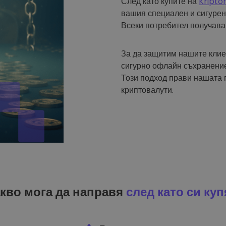
След като купите на
Kripto
вашия специален и сигурен
Всеки потребител получава
За да защитим нашите клие
сигурно офлайн съхранение
Този подход прави нашата 
криптовалути.
кво мога да направя
след като си куп