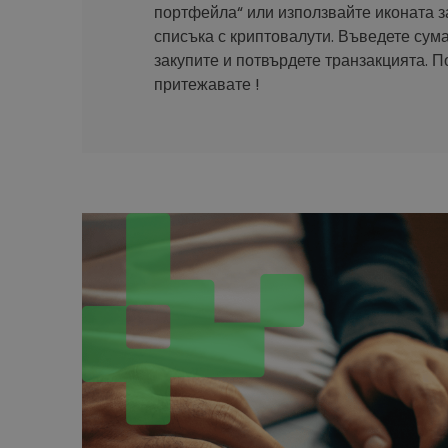
портфейла“ или използвайте иконата з
списъка с криптовалути. Въведете сума
закупите и потвърдете транзакцията. П
притежавате !