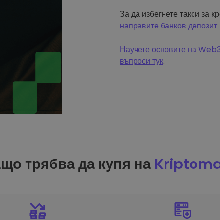
За да избегнете такси за к
направите банков депозит
Научете основите на Web3 
въпроси тук
.
що трябва да купя на
Kriptom