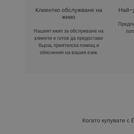
Клиентко обслужване на
Най-д
живо
Предла
Нашият екип за обслужване на
поп
клиенти е готов да предостави
бърза, приятелска помощ и
обяснения на вашия език.
Когато купувате с 