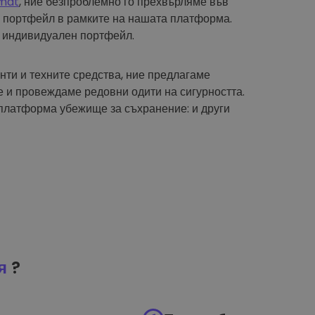
mat
, ние безпроблемно го прехвърляме във
 портфейл в рамките на нашата платформа.
 индивидуален портфейл.
нти и техните средства, ние предлагаме
 и провеждаме редовни одити на сигурността.
платформа убежище за съхранение: и други
я
?