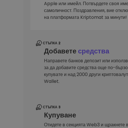
Сигурен и опростен порт
Apple или имейл. Потвърдете своя им
криптовалута
самоличност. Поздравления, вие откл
Инвестиционен изсле
на платформата Kriptomat за минути!
Намери своята крипто ст
СТЪПКА 2
Добавете
средства
Направете банков депозит или използв
за да добавите средства още по-бързо.
купувате и над 2000 други криптовал
Wallet.
СТЪПКА 3
Купуване
Отидете в секцията Web3 и щракнете 