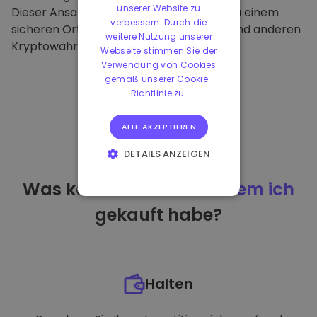
unserer Website zu
Dieser Ansatz macht unsere Plattform zu einem
verbessern. Durch die
sicheren Ort für die Aufbewahrung von und anderen
weitere Nutzung unserer
Kryptowährungen.
Webseite stimmen Sie der
Verwendung von Cookies
gemäß unserer Cookie-
Richtlinie zu.
ALLE AKZEPTIEREN
DETAILS ANZEIGEN
UNBEDINGT
Was kann ich tun
nachdem ich
ERFORDERLICH
gekauft habe?
PERFORMANCE
TARGETING
FUNKTIONALITÄT
Halten