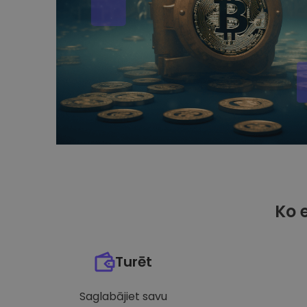
Ko 
Turēt
Saglabājiet savu