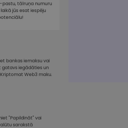
e-pastu, tālruņa numuru
laikā jūs esat iespēju
potenciālu!
iciet bankas iemaksu vai
at gatavs iegādāties un
ar Kriptomat Web3 maku.
iet "Papildināt" vai
valūtu sarakstā