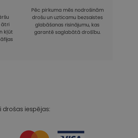
Pēc pirkuma mēs nodrošinām
āršu
drošu un uzticamu bezsaistes
 ātri
glabāšanas risinājumu, kas
 kļūt
garantē saglabātā drošību.
āfijas
i drošas iespējas: