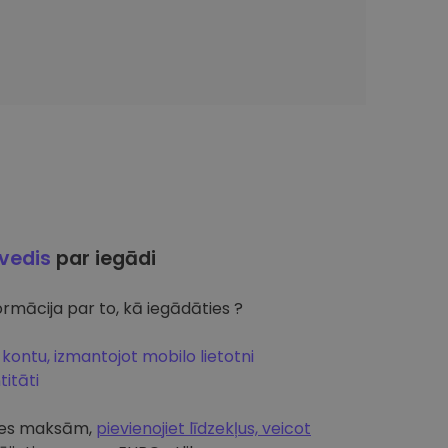
ļvedis
par iegādi
rmācija par to, kā iegādāties ?
 kontu, izmantojot mobilo lietotni
itāti
artes maksām,
pievienojiet līdzekļus, veicot