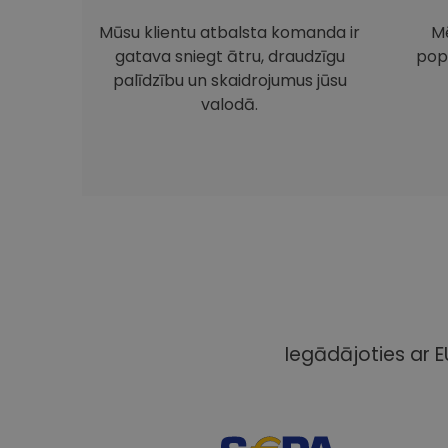
Mūsu klientu atbalsta komanda ir
Mē
gatava sniegt ātru, draudzīgu
pop
palīdzību un skaidrojumus jūsu
valodā.
Iegādājoties ar E