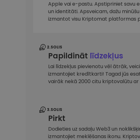
maks
Apple vai e-pastu. Apstipriniet savu 
un identitāti. Apsveicam, dažu minūšu 
Ieguldījumu palīgs
izmantot visu Kriptomat platformas 
Atrodi savu kripto stratēģiju
2.SOLIS
Papildināt
līdzekļus
Lai līdzekļus pievienotu vēl ātrāk, ve
izmantojiet kredītkarti! Tagad jūs es
vairāk nekā 2000 citu kriptovalūtu 
3.SOLIS
Pirkt
Dodieties uz sadaļu Web3 un noklikšķin
izmantojiet meklēšanas ikonu. Kripto