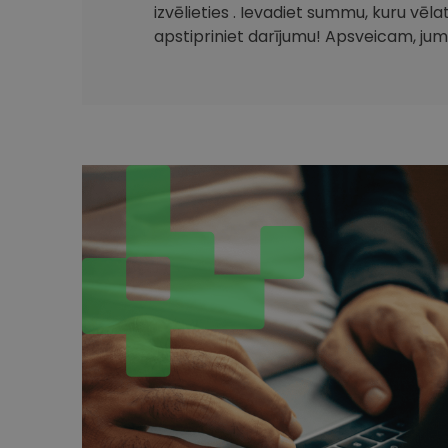
izvēlieties . Ievadiet summu, kuru vēla
apstipriniet darījumu! Apsveicam, jum