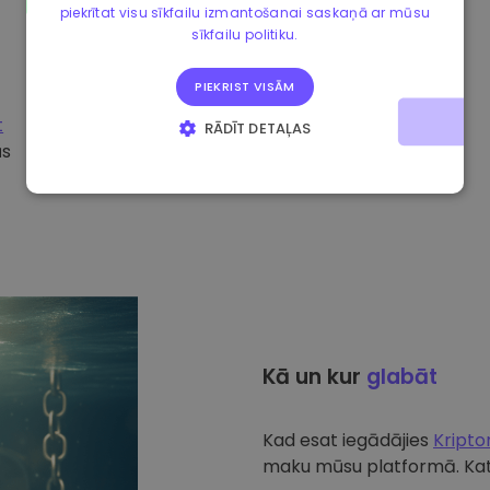
piekrītat visu sīkfailu izmantošanai saskaņā ar mūsu
sīkfailu politiku.
PIEKRIST VISĀM
t
RĀDĪT DETAĻAS
ūs
STRIKTI NEPIECIEŠAMIE
VEIKTSPĒJAS
MĒRĶA
FUNKCIONALITĀTES
Kā un kur
glabāt
Kad esat iegādājies
Kript
maku mūsu platformā. Katr