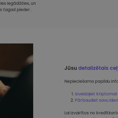
ties iegādāties, un
s tagad pieder .
Jūsu
detalizētais ce
Nepieciešama papildu info
Izveidojiet Kriptomat
Pārbaudiet savu ident
Lai izvairītos no kredītk