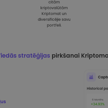
citām
kriptovalūtām
Kriptomat un
diversificējie savu
portfeli.
iedās stratēģijas
pirkšanai Kriptom
ļus