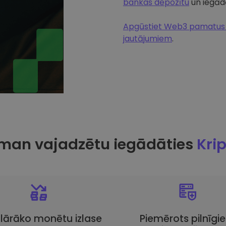
bankas depozītu
un iegādā
Apgūstiet Web3 pamatus u
jautājumiem
.
man vajadzētu iegādāties
Kri
lārāko monētu izlase
Piemērots pilnīgi