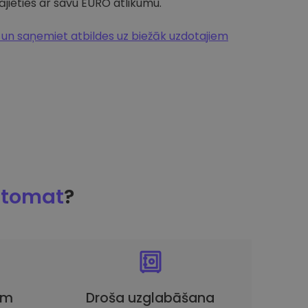
jieties ar savu EURO atlikumu.
n saņemiet atbildes uz biežāk uzdotajiem
ptomat
?
em
Droša uzglabāšana