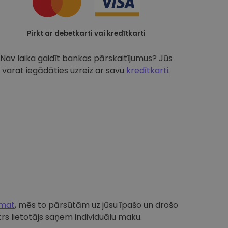
Pirkt ar debetkarti vai kredītkarti
Nav laika gaidīt bankas pārskaitījumus? Jūs
varat iegādāties uzreiz ar savu
kredītkarti
.
omat
, mēs to pārsūtām uz jūsu īpašo un drošo
s lietotājs saņem individuālu maku.