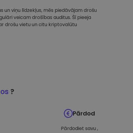
tus un viņu līdzekļus, mēs piedāvājam drošu
ulāri veicam drošības auditus. Šī pieeja
 drošu vietu un citu kriptovalūtu
jos
?
Pārdod
Pārdodiet savu ,