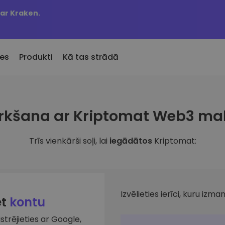
 ar Kraken.
es
Produkti
Kā tas strādā
KriptoEarn
Brīdin
irkšana ar Kriptomat Web3 ma
Pievienotie
Nopelniet atlīdzību par savu
Jūsu iec
Kriptomat pievienotie žetoni
kriptovalūtu
atjaunin
Trīs vienkārši soļi, lai
iegādātos
Kriptomat:
 būtu nopircis 100 €
Seifs
Aktīvi
bā…
ru
Uzkrājiet kriptovalūtu nākotnei
Atklājiet
en vērtība būtu
Portfeļ
Atkārtotie pirkumi
Viedas a
Regulāri plānotie ieguldījumi (DCA)
veiktspēj
Izvēlieties ierīci, kuru izman
et
kontu
istrējieties ar Google,
lūtu