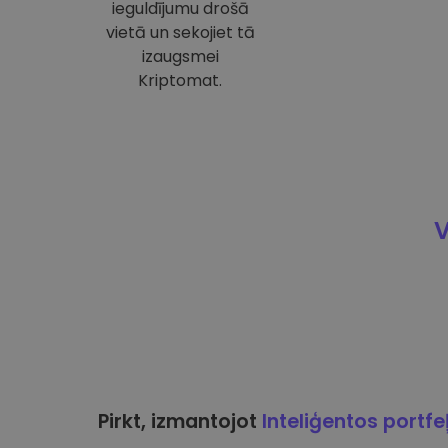
ieguldījumu drošā
vietā un sekojiet tā
izaugsmei
Kriptomat.
V
Pirkt, izmantojot
Inteliģentos portfe