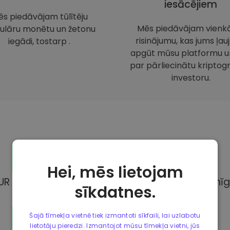
iesācējiem
s piedāvājam tūlītēju
Mēs piedāvājam vienk
ulāru monētu un žetonu
risinājumu, kas jums ļauj
iegādi, tostarp .
apgūt mūsu platformu un
par pārliecinātu kriptogr
investoru.
Maksājuma
metodes
Hei, mēs lietojam
UR Kriptomat, Jums ir pieejamas dažādas pilnīg
sīkdatnes.
Šajā tīmekļa vietnē tiek izmantoti sīkfaili, lai uzlabotu
lietotāju pieredzi. Izmantojot mūsu tīmekļa vietni, jūs