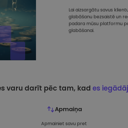
Lai aizsargātu savus klien
glabāšanu bezsaistē un reg
padara mūsu platformu par
glabāšanai.
es varu darīt pēc tam, kad
es iegādā
Apmaiņa
Apmainiet savu pret