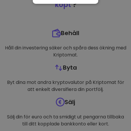
NÖDVÄNDIGT
köpt
?
PRESTANDA
INRIKTNING
Behåll
FUNKTIONER
Håll din investering säker och spåra dess ökning med
Kriptomat.
Byta
Byt dina mot andra kryptovalutor på Kriptomat för
att enkelt diversifiera din portfölj.
Sälj
Sälj din för euro och ta smidigt ut pengarna tillbaka
till ditt kopplade bankkonto eller kort.