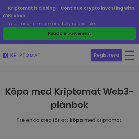
Kriptomat is closing – Continue crypto investing with
Kraken.
Your funds are safe and fully accessible.
Read announcement
Registrera
Köpa med Kriptomat Web3-
plånbok
Tre enkla steg för att
köpa
med Kriptomat: