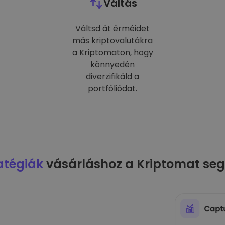
Váltás
Váltsd át érméidet
más kriptovalutákra
a Kriptomaton, hogy
könnyedén
diverzifikáld a
portfóliódat.
atégiák
vásárláshoz a Kriptomat seg