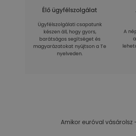
Élő ügyfélszolgálat
Ügyfélszolgálati csapatunk
A né
készen áll, hogy gyors,
a
barátságos segítséget és
lehet
magyarázatokat nyújtson a Te
nyelveden.
Amikor euróval vásárolsz 