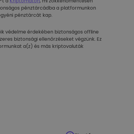
-t a
Kriptomaton
, mi zökkenőmentesen
biztonságos pénztárcádba a platformunkon
egyéni pénztárcát kap.
ik védelme érdekében biztonságos offline
szeres biztonsági ellenőrzéseket végzünk. Ez
formunkat a(z) és más kriptovaluták