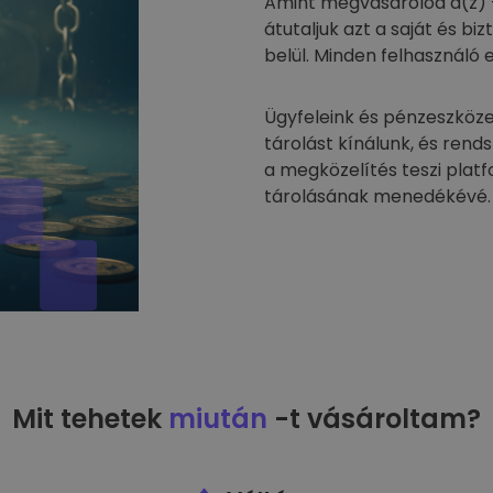
Amint megvásárolod a(z) 
átutaljuk azt a saját és 
belül. Minden felhasználó 
Ügyfeleink és pénzeszköze
tárolást kínálunk, és rend
a megközelítés teszi plat
tárolásának menedékévé.
Mit tehetek
miután
-t vásároltam?