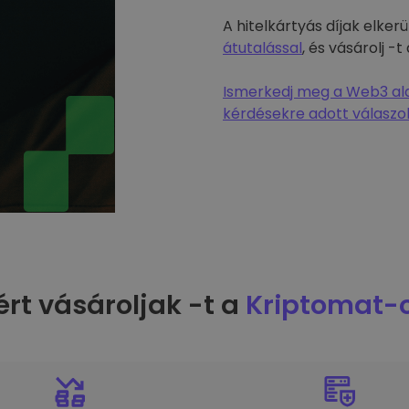
A hitelkártyás díjak elke
átutalással
, és vásárolj 
Ismerkedj meg a Web3 alap
kérdésekre adott válaszok
ért vásároljak -t a
Kriptomat-