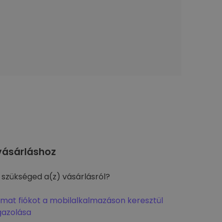
ásárláshoz
 szükséged a(z) vásárlásról?
omat fiókot a mobilalkalmazáson keresztül
gazolása