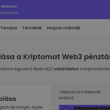
Krakennel.
záférhetők.
Tanuljon
Termékek
Hogyan működik
 eladás
lása a Kriptomat Web3 pénztá
en hozzáadott
KriptoEarn
 300 kriptovaluta
n hozzáadott tokenek a
Kapj jutalmakat a kriptod után
maton
Három egyszerű lépés a(z)
vásárláshoz
a Kriptomatnál:
Trezor
nne akkor, ha 100 €
rosítási
Takaríts meg kriptot a jövődért
ben vásároltam volna…
nnyit érne
Ismétlődő vásárlás
fóliók
Rendszeresen ütemezett
való befektetés
Válassza ki a használt
befektetések (DCA)
zolása
eszközt:
ztárca
gisztrálj Google, Apple
s egyszerű