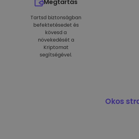
Megtartás
Tartsd biztonságban
befektetésedet és
kövesd a
növekedését a
Kriptomat
segítségével.
Okos str