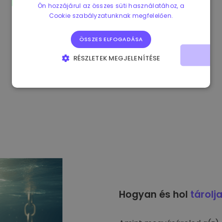
Ön hozzájárul az összes süti használatához, a
Cookie szabályzatunknak megfelelően.
ÖSSZES ELFOGADÁSA
RÉSZLETEK MEGJELENÍTÉSE
ELENGEDHETETLENÜL SZÜKSÉGES
TELJESÍTMÉNY
CÉLZÁS
FUNKCIONALITÁS
Hogyan és hol
tárolj