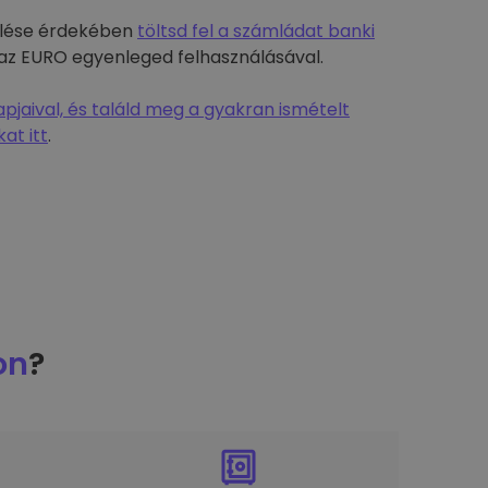
rülése érdekében
töltsd fel a számládat banki
-t az EURO egyenleged felhasználásával.
jaival, és találd meg a gyakran ismételt
at itt
.
on
?