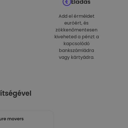
Eladás
Add el érméidet
euróért, és
zökkenőmentesen
kiveheted a pénzt a
kapcsolódó
bankszámládra
vagy kártyádra.
ítségével