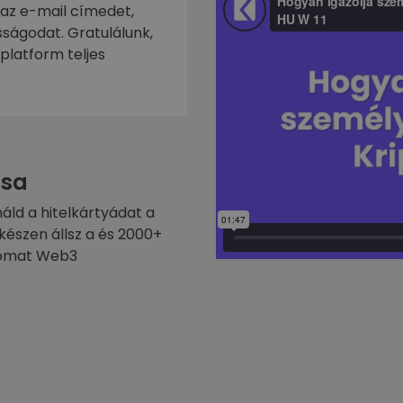
 az e-mail címedet,
ságodat. Gratulálunk,
platform teljes
sa
náld a hitelkártyádat a
készen állsz a és 2000+
ptomat Web3