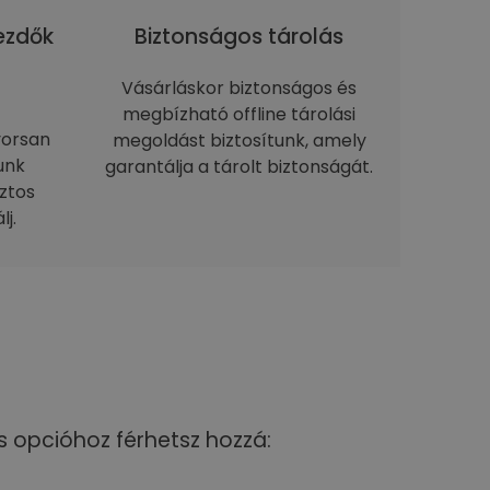
kezdők
Biztonságos tárolás
Vásárláskor biztonságos és
megbízható offline tárolási
yorsan
megoldást biztosítunk, amely
unk
garantálja a tárolt biztonságát.
ztos
j.
s opcióhoz férhetsz hozzá: