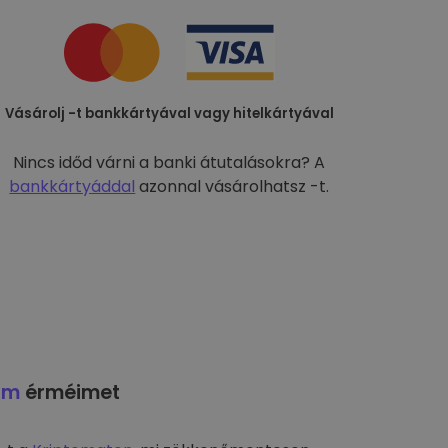
Vásárolj -t bankkártyával vagy hitelkártyával
Nincs időd várni a banki átutalásokra? A
bankkártyáddal
azonnal vásárolhatsz -t.
am
érméimet