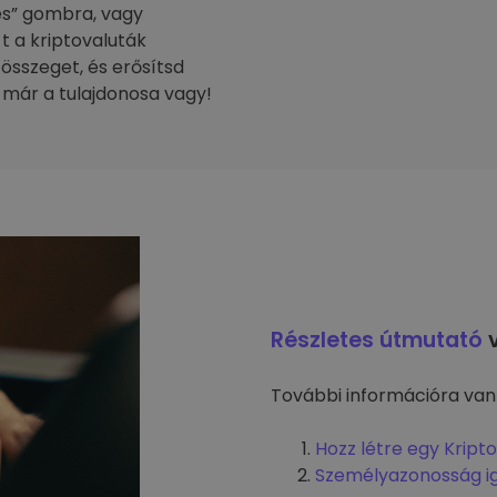
tés” gombra, vagy
-t a kriptovaluták
 összeget, és erősítsd
 már a tulajdonosa vagy!
Részletes útmutató
v
További információra van
Hozz létre egy Kript
Személyazonosság i