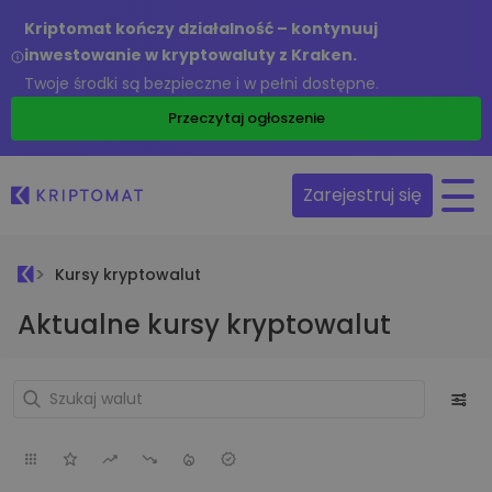
Kriptomat kończy działalność – kontynuuj
inwestowanie w kryptowaluty z Kraken.
Twoje środki są bezpieczne i w pełni dostępne.
Przeczytaj ogłoszenie
Zarejestruj się
Kursy kryptowalut
Aktualne kursy kryptowalut