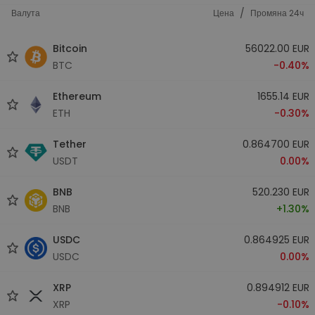
/
Валута
Цена
Промяна 24ч
Bitcoin
56022.00 EUR
BTC
-0.40%
Ethereum
1655.14 EUR
ETH
-0.30%
Tether
0.864700 EUR
USDT
0.00%
BNB
520.230 EUR
BNB
+1.30%
USDC
0.864925 EUR
USDC
0.00%
XRP
0.894912 EUR
XRP
-0.10%