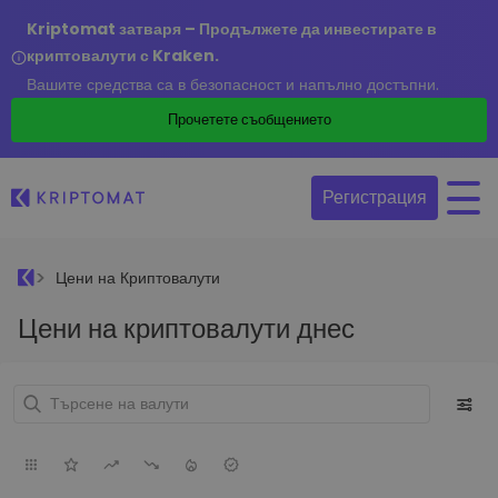
Kriptomat затваря – Продължете да инвестирате в
криптовалути с Kraken.
Вашите средства са в безопасност и напълно достъпни.
Прочетете съобщението
Регистрация
Цени на Криптовалути
Цени на криптовалути днес