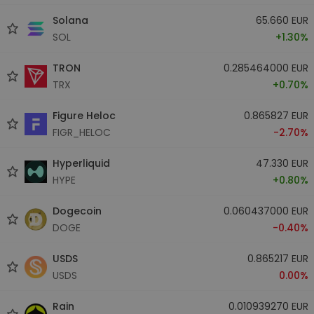
Solana
65.660 EUR
SOL
+1.30%
TRON
0.285464000 EUR
TRX
+0.70%
Figure Heloc
0.865827 EUR
FIGR_HELOC
-2.70%
Hyperliquid
47.330 EUR
HYPE
+0.80%
Dogecoin
0.060437000 EUR
DOGE
-0.40%
USDS
0.865217 EUR
USDS
0.00%
Rain
0.010939270 EUR