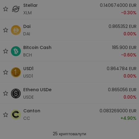
Stellar
0.140674000 EUR
XLM
-0.30%
Dai
0.865352 EUR
DAI
0.00%
Bitcoin Cash
185.900 EUR
BCH
-0.60%
USD1
0.864784 EUR
USD1
0.00%
Ethena USDe
0.865056 EUR
USDE
0.00%
Canton
0.083269000 EUR
CC
+4.90%
25
криптовалути