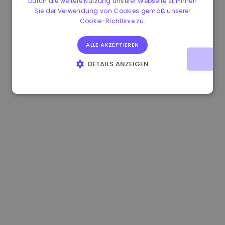
Durch die weitere Nutzung unserer Webseite stimmen
Sie der Verwendung von Cookies gemäß unserer
1.180000 €
+1.90%
3.2B €
Cookie-Richtlinie zu.
ALLE AKZEPTIEREN
DETAILS ANZEIGEN
UNBEDINGT ERFORDERLICH
PERFORMANCE
TARGETING
FUNKTIONALITÄT