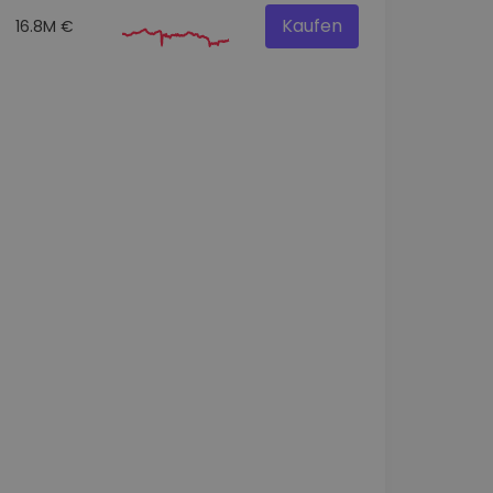
Kaufen
16.8M €