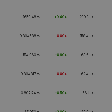
1659.48 €
+0.40%
200.3B €
0.864588 €
0.00%
158.4B €
514.960 €
+0.90%
68.6B €
0.864817 €
0.00%
62.4B €
0.897124 €
+0.50%
56.1B €
65.050 €
+2.00%
37.9B €