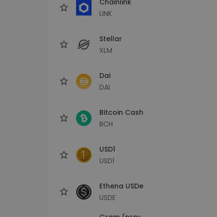
Chainlink
LINK
Stellar
XLM
Dai
DAI
Bitcoin Cash
BCH
USD1
USD1
Ethena USDe
USDE
Gram (prev.