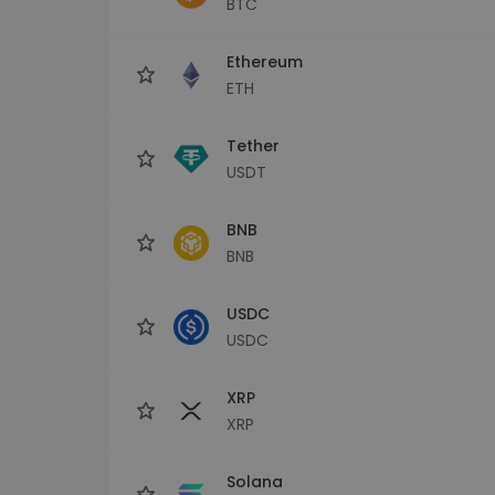
BTC
Investitions-Explorer
Finde deine Krypto-Strategie
Ethereum
ETH
Tether
USDT
BNB
BNB
USDC
USDC
XRP
XRP
Solana