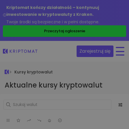
Kriptomat kończy działalność – kontynuuj
inwestowanie w kryptowaluty z Kraken.
Twoje środki są bezpieczne i w pełni dostępne.
Przeczytaj ogłoszenie
Zarejestruj się
Kursy kryptowalut
Aktualne kursy kryptowalut