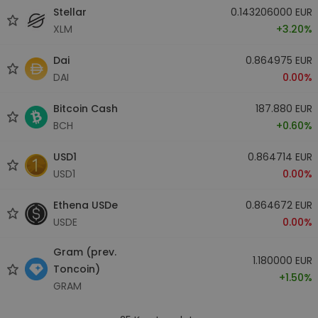
Stellar
0.143206000 EUR
XLM
+3.20%
Dai
0.864975 EUR
DAI
0.00%
Bitcoin Cash
187.880 EUR
BCH
+0.60%
USD1
0.864714 EUR
USD1
0.00%
Ethena USDe
0.864672 EUR
USDE
0.00%
Gram (prev.
1.180000 EUR
Toncoin)
+1.50%
GRAM