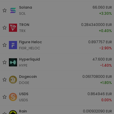
Solana
66.060 EUR
SOL
+3.30%
TRON
0.284340000 EUR
TRX
+0.40%
Figure Heloc
0.897757 EUR
FIGR_HELOC
-2.90%
Hyperliquid
47.600 EUR
HYPE
-1.40%
Dogecoin
0.061708000 EUR
DOGE
+1.80%
USDS
0.864946 EUR
USDS
0.00%
Rain
0.010932090 EUR