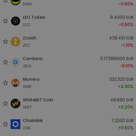
RAIN
-0.60%
LEO Token
8.4000 EUR
LEO
-0.50%
Zcash
438.410 EUR
ZEC
-1.10%
Cardano
0.173186000 EUR
ADA
-0.10%
Monero
332.320 EUR
XMR
+4.30%
WhiteBIT Coin
48.690 EUR
WBT
+0.20%
Chainlink
7.2200 EUR
LINK
+0.50%