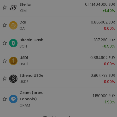
Stellar
0.141404000 EUR
XLM
+1.40%
Dai
0.865002 EUR
DAI
0.00%
Bitcoin Cash
187.260 EUR
BCH
+0.50%
USD1
0.864902 EUR
USD1
0.00%
Ethena USDe
0.864733 EUR
USDE
0.00%
Gram (prev.
1.180000 EUR
Toncoin)
+1.90%
GRAM