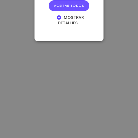
ACEITAR TODOS
MOSTRAR
DETALHES
ESTRITAMENTE
NECESSÁRIOS
DESEMPENHO
DIRECIONAMENTO
FUNCIONALIDADE