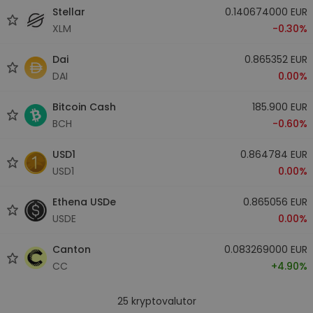
Stellar
0.140674000 EUR
XLM
-0.30%
Dai
0.865352 EUR
DAI
0.00%
Bitcoin Cash
185.900 EUR
BCH
-0.60%
USD1
0.864784 EUR
USD1
0.00%
Ethena USDe
0.865056 EUR
USDE
0.00%
Canton
0.083269000 EUR
CC
+4.90%
25
kryptovalutor