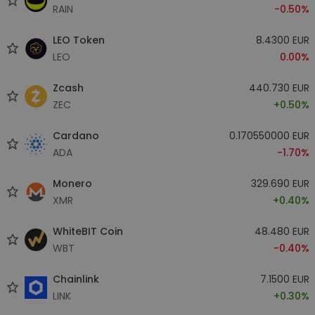
RAIN
-0.50%
LEO Token
8.4300 EUR
LEO
0.00%
Zcash
440.730 EUR
ZEC
+0.50%
Cardano
0.170550000 EUR
ADA
-1.70%
Monero
329.690 EUR
XMR
+0.40%
WhiteBIT Coin
48.480 EUR
WBT
-0.40%
Chainlink
7.1500 EUR
LINK
+0.30%