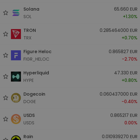
Solana
65.660 EUR
SOL
+1.30%
TRON
0.285464000 EUR
TRX
+0.70%
Figure Heloc
0.865827 EUR
FIGR_HELOC
-2.70%
Hyperliquid
47.330 EUR
HYPE
+0.80%
Dogecoin
0.060437000 EUR
DOGE
-0.40%
USDS
0.865217 EUR
USDS
0.00%
Rain
0.010939270 EUR