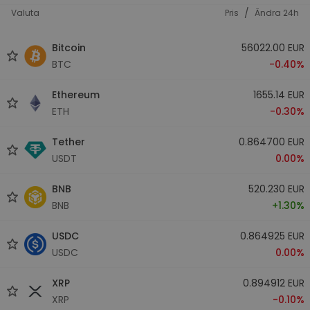
/
Valuta
Pris
Ändra 24h
Bitcoin
56022.00 EUR
BTC
-0.40%
Ethereum
1655.14 EUR
ETH
-0.30%
Tether
0.864700 EUR
USDT
0.00%
BNB
520.230 EUR
BNB
+1.30%
USDC
0.864925 EUR
USDC
0.00%
XRP
0.894912 EUR
XRP
-0.10%