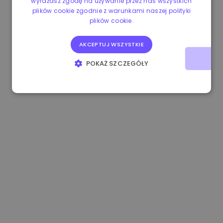
wyrażasz zgodę na używanie przez nas wszystkich
plików cookie zgodnie z warunkami naszej polityki
0.080659000 €
-4.80%
3.2B €
plików cookie.
AKCEPTUJ WSZYSTKIE
POKAŻ SZCZEGÓŁY
NIEZBĘDNE
WYDAJNOŚĆ
TARGETOWANIE
FUNKCJONALNOŚĆ