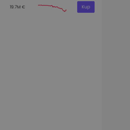
Kup
19.7M €