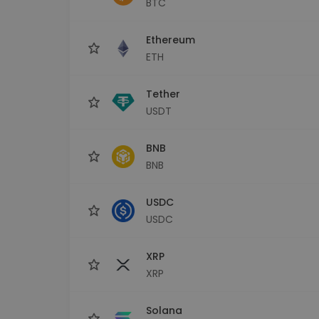
BTC
Explorer inwestycji
Znajdź swoją strategię krypto
Ethereum
ETH
Tether
USDT
BNB
BNB
USDC
USDC
XRP
XRP
Solana