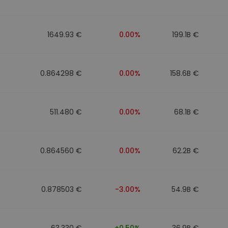
walut
1649.93 €
0.00%
199.1B €
0.864298 €
0.00%
158.6B €
511.480 €
0.00%
68.1B €
0.864560 €
0.00%
62.2B €
0.878503 €
-3.00%
54.9B €
63.330 €
+0.50%
36.9B €