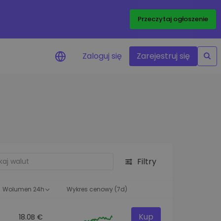
Przeczytaj ogłoszenie
Zaloguj się
Zarejestruj się
enowe
je cen ulubionych
czasie rzeczywistym
aj aktywa
liwości inwestycyjne
Filtry
ortfolio
na obserwacja
ąca optymalne wyniki
Wolumen 24h
Wykres cenowy (7d)
Kup
18.0B €