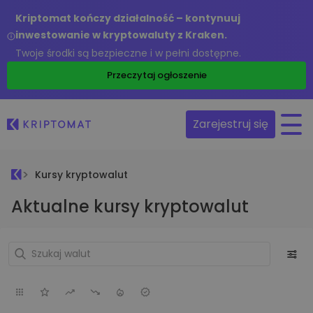
Kriptomat kończy działalność – kontynuuj
inwestowanie w kryptowaluty z Kraken.
Twoje środki są bezpieczne i w pełni dostępne.
Przeczytaj ogłoszenie
Zarejestruj się
Kursy kryptowalut
Aktualne kursy kryptowalut