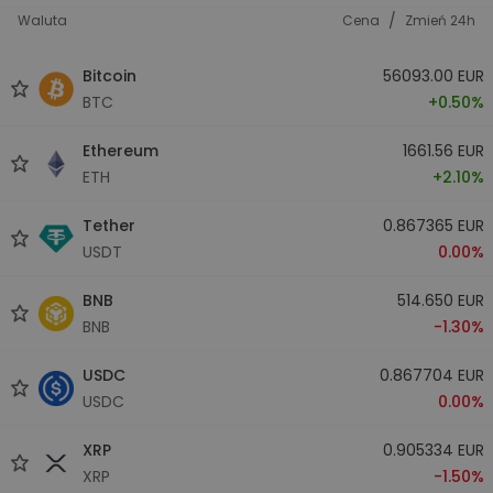
/
Waluta
Cena
Zmień 24h
Bitcoin
56093.00 EUR
BTC
+0.50%
Ethereum
1661.56 EUR
ETH
+2.10%
Tether
0.867365 EUR
USDT
0.00%
BNB
514.650 EUR
BNB
-1.30%
USDC
0.867704 EUR
USDC
0.00%
XRP
0.905334 EUR
XRP
-1.50%