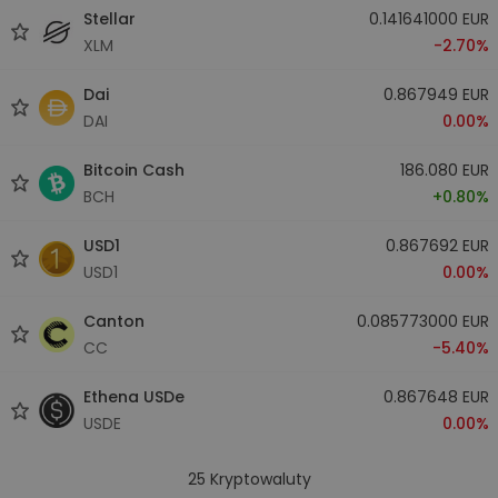
Stellar
0.141641000 EUR
XLM
-2.70%
Dai
0.867949 EUR
DAI
0.00%
Bitcoin Cash
186.080 EUR
BCH
+0.80%
USD1
0.867692 EUR
USD1
0.00%
Canton
0.085773000 EUR
CC
-5.40%
Ethena USDe
0.867648 EUR
USDE
0.00%
25
Kryptowaluty