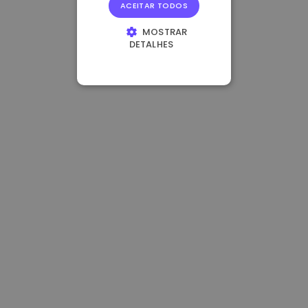
ACEITAR TODOS
MOSTRAR
DETALHES
ESTRITAMENTE
NECESSÁRIOS
DESEMPENHO
DIRECIONAMENTO
FUNCIONALIDADE