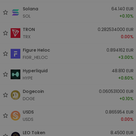
Solana
64.140 EUR
SOL
+0.10%
TRON
0.282534000 EUR
TRX
0.00%
Figure Heloc
0.894162 EUR
FIGR_HELOC
+3.00%
Hyperliquid
48.810 EUR
HYPE
+0.60%
Dogecoin
0.060531000 EUR
DOGE
+0.10%
USDS
0.865954 EUR
USDS
0.00%
LEO Token
8.4500 EUR