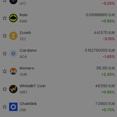
LEO
-0.20%
Rain
0.010888810 EUR
RAIN
+0.90%
Zcash
441.570 EUR
ZEC
-0.10%
Cardano
0.162760000 EUR
ADA
-1.40%
Monero
315.310 EUR
XMR
+2.40%
WhiteBIT Coin
48.590 EUR
WBT
+0.90%
Chainlink
7.0900 EUR
LINK
+0.70%