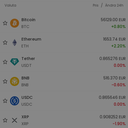
/
Valuta
Pris
Ändra 24h
Bitcoin
56129.00 EUR
BTC
+0.80%
Ethereum
1653.74 EUR
ETH
+2.20%
Tether
0.865276 EUR
USDT
0.00%
BNB
516.370 EUR
BNB
-0.60%
USDC
0.865646 EUR
USDC
0.00%
XRP
0.908252 EUR
XRP
-1.90%