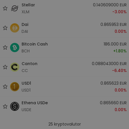
Stellar
0.140609000 EUR
XLM
-3.00%
Dai
0.865953 EUR
DAI
0.00%
Bitcoin Cash
186.000 EUR
BCH
+1.80%
Canton
0.088043000 EUR
CC
-6.40%
USD1
0.865623 EUR
USD1
0.00%
Ethena USDe
0.865660 EUR
USDE
0.00%
25
kryptovalutor