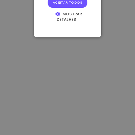
ACEITAR TODOS
MOSTRAR
DETALHES
ESTRITAMENTE
NECESSÁRIOS
DESEMPENHO
DIRECIONAMENTO
FUNCIONALIDADE