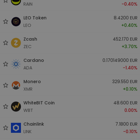
RAIN
-0.40%
LEO Token
8.4200 EUR
LEO
+0.40%
Zcash
452.170 EUR
ZEC
+3.70%
Cardano
0.170149000 EUR
ADA
-1.40%
Monero
329.550 EUR
XMR
+0.10%
WhiteBIT Coin
48.600 EUR
WBT
0.00%
Chainlink
7.1800 EUR
LINK
-0.10%