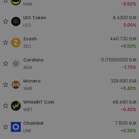
RAIN
-0.50%
LEO Token
8.4300 EUR
LEO
0.00%
Zcash
440.730 EUR
ZEC
+0.50%
Cardano
0.170550000 EUR
ADA
-1.70%
Monero
329.690 EUR
XMR
+0.40%
WhiteBIT Coin
48.480 EUR
WBT
-0.40%
Chainlink
7.1500 EUR
LINK
+0.30%