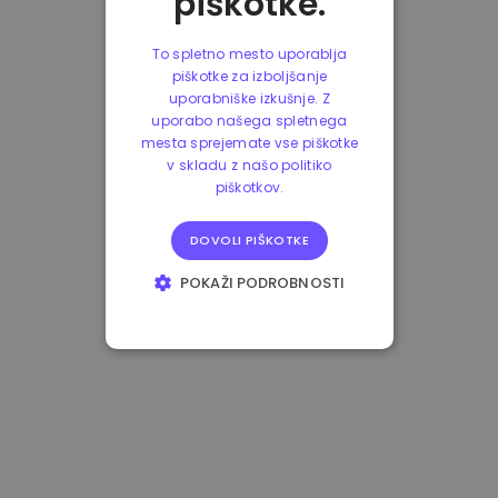
piškotke.
To spletno mesto uporablja
piškotke za izboljšanje
uporabniške izkušnje. Z
uporabo našega spletnega
mesta sprejemate vse piškotke
v skladu z našo politiko
piškotkov.
DOVOLI PIŠKOTKE
POKAŽI PODROBNOSTI
NUJNO POTREBNI
IZVEDBENI
CILJANJE
FUNKCIONALNOST