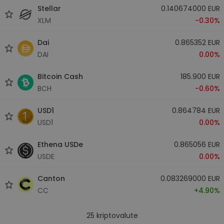
Stellar
0.140674000 EUR
XLM
-0.30%
Dai
0.865352 EUR
DAI
0.00%
Bitcoin Cash
185.900 EUR
BCH
-0.60%
USD1
0.864784 EUR
USD1
0.00%
Ethena USDe
0.865056 EUR
USDE
0.00%
Canton
0.083269000 EUR
CC
+4.90%
25
kriptovalute