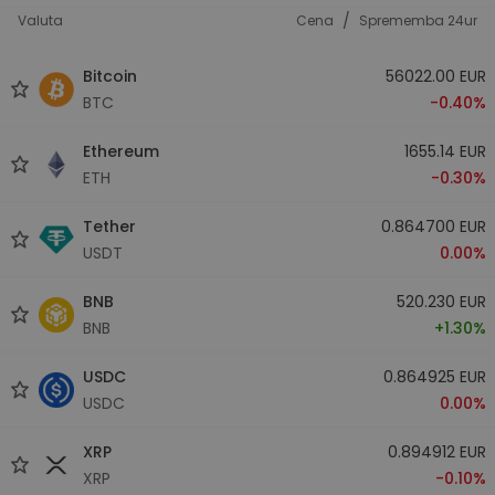
/
Valuta
Cena
Sprememba 24ur
Bitcoin
56022.00 EUR
BTC
-0.40%
Ethereum
1655.14 EUR
ETH
-0.30%
Tether
0.864700 EUR
USDT
0.00%
BNB
520.230 EUR
BNB
+1.30%
USDC
0.864925 EUR
USDC
0.00%
XRP
0.894912 EUR
XRP
-0.10%