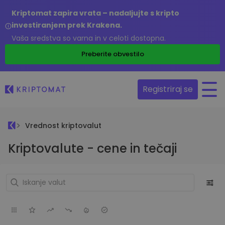
Kriptomat zapira vrata – nadaljujte s kripto
investiranjem prek Krakena.
Vaša sredstva so varna in v celoti dostopna.
Preberite obvestilo
Registriraj se
Vrednost kriptovalut
Kriptovalute - cene in tečaji