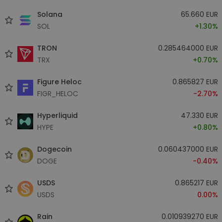
Solana
65.660 EUR
SOL
+1.30%
TRON
0.285464000 EUR
TRX
+0.70%
Figure Heloc
0.865827 EUR
FIGR_HELOC
-2.70%
Hyperliquid
47.330 EUR
HYPE
+0.80%
Dogecoin
0.060437000 EUR
DOGE
-0.40%
USDS
0.865217 EUR
USDS
0.00%
Rain
0.010939270 EUR