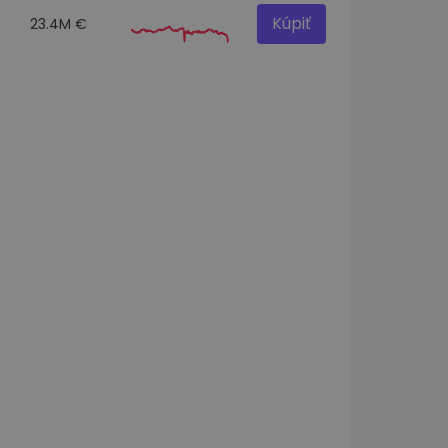
Kúpiť
23.4M €