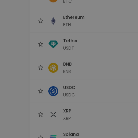
BTC
Investičný prieskumník
Nájdi svoju krypto stratégiu
Ethereum
ETH
Tether
USDT
BNB
BNB
USDC
USDC
XRP
XRP
Solana