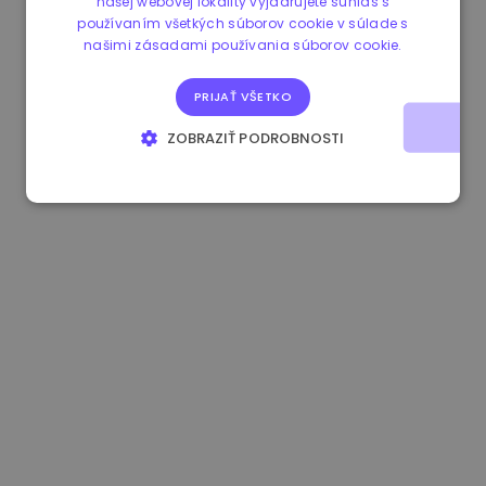
našej webovej lokality vyjadrujete súhlas s
používaním všetkých súborov cookie v súlade s
1.160000 €
-4.10%
3.2B €
našimi zásadami používania súborov cookie.
PRIJAŤ VŠETKO
ZOBRAZIŤ PODROBNOSTI
NEVYHNUTNE POTREBNÉ
VÝKONNOSŤ
CIELENIE
FUNKCIE