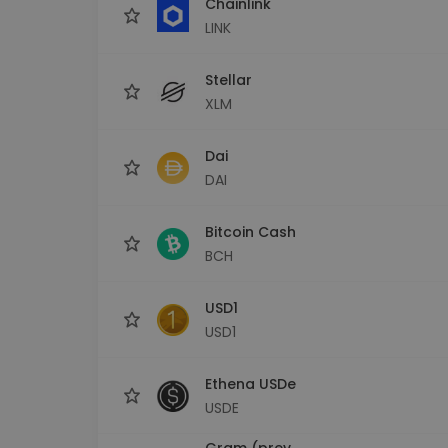
Chainlink
LINK
Stellar
XLM
Dai
DAI
Bitcoin Cash
BCH
USD1
USD1
Ethena USDe
USDE
Gram (prev.