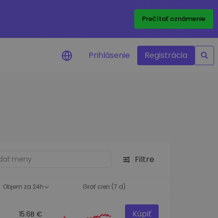
Prečítať oznámenie
Prihlásenie
Registrácia
a na cenu
 ceny vašich
kenov v reálnom
ktíva
Filtre
né príležitosti
fólia
oznatky pre optimálny
Objem za 24h
Graf cien (7 d)
Kúpiť
15.6B €