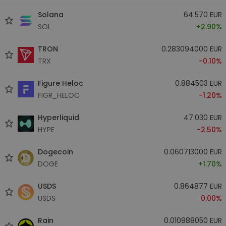
Solana
64.570 EUR
SOL
+2.90%
TRON
0.283094000 EUR
TRX
-0.10%
Figure Heloc
0.884503 EUR
FIGR_HELOC
-1.20%
Hyperliquid
47.030 EUR
HYPE
-2.50%
Dogecoin
0.060713000 EUR
DOGE
+1.70%
USDS
0.864877 EUR
USDS
0.00%
Rain
0.010988050 EUR