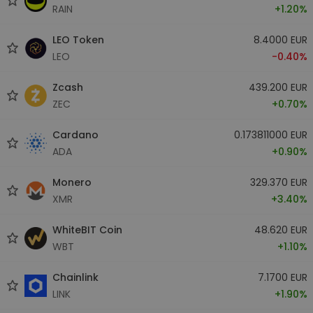
RAIN
+1.20%
LEO Token
8.4000 EUR
LEO
-0.40%
Zcash
439.200 EUR
ZEC
+0.70%
Cardano
0.173811000 EUR
ADA
+0.90%
Monero
329.370 EUR
XMR
+3.40%
WhiteBIT Coin
48.620 EUR
WBT
+1.10%
Chainlink
7.1700 EUR
LINK
+1.90%