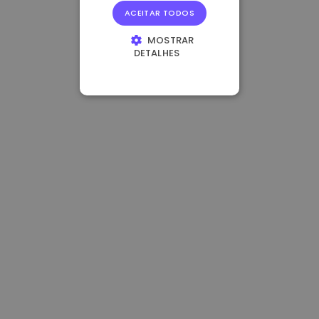
ACEITAR TODOS
MOSTRAR
DETALHES
ESTRITAMENTE
NECESSÁRIOS
DESEMPENHO
DIRECIONAMENTO
FUNCIONALIDADE