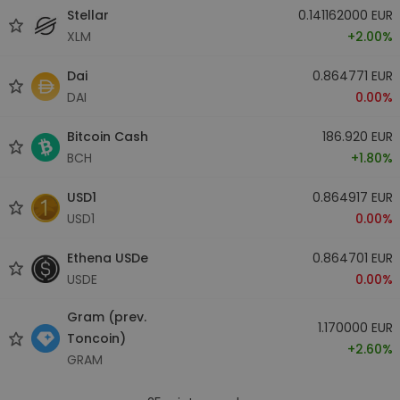
Stellar
0.141162000 EUR
XLM
+2.00%
Dai
0.864771 EUR
DAI
0.00%
Bitcoin Cash
186.920 EUR
BCH
+1.80%
USD1
0.864917 EUR
USD1
0.00%
Ethena USDe
0.864701 EUR
USDE
0.00%
Gram (prev.
1.170000 EUR
Toncoin)
+2.60%
GRAM