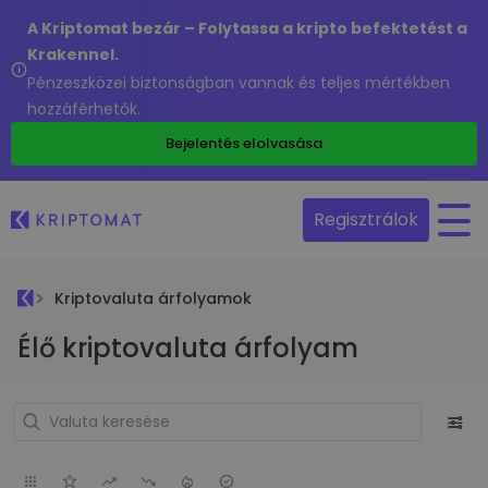
A Kriptomat bezár – Folytassa a kripto befektetést a
Krakennel.
Pénzeszközei biztonságban vannak és teljes mértékben
hozzáférhetők.
Bejelentés elolvasása
Regisztrálok
Kriptovaluta árfolyamok
Élő kriptovaluta árfolyam