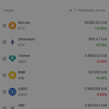
/
Valuta
Ár
Változtatás 24 óra
Bitcoin
56280.00 EUR
BTC
+0.30%
Ethereum
1661.47 EUR
ETH
+0.10%
Tether
0.865032 EUR
USDT
0.00%
BNB
521.950 EUR
BNB
+0.10%
USDC
0.865298 EUR
USDC
0.00%
XRP
0.894614 EUR