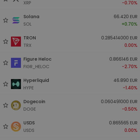
XRP
-0.70%
Solana
66.420 EUR
SOL
+0.70%
TRON
0.285414000 EUR
TRX
0.00%
Figure Heloc
0.866146 EUR
FIGR_HELOC
-2.70%
Hyperliquid
46.890 EUR
HYPE
-1.40%
Dogecoin
0.060491000 EUR
DOGE
-0.50%
USDS
0.865565 EUR
USDS
0.00%