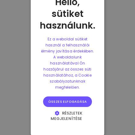
Helló,
sütiket
használunk.
Ez a weboldal sütiket
használ a felhasználói
élmény javítása érdekében.
A weboldalunk
használatával Ön
hozzájárul az összes süti
használatához, a Cookie
szabályzatunknak
megfelelően.
ÖSSZES ELFOGADÁSA
RÉSZLETEK
MEGJELENÍTÉSE
ELENGEDHETETLENÜL
SZÜKSÉGES