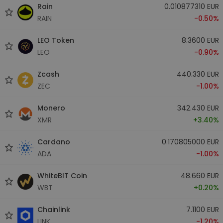
Rain
0.010877310 EUR
RAIN
-0.50%
LEO Token
8.3600 EUR
LEO
-0.90%
Zcash
440.330 EUR
ZEC
-1.00%
Monero
342.430 EUR
XMR
+3.40%
Cardano
0.170805000 EUR
ADA
-1.00%
WhiteBIT Coin
48.660 EUR
WBT
+0.20%
Chainlink
7.1100 EUR
LINK
-1.20%