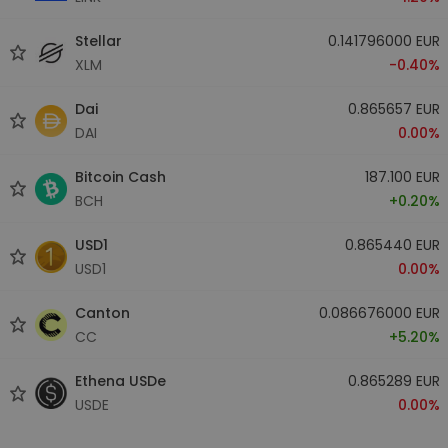
Stellar
0.141796000 EUR
XLM
-0.40%
Dai
0.865657 EUR
DAI
0.00%
Bitcoin Cash
187.100 EUR
BCH
+0.20%
USD1
0.865440 EUR
USD1
0.00%
Canton
0.086676000 EUR
CC
+5.20%
Ethena USDe
0.865289 EUR
USDE
0.00%