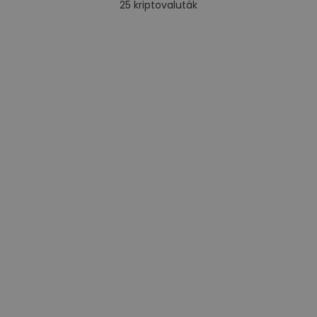
25
kriptovaluták