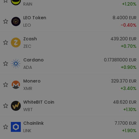
RAIN
+1.20%
LEO Token
8.4000 EUR
LEO
-0.40%
Zcash
439.200 EUR
ZEC
+0.70%
Cardano
0.173811000 EUR
ADA
+0.90%
Monero
329.370 EUR
XMR
+3.40%
WhiteBIT Coin
48.620 EUR
WBT
+1.10%
Chainlink
7.1700 EUR
LINK
+1.90%