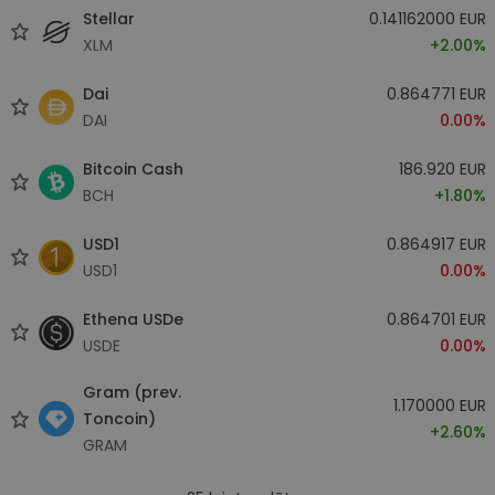
Stellar
0.141162000 EUR
XLM
+2.00%
Dai
0.864771 EUR
DAI
0.00%
Bitcoin Cash
186.920 EUR
BCH
+1.80%
USD1
0.864917 EUR
USD1
0.00%
Ethena USDe
0.864701 EUR
USDE
0.00%
Gram (prev.
1.170000 EUR
Toncoin)
+2.60%
GRAM