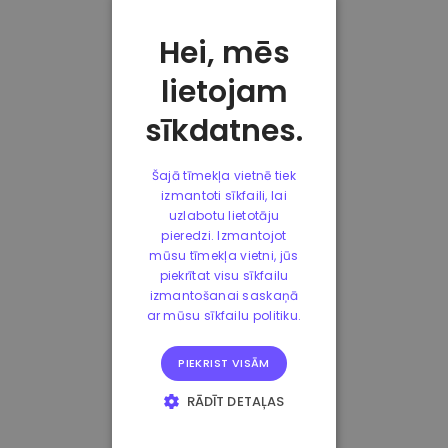
Hei, mēs
lietojam
sīkdatnes.
Šajā tīmekļa vietnē tiek
izmantoti sīkfaili, lai
uzlabotu lietotāju
pieredzi. Izmantojot
mūsu tīmekļa vietni, jūs
piekrītat visu sīkfailu
izmantošanai saskaņā
ar mūsu sīkfailu politiku.
PIEKRIST VISĀM
RĀDĪT DETAĻAS
STRIKTI