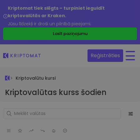
Kriptomat tiek slēgts – turpiniet ieguldīt
kriptovalūtās ar Kraken.
Jūsu līdzekļi ir droši un pilnībā pieejami.
Lasīt paziņojumu
Reģistrēties
Kriptovalūtu kursi
Kriptovalūtas kurss šodien