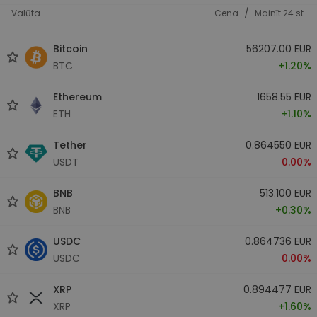
/
Valūta
Cena
Mainīt 24 st.
Bitcoin
56207.00 EUR
BTC
+1.20%
Ethereum
1658.55 EUR
ETH
+1.10%
Tether
0.864550 EUR
USDT
0.00%
BNB
513.100 EUR
BNB
+0.30%
USDC
0.864736 EUR
USDC
0.00%
XRP
0.894477 EUR
XRP
+1.60%