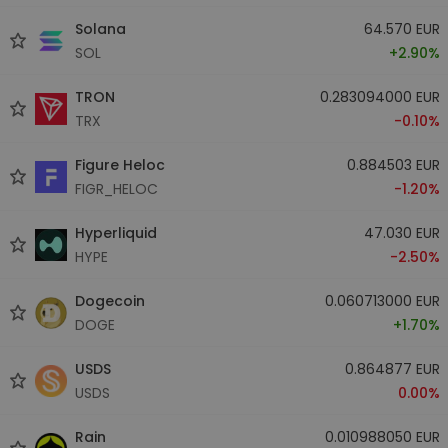
Solana
64.570 EUR
SOL
+2.90%
TRON
0.283094000 EUR
TRX
-0.10%
Figure Heloc
0.884503 EUR
FIGR_HELOC
-1.20%
Hyperliquid
47.030 EUR
HYPE
-2.50%
Dogecoin
0.060713000 EUR
DOGE
+1.70%
USDS
0.864877 EUR
USDS
0.00%
Rain
0.010988050 EUR