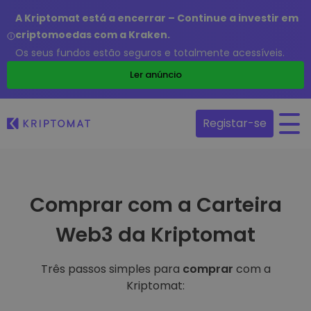
A Kriptomat está a encerrar – Continue a investir em
criptomoedas com a Kraken.
Os seus fundos estão seguros e totalmente acessíveis.
Ler anúncio
Registar-se
Comprar com a Carteira
Web3 da Kriptomat
Três passos simples para
comprar
com a
Kriptomat: