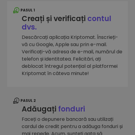
PASUL 1
Creați și verificați
contul
dvs.
Descărcați aplicația Kriptomat. Înscrieți-
vă cu Google, Apple sau prin e-mail.
Verificați-vă adresa de e-mail, numărul de
telefon și identitatea. Felicitări, ați
deblocat întregul potențial al platformei
Kriptomat în câteva minute!
PASUL 2
Adăugați
fonduri
Faceți o depunere bancară sau utilizați
cardul de credit pentru a adăuga fonduri și
mai repede. Acum, sunteți gata să