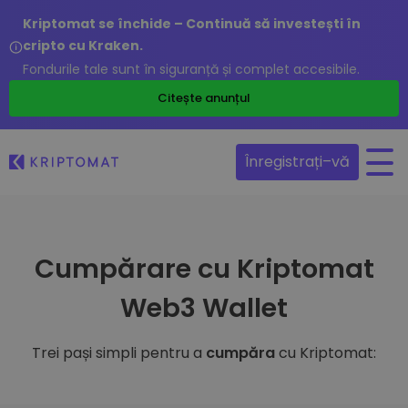
Kriptomat se închide – Continuă să investești în
cripto cu Kraken.
Fondurile tale sunt în siguranță și complet accesibile.
Citește anunțul
Înregistrați–vă
Cumpărare cu Kriptomat
Web3 Wallet
Trei pași simpli pentru a
cumpăra
cu Kriptomat: