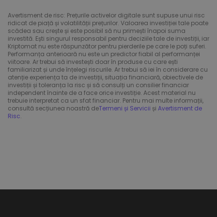
Avertisment de risc: Prețurile activelor digitale sunt supuse unui risc
ridicat de piață și volatilității prețurilor. Valoarea investiției tale poate
scădea sau crește și este posibil să nu primești înapoi suma
investită. Ești singurul responsabil pentru deciziile tale de investiții, iar
Kriptomat nu este răspunzător pentru pierderile pe care le poți suferi.
Performanța anterioară nu este un predictor fiabil al performanței
viitoare. Ar trebui să investești doar în produse cu care ești
familiarizat și unde înțelegi riscurile. Ar trebui să iei în considerare cu
atenție experiența ta de investiții, situația financiară, obiectivele de
investiții și toleranța la risc și să consulți un consilier financiar
independent înainte de a face orice investiție. Acest material nu
trebuie interpretat ca un sfat financiar. Pentru mai multe informații,
consultă secțiunea noastră de
Termeni și Servicii
și
Avertisment de
Risc
.