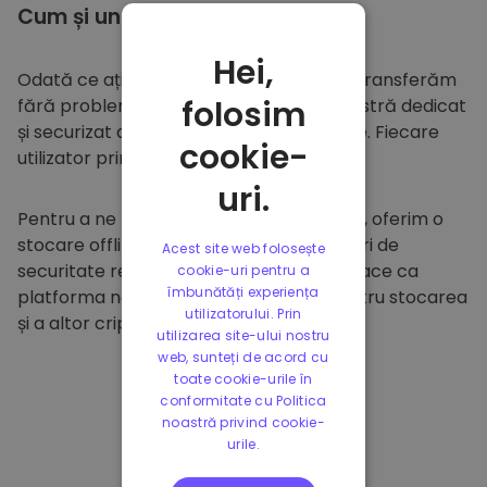
Cum și unde să
stocați
Hei,
Odată ce ați cumpărat pe
Kriptomat
, îl transferăm
folosim
fără probleme în portofelul dumneavoastră dedicat
și securizat din cadrul platformei noastre. Fiecare
cookie-
utilizator primește un portofel individual.
uri.
Pentru a ne proteja clienții și fondurile lor, oferim o
stocare offline sigură și efectuăm audituri de
Acest site web folosește
securitate regulate. Această abordare face ca
cookie-uri pentru a
îmbunătăți experiența
platforma noastră să fie un paradis pentru stocarea
utilizatorului. Prin
și a altor criptomonede.
utilizarea site-ului nostru
web, sunteți de acord cu
toate cookie-urile în
conformitate cu Politica
noastră privind cookie-
urile.