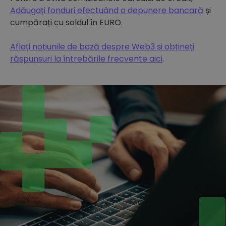
Adăugați fonduri efectuând o depunere bancară
și
cumpărați cu soldul în EURO.
Aflați noțiunile de bază despre Web3 și obțineți
răspunsuri la întrebările frecvente aici
.