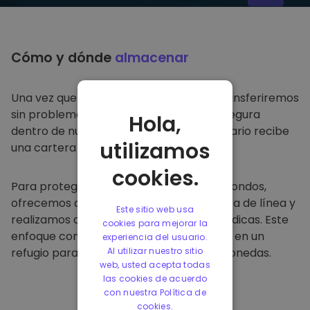
Cómo y dónde
almacenar
Una vez que compre en
Kriptomat
, lo transferiremos
sin problemas a su cartera dedicada y segura
Hola,
dentro de nuestra plataforma. Cada usuario recibe
utilizamos
una cartera individual.
cookies.
Para proteger a nuestros clientes y sus fondos,
ofrecemos almacenamiento seguro fuera de línea y
Este sitio web usa
realizamos auditorías de seguridad periódicas. Este
cookies para mejorar la
enfoque convierte a nuestra plataforma en un
experiencia del usuario.
refugio para almacenar y otras criptomonedas.
Al utilizar nuestro sitio
web, usted acepta todas
las cookies de acuerdo
con nuestra Política de
cookies.